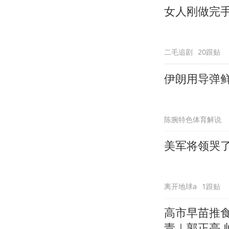
女人刚做完
二毛追剧
20跟贴
伊朗用导弹
陈腕特色体育解说
美军将领哭
离开地球a
1跟贴
高市早苗推
责｜郭正亮.帅