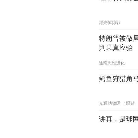
浮光惊掠影
特朗普被做
判果真应验
途南思维进化
鳄鱼狩猎角
光辉动物暖
1跟贴
讲真，是球