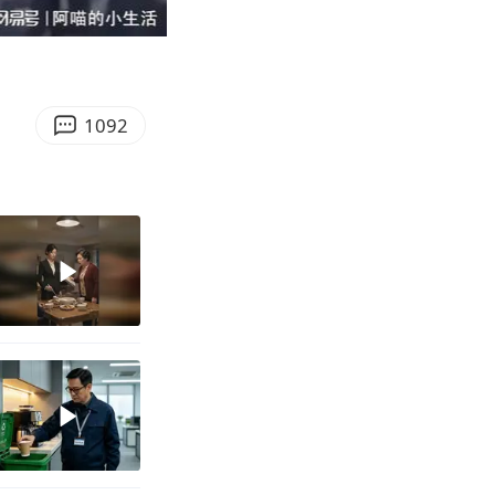
06:18
Enter
fullscreen
1092