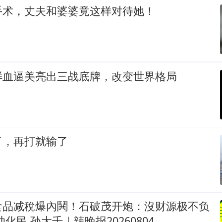
手术，丈夫和婆婆竟这样对待她！
鲜血逼美亮出三战底牌，改变世界格局
了，再打就输了
食品减稅爆內鬨！石破茂开炮：沒财源极不负
化民.孙大千｜辣晚报20260804