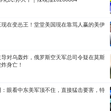
王现在变怂王！堂堂美国现在靠骂人赢的美伊
主导对乌轰炸，俄罗斯空天军总司令疑在莫斯
被炸身亡！
明：眼看中东美军顶不住，直接猛击要害，特