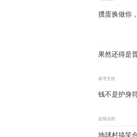
掼蛋换做你
果然还得是
暮雪无痕
钱不是护身
蓝猫说剧
地球村搞笑