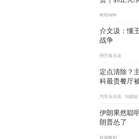
蛙哇WW
介文汲：懂
战争
阿芒娱乐说
定点清除？
科最贵餐厅
汽车乐乐说
16跟贴
伊朗果然聪
朗普怂了
软妹酸奶