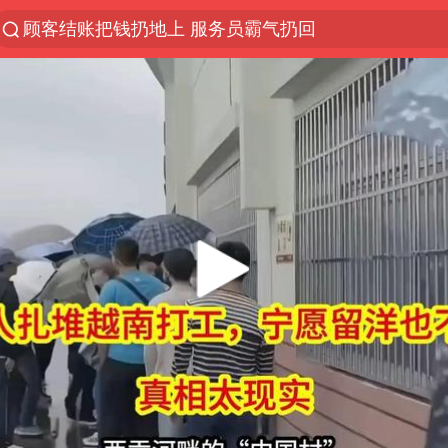
探寻“技能+”促就业创业新路
美国退回1000亿美元关税
38岁山东财大教授刘海明逝世
李亚鹏向地铁吐血女孩捐99999元
被泰航拒载中国乘客：免费改签没兑现
逃犯看演唱会 刚出地铁就被逮住
台风白海豚或在华东沿海登陆
日本籍女网红在韩直播时自杀身亡
香港殿堂级填词人黎彼得因病离世 终年76岁
FIFA官方支持因凡蒂诺
南大数院院长疑辞职信里写不想干了