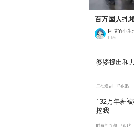
00:00
Play
百万国人扎
阿喵的小生
山东
婆婆提出和
二毛追剧
13跟贴
132万年薪
挖我
时尚的弄潮
7跟贴