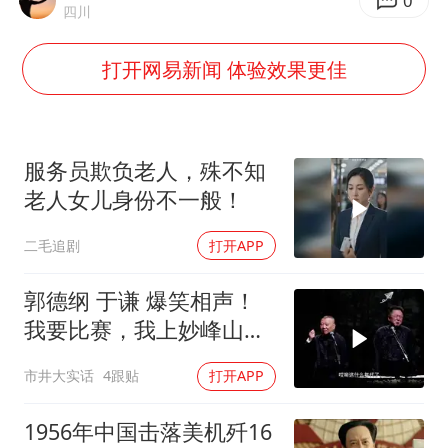
王艺迪无缘横滨赛决赛
0
四川
泰国：高度重视中国游客旅游体验
打开网易新闻 体验效果更佳
白海豚或提早3小时登陆
2025年小学教师减少13.19万
《龙餐馆》 冲奖
服务员欺负老人，殊不知
蒯曼挺进WTT横滨冠军赛女单四强
老人女儿身份不一般！
武契奇会见泽连斯基有何意图
二毛追剧
打开APP
构建更高水平的全民健身公共服务体系
郭德纲 于谦 爆笑相声！
我要比赛，我上妙峰山干
嘛去？你去拜一拜冠军老
市井大实话
4跟贴
打开APP
祖庙
1956年中国击落美机歼16