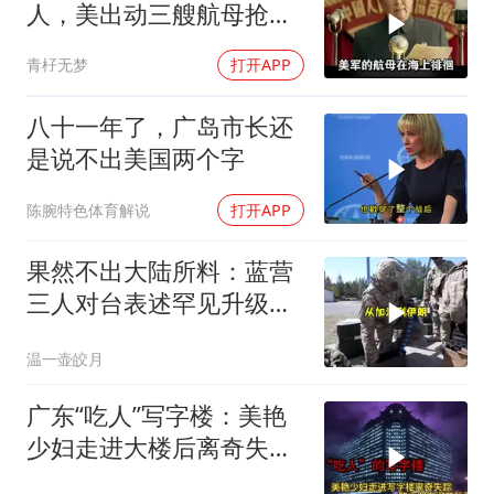
人，美出动三艘航母抢尸
体
青杍无梦
打开APP
八十一年了，广岛市长还
是说不出美国两个字
陈腕特色体育解说
打开APP
果然不出大陆所料：蓝营
三人对台表述罕见升级，
郑丽文这次赌对了
温一壶皎月
广东“吃人”写字楼：美艳
少妇走进大楼后离奇失
踪，警方调查揭开残忍真