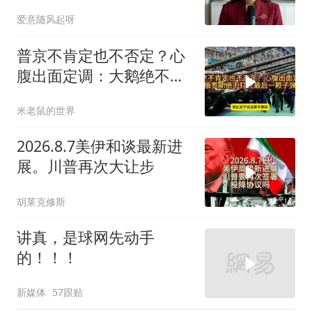
条河如何改写南亚 ？
爱意随风起呀
普京不肯定也不否定？心
腹出面定调：大鹅绝不打
光最后一颗子弹
米老鼠的世界
2026.8.7美伊和谈最新进
展。川普再次大让步
胡莱克修斯
讲真，是球网先动手
的！！！
新媒体
57跟贴