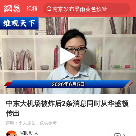
视频
南京发布暴雨黄色预警
跨界融合拉长夏日经济消费链条
上海有出现龙卷潜势
上海：5号线16号线浦江线全线停运
白海豚预计将在浙江苍南到三门一带登陆
今日15时起福州地铁高架区段停运
白海豚将给京津冀带来大暴雨
00:00
04:21
王艺迪2-4不敌张本美和止步4强
Play
Ent
full
国足U17与阿森纳决赛取消 并列冠军
中东大机场被炸后2条消息同时从华盛顿
传出
上门女婿出轨女邻居多年被判重婚罪
声明：个人原创，仅供参考
《披荆斩棘》阵容官宣
眉眼动人