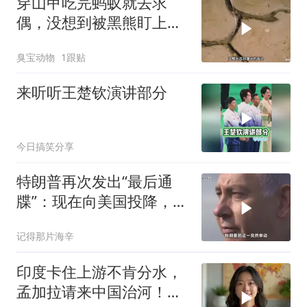
穿山甲吃完蚂蚁就去求
偶，没想到被黑熊盯上
了！
臭宝动物
1跟贴
来听听王楚钦演讲部分
今日搞笑分享
特朗普再次发出“最后通
牒”：现在向美国投降，是
伊朗最后的机会
记得那片海辛
印度卡住上游不肯分水，
孟加拉请来中国治河！一