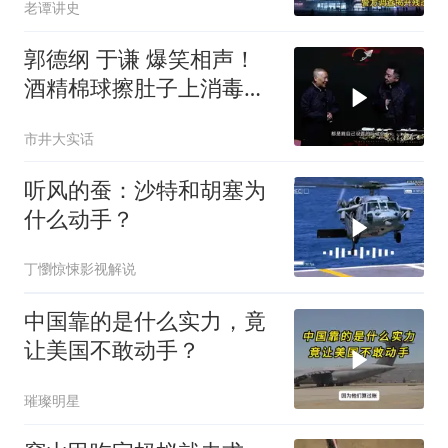
老谭讲史
相
郭德纲 于谦 爆笑相声！
酒精棉球擦肚子上消毒，
拿云南白药擦刀，是不是
市井大实话
擦反了？
听风的蚕：沙特和胡塞为
什么动手？
丁懰惊悚影视解说
中国靠的是什么实力，竟
让美国不敢动手？
璀璨明星