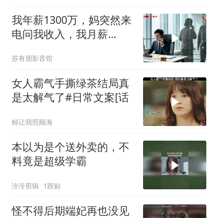
我年薪1300万，妈突然来
电问我收入，我月薪
9000，哥哥来电：快躲
苏有朋影音馆
女人霸气手撕绿茶结局真
是太解气了#日常文案[话
鲸让我照顾海
本以为是个送外卖的，不
料竟是超级学霸
泠泠剪辑
1跟贴
怪不得后期端妃再也没见