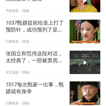
平姐电影
1跟贴
1037甄嬛提前给皇上打了
预防针，成功预判了皇后
的预判
幻舞电影
1跟贴
张国立和范伟这段对话，
太经典了，一部被票房低
估的好电影
无言观影
1跟贴
1017每次甄家一出事，甄
嬛就有身孕
幻舞电影
1跟贴