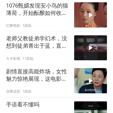
1076甄嬛发现安小鸟的猫
薄荷，开始酝酿如何收拾
安小鸟
幻舞电影
1跟贴
老师父教徒弟学幻术，没
想到徒弟青出于蓝，直接
把师父吓死了
今夕影视
11跟贴
剧情直接高能炸场，女性
魅力惊艳展现，这电影堪
称王炸
凉爽追剧
1跟贴
手语看不懂吗