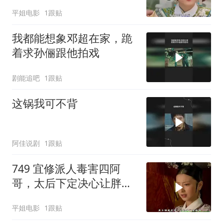
平姐电影
1跟贴
我都能想象邓超在家，跪
着求孙俪跟他拍戏
剧能追吧
1跟贴
这锅我可不背
阿佳说剧
1跟贴
749 宜修派人毒害四阿
哥，太后下定决心让胖橘
迎甄嬛回宫来压制她
平姐电影
1跟贴