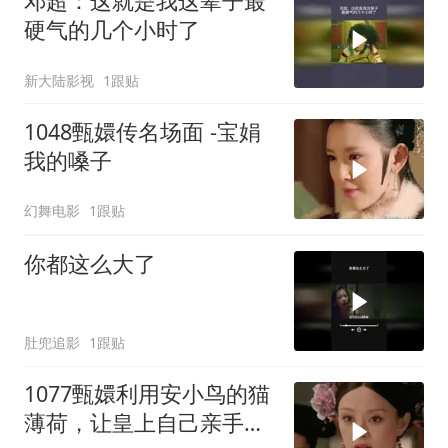
邓超：这就是我这辈子最
硬气的几个小时了
新大陆影视
1跟贴
1048甄嬛传名场面 -宝娟
我的嗓子
幻舞电影
1跟贴
你都这么大了
肚兜追影
1跟贴
1077甄嬛利用安小鸟的猫
薄荷，让皇上自己亲手杖