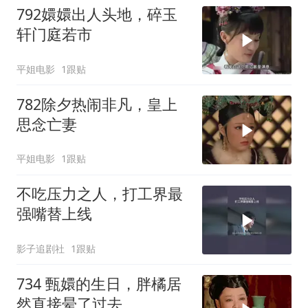
792嬛嬛出人头地，碎玉
轩门庭若市
平姐电影
1跟贴
782除夕热闹非凡，皇上
思念亡妻
平姐电影
1跟贴
不吃压力之人，打工界最
强嘴替上线
影子追剧社
1跟贴
734 甄嬛的生日，胖橘居
然直接晕了过去