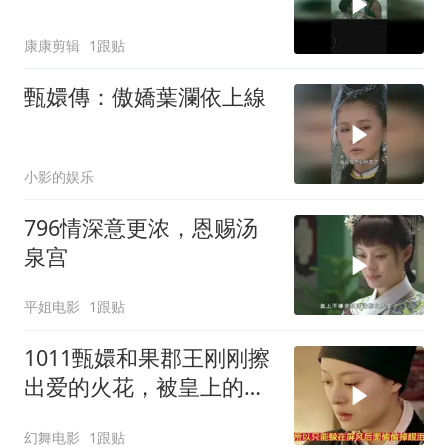
康康剪辑
1跟贴
甄嬛傳：傲嬌葉瀾依上線
小影的娱乐
796情深意更浓，恩赐汤
泉宫
平姐电影
1跟贴
1011甄嬛和果郡王刚刚擦
出爱的火花，被皇上的到
来给熄灭了
幻舞电影
1跟贴