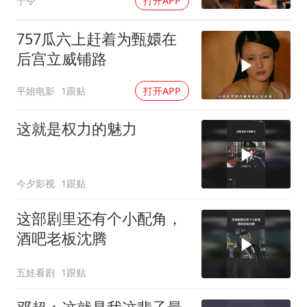
于令
打开APP
757瓜六上赶着为甄嬛在
后宫立威铺路
平姐电影
1跟贴
打开APP
这就是权力的魅力
今夕影视
1跟贴
这部剧里还有个小配角，
酒吧老板沈腾
五娃看剧
1跟贴