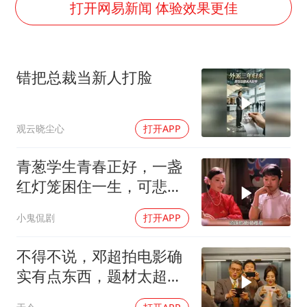
公司“上四休三”但要降薪1000元
打开网易新闻 体验效果更佳
OpenAI为免费用户升级GPT-5.6 Luna
47岁妈妈突然产女 26岁女儿：很震惊
错把总裁当新人打脸
97岁英国奶奶飞上天再破吉尼斯纪录
“中国蔬菜之乡”最高温达41.8℃
观云晓尘心
打开APP
如何把百年大党建设得更加坚强有力？
青葱学生青春正好，一盏
红灯笼困住一生，可悲疯
子命运凄凉
小鬼侃剧
打开APP
不得不说，邓超拍电影确
实有点东西，题材太超前
了，越看越起劲