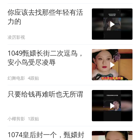
你应该去找那些年轻有活
力的
凌厉影视
1049甄嬛长街二次逗鸟，
安小鸟受尽凌辱
幻舞电影
4跟贴
只要给钱再难听也无所谓
小椰剪影
1跟贴
1074皇后封一个，甄嬛封