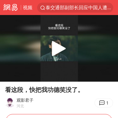
视频
泰交通部副部长回应中国人遭歧视手势
改名后的“青海拉面”店
段绚竞因公牺牲 年仅44岁
1岁宝宝碰坏纸巾盒 宝妈被索赔924元
女子开一天一夜空调后二氧化碳中毒
男子结婚8年3个女儿均非亲生
“空调24小时开着更省电”不实
00:00
00:33
“不建议大家买深色蛋糕”
Play
Ent
full
台风白海豚逼近 暴雨大暴雨来袭
看这段，快把我功德笑没了。
男子杀人后逃进深山21年活得像野人
观影君子
1
河北
985博士后被曝在妻子孕期出轨后续