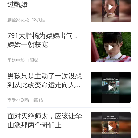
过甄嬛
剧坐家花花
18跟贴
791大胖橘为嬛嬛出气，
嬛嬛一朝获宠
平姐电影
1跟贴
男孩只是主动了一次没想
到从此改变命运走向人生
巅峰
享受小剧场
1跟贴
面对灭绝师太，应该让华
山派那两个哥们上