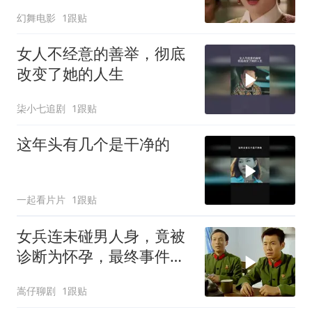
毙了小小鸟
幻舞电影
1跟贴
女人不经意的善举，彻底
改变了她的人生
柒小七追剧
1跟贴
这年头有几个是干净的
一起看片片
1跟贴
女兵连未碰男人身，竟被
诊断为怀孕，最终事件酿
成大祸
嵩仔聊剧
1跟贴