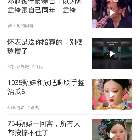
邓超被年龄暴击，以为谢
霆锋跟自己同年，霆锋：
哥我80后的
爱下厨的阿酾
怀表是送你陪葬的，别瞎
琢磨了
深扒影视吧
4跟贴
1035甄嬛和欣吧唧联手整
治瓜6
幻舞电影
1跟贴
754甄嬛一回宫，所有人
都按捺不住了