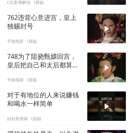
C位影视解说
1跟贴
762违背心意进宫，皇上
独赐封号
平姐电影
1跟贴
748为了阻挠甄嬛回宫，
皇后把自己和太后都算计
了进去
平姐电影
1跟贴
对于有地位的人来说赚钱
和喝水一样简单
好好剪剪辑
1跟贴