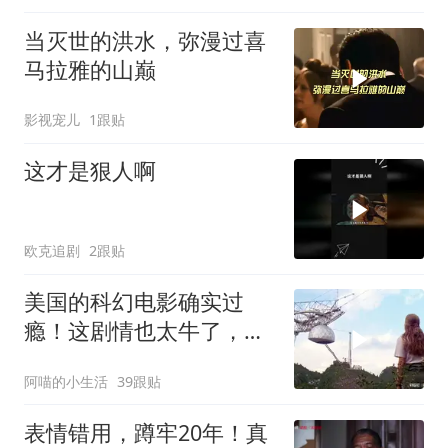
当灭世的洪水，弥漫过喜
马拉雅的山巅
影视宠儿
1跟贴
这才是狠人啊
欧克追剧
2跟贴
美国的科幻电影确实过
瘾！这剧情也太牛了，连
看五遍巨震撼！
阿喵的小生活
39跟贴
表情错用，蹲牢20年！真