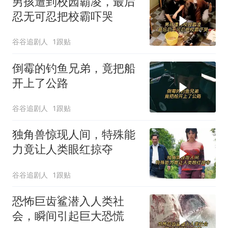
男孩遭到校园霸凌，最后
忍无可忍把校霸吓哭
谷谷追剧人
1跟贴
倒霉的钓鱼兄弟，竟把船
开上了公路
谷谷追剧人
1跟贴
独角兽惊现人间，特殊能
力竟让人类眼红掠夺
谷谷追剧人
1跟贴
恐怖巨齿鲨潜入人类社
会，瞬间引起巨大恐慌