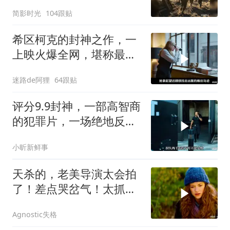
登陆作战体系
简影时光
104跟贴
希区柯克的封神之作，一
上映火爆全网，堪称最烧
脑的犯罪悬疑片！
迷路de阿狸
64跟贴
评分9.9封神，一部高智商
的犯罪片，一场绝地反
击，看的惊心动魄
小昕新鲜事
天杀的，老美导演太会拍
了！差点哭岔气！太抓心
了！看一次哭一次
Agnostic失格