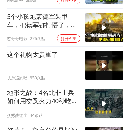
赖赖影视
3跟贴
打开APP
5个小孩炮轰德军装甲
车，把德军都打懵了，战
争片
憨哥哥电影
276跟贴
打开APP
这个礼物太贵重了
快乐追剧吧
950跟贴
地形之战：4名北非士兵
如何用交叉火力40秒吃掉
16名德军？
妖秀战红尘
44跟贴