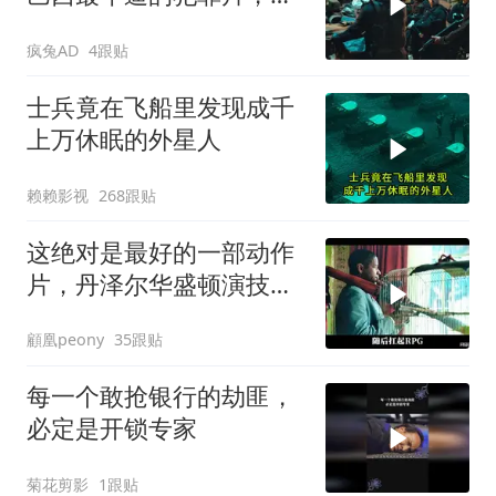
上最狠辣的悍匪！
疯兔AD
4跟贴
士兵竟在飞船里发现成千
上万休眠的外星人
赖赖影视
268跟贴
这绝对是最好的一部动作
片，丹泽尔华盛顿演技出
神入化！看了8遍
顧凰peony
35跟贴
每一个敢抢银行的劫匪，
必定是开锁专家
菊花剪影
1跟贴