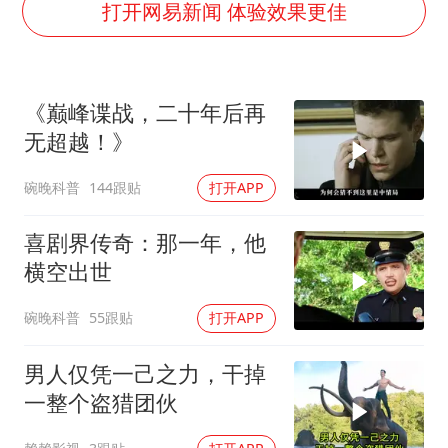
笔试第一被劝弃考涉事副校长被撤职
打开网易新闻 体验效果更佳
构建更高水平的全民健身公共服务体系
挡“张雪机车”民进党当局怕什么
《巅峰谍战，二十年后再
灌溉水坝被隔成鱼塘 村民投诉20余年
无超越！》
萌娃帮爷爷脱玉米 卖力干活超可爱
碗晚科普
144跟贴
打开APP
奋力开创中国式现代化建设新局面
喜剧界传奇：那一年，他
横空出世
碗晚科普
55跟贴
打开APP
男人仅凭一己之力，干掉
一整个盗猎团伙