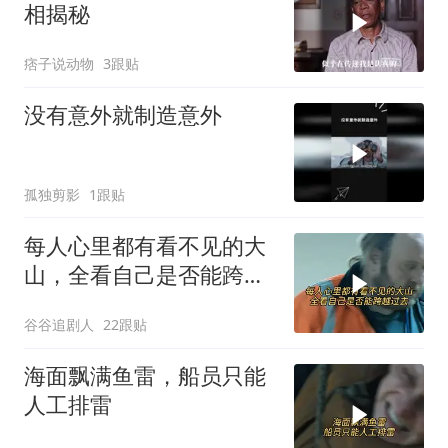
相揭秘
痞子说动物
3跟贴
没有意外就制造意外
孤独剪影
1跟贴
每人心里都有看不见的大
山，全看自己是否能跨越
过去
谷谷追剧人
22跟贴
海面飘满鱼雷，船员只能
人工排雷