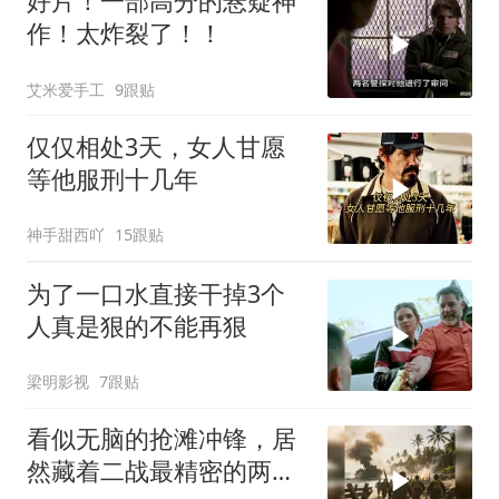
好片！一部高分的悬疑神
作！太炸裂了！！
艾米爱手工
9跟贴
仅仅相处3天，女人甘愿
等他服刑十几年
神手甜西吖
15跟贴
为了一口水直接干掉3个
人真是狠的不能再狠
梁明影视
7跟贴
看似无脑的抢滩冲锋，居
然藏着二战最精密的两栖