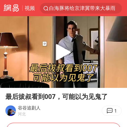
视频
白海豚将给京津冀带来大暴雨
《披荆斩棘2026》阵容官宣
国足U17与阿森纳决赛取消 并列冠军
女子发现前夫婚内与第三者育子
王艺迪无缘横滨赛决赛
2025年小学教师减少13.19万
王艺迪2-4不敌张本美和止步4强
00:00
02:04
以军士兵把枪口对准中国记者
Play
Ent
full
上门女婿出轨女邻居多年被判重婚罪
最后拔叔看到007，可能以为见鬼了
韩军前线部队连曝丑闻
谷谷追剧人
1
河北
《龙餐馆》 冲奖