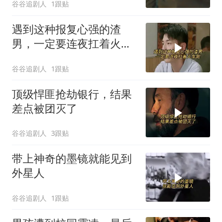
谷谷追剧人
1跟贴
遇到这种报复心强的渣
男，一定要连夜扛着火车
跑
谷谷追剧人
1跟贴
顶级悍匪抢劫银行，结果
差点被团灭了
谷谷追剧人
3跟贴
带上神奇的墨镜就能见到
外星人
谷谷追剧人
1跟贴