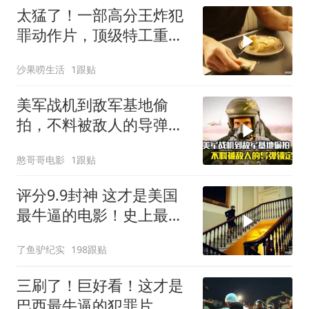
太猛了！一部高分王炸犯
罪动作片，顶级特工重出
江湖，场面太燃了
沙果唠生活
1跟贴
美军战机到敌军基地偷
拍，不料被敌人的导弹锁
定，战争片
憨哥哥电影
1跟贴
评分9.9封神 这才是美国
最牛逼的电影！史上最高
智商的天才律师！
了鱼驴纪实
198跟贴
三刷了！巨好看！这才是
巴西最牛逼的犯罪片，史