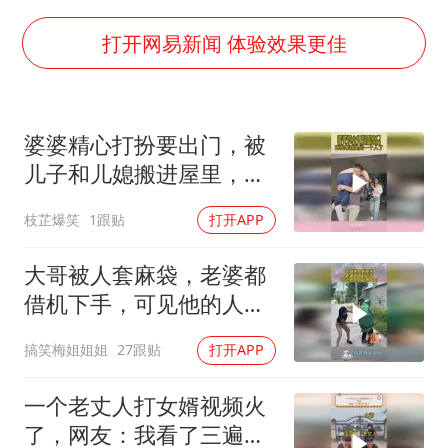
微信又有新功能，你可以“撤回”你的撤回了！
几元成本的AI广告导致千万市值蒸发
打开网易新闻 体验效果更佳
酒店回应车内过夜被收150元
杭州全市有序停课
婆婆精心打扮要出门，被
商场现钱学森巨幅海报 负责人回应
儿子和儿媳搬进屋里，再
“不怕六爷挂得多 就怕六爷挂一颗”
出来就是另一个人了
枝芷爆笑
1跟贴
打开APP
乐享全民健身 共筑健康中国
大哥被人套麻袋，老婆都
借机下手，可见他的人品
有多差！
搞笑梅姐姐姐
27跟贴
打开APP
一个老丈人打女婿视频火
了，网友：我看了三遍笑