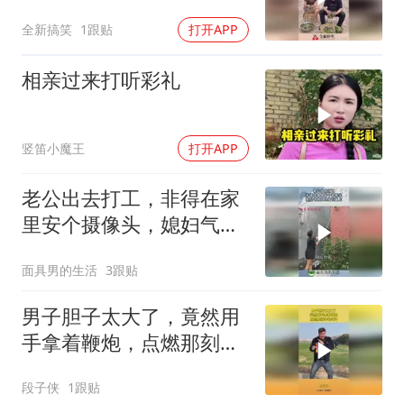
死我了
全新搞笑
1跟贴
打开APP
相亲过来打听彩礼
竖笛小魔王
打开APP
老公出去打工，非得在家
里安个摄像头，媳妇气得
立马给它盖上！
面具男的生活
3跟贴
男子胆子太大了，竟然用
手拿着鞭炮，点燃那刻吓
出冷汗
段子侠
1跟贴