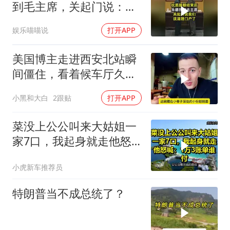
到毛主席，关起门说：我
们该清理门户了
娱乐喵喵说
打开APP
美国博主走进西安北站瞬
间僵住，看着候车厅久久
说不出话语
小黑和大白
2跟贴
打开APP
菜没上公公叫来大姑姐一
家7口，我起身就走他怒
喊：1万3账单谁付
小虎新车推荐员
特朗普当不成总统了？