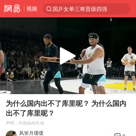
视频
国乒女单三将晋级四强
光影经济撬动暑期消费新蓝海
新疆优化调整景区内自驾服务费
微信又有新功能，你可以“撤回”你的撤回了！
浙江上海等地有大雨或暴雨
梁家辉：到内地拍戏不是北上是回归
情侣平潭拍日出坠崖1死1伤
00:00
01:24
西湖突现狂风暴雨 游客瞬间被浇透
Play
Ent
full
白海豚将正面袭击贯穿浙江
为什么国内出不了库里呢？ 为什么国内
出不了库里呢？
《欢迎来龙餐馆》口碑
声明：内容由AI生成
几元成本的AI广告导致千万市值蒸发
风蛍月缓缓