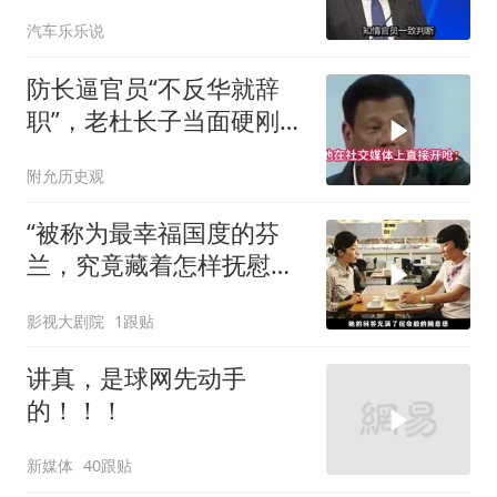
导弹刚袭美军基地
汽车乐乐说
防长逼官员“不反华就辞
职”，老杜长子当面硬刚：
你凭什么？
附允历史观
“被称为最幸福国度的芬
兰，究竟藏着怎样抚慰人
心的烟火气
影视大剧院
1跟贴
讲真，是球网先动手
的！！！
新媒体
40跟贴