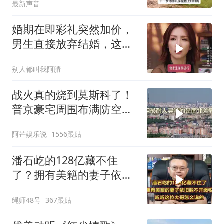
最新声音
婚期在即彩礼突然加价，
男生直接放弃结婚，这件
事到底是谁不合理？
别人都叫我阿腈
战火真的烧到莫斯科了！
普京豪宅周围布满防空
塔，大战一触即发2
阿芒娱乐说
1556跟贴
潘石屹的128亿藏不住
了？拥有美籍的妻子依旧
躲不开缴税！
绳师48号
367跟贴