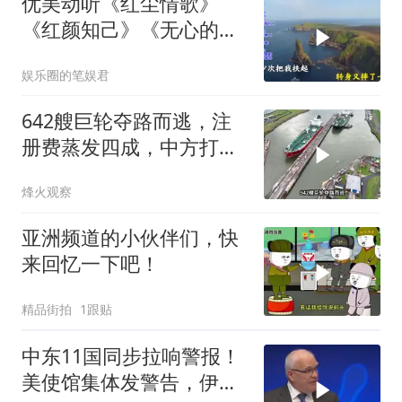
优美动听《红尘情歌》
《红颜知己》《无心的相
遇》《花桥流水》
娱乐圈的笔娱君
642艘巨轮夺路而逃，注
册费蒸发四成，中方打到
巴拿马“七寸”
烽火观察
亚洲频道的小伙伴们，快
来回忆一下吧！
精品街拍
1跟贴
中东11国同步拉响警报！
美使馆集体发警告，伊朗