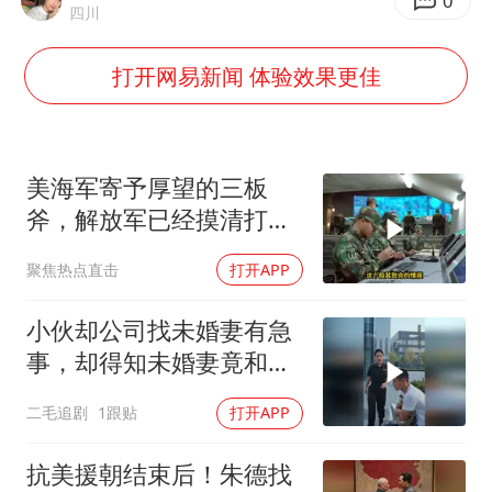
商场现钱学森巨幅海报 负责人回应
0
四川
杭州全市有序停课
打开网易新闻 体验效果更佳
“不怕六爷挂得多 就怕六爷挂一颗”
全民健身事业高质量发展
WTT瑞典大满贯女单签表出炉
美海军寄予厚望的三板
36岁男演员成景区NPC后人气爆棚
斧，解放军已经摸清打
法，海空一体联手接下
上四休三，但降薪1000元，你接受吗？
聚焦热点直击
打开APP
乐享全民健身 共筑健康中国
小伙却公司找未婚妻有急
事，却得知未婚妻竟和别
人订婚！
二毛追剧
1跟贴
打开APP
抗美援朝结束后！朱德找