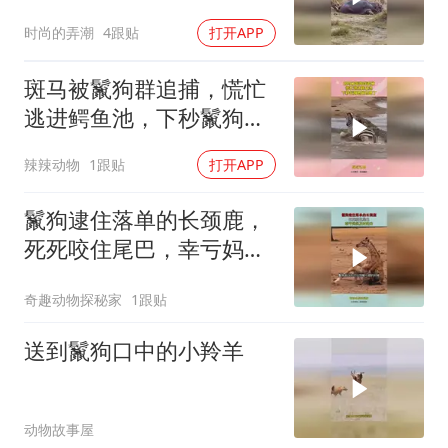
时尚的弄潮
4跟贴
打开APP
斑马被鬣狗群追捕，慌忙
逃进鳄鱼池，下秒鬣狗想
跑也晚了
辣辣动物
1跟贴
打开APP
鬣狗逮住落单的长颈鹿，
死死咬住尾巴，幸亏妈妈
及时赶来
奇趣动物探秘家
1跟贴
送到鬣狗口中的小羚羊
动物故事屋