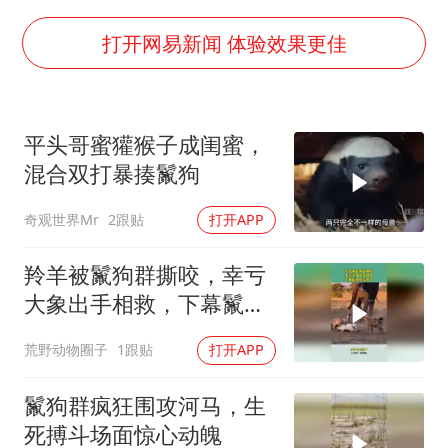
视频丨中国东方电气集团原党组副书记、董事宋致远被查
牛津大学一纸声明甩不了锅
打开网易新闻 体验效果更佳
包文婧：二胎很难一碗水端平
香港宏福苑火灾或由烟头引起
平头哥蜜獾猴子成闺蜜，
浙江台州《告全体市民书》
混合双打暴揍鬣狗
女主硬加吻戏短剧已下架
奇观世界Mr
2跟贴
打开APP
《给阿嬷的情书》售后来了
人民的健康、体质、幸福一脉相承
羚羊被鬣狗群撕咬，幸亏
大象出手相救，下幕鬣狗
反应亮了
荒野动物圈子
1跟贴
打开APP
鬣狗群疯狂围攻河马，生
死搏斗场面惊心动魄