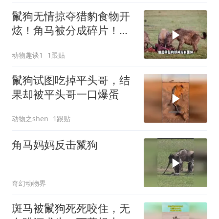
鬣狗无情掠夺猎豹食物开
炫！角马被分成碎片！结
果被狮子一网打尽
动物趣谈1
1跟贴
鬣狗试图吃掉平头哥，结
果却被平头哥一口爆蛋
动物之shen
1跟贴
角马妈妈反击鬣狗
奇幻动物界
斑马被鬣狗死死咬住，无