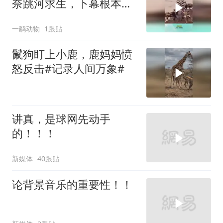
奈跳河求生，下幕根本想
不到
一鹞动物
1跟贴
鬣狗盯上小鹿，鹿妈妈愤
怒反击#记录人间万象#
讲真，是球网先动手
的！！！
新媒体
40跟贴
论背景音乐的重要性！！