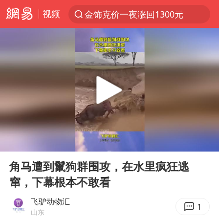
视频
金饰克价一夜涨回1300元
解锁各地夏日限定体验
知名编剧汪海林被实名举报偷税漏税
浙江温州发布台风橙色预警信号
台风白海豚闭眼意味着什么
男童模仿奥特曼从高处跳下致骨折
富婆带资进组给自己硬加60多场吻戏
00:00
00:11
名创优品一次性内裤 颜面尽失
Play
Ent
full
“六爷”挂一颗出场
角马遭到鬣狗群围攻，在水里疯狂逃
窜，下幕根本不敢看
白海豚将正面袭击贯穿浙江
梁家辉：到内地拍戏不是北上是回归
飞驴动物汇
1
山东