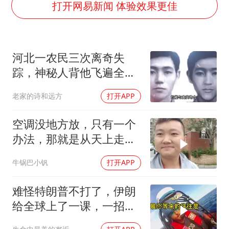
“空调24小时开着更省电”不实
打开网易新闻 体验效果更佳
“不建议大家买深色蛋糕”
男子结婚8年3个女儿均非亲生
河北一农民三次离奇失
男子杀人后逃进深山21年活得像野人
踪，神秘人背他飞遍全中
985博士后被曝在妻子孕期出轨后续
国，幕后真相是什么
老家的诗和远方
打开APP
公司“上四休三”但要降薪1000元
47岁妈妈突然产女 26岁女儿：很震惊
空调没地方放，只有一个
如何把百年大党建设得更加坚强有力？
办法，那就是从天上走，
老师傅一招拿下
牛锅巴小钒
打开APP
难怪特朗普不打了，伊朗
给全球上了一课，一招吃
定美国，迎来转折