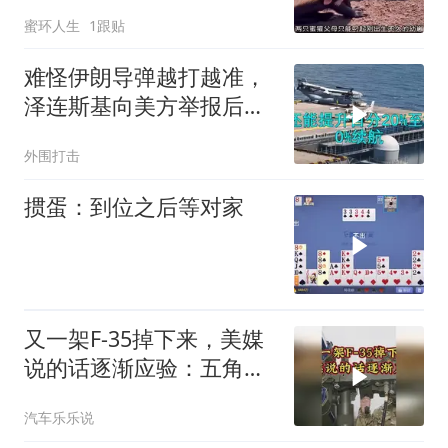
蜜环人生
1跟贴
难怪伊朗导弹越打越准，
泽连斯基向美方举报后，
特朗普宣布不打了
外围打击
掼蛋：到位之后等对家
又一架F-35掉下来，美媒
说的话逐渐应验：五角大
楼要亏大了
汽车乐乐说