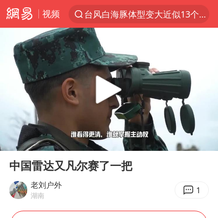
视频
台风白海豚体型变大近似13个浙江面积
夜幕落下 运动上场
美国将对多晶硅衍生品加征15%关税
泰交通部副部长回应中国人遭歧视手势
改名后的“青海拉面”店
勒沃库森U17主帅盛赞赵松源
台军“汉光秀”开场闹剧多
00:00
03:41
段绚竞因公牺牲 年仅44岁
Play
Ent
full
1岁宝宝碰坏纸巾盒 宝妈被索赔924元
中国雷达又凡尔赛了一把
女子开一天一夜空调后二氧化碳中毒
老刘户外
1
湖南
97岁英国奶奶飞上天再破吉尼斯纪录