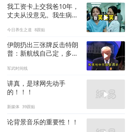
我工资卡上交我爸10年，
丈夫从没意见。我生病住
院急需手术费时
今日养生之道
8跟贴
伊朗扔出三张牌反击特朗
普：新航线自己定，多国
保证不参战，海峡不回战
军武时间线
前状态
讲真，是球网先动手
的！！！
新媒体
39跟贴
论背景音乐的重要性！！