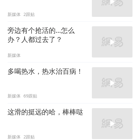
新媒体
2跟贴
旁边有个抢活的…怎么
办？人都过去了？
新媒体
多喝热水，热水治百病！
新媒体
69跟贴
这滑的挺远的哈，棒棒哒
新媒体
2跟贴