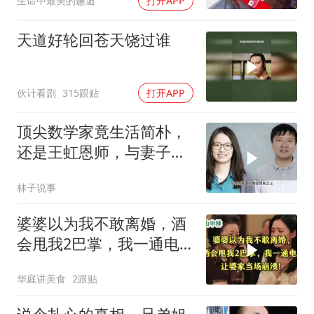
生命中最美的邂逅
打开APP
天道好轮回苍天饶过谁
伙计看剧
315跟贴
打开APP
顶尖数学家竟生活简朴，
还是王虹恩师，与妻子合
照慈眉善目
林子说事
婆婆以为我不敢离婚，酒
会甩我2巴掌，我一通电
话让婆家当场懵了
华庭讲美食
2跟贴