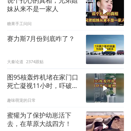
说个扎心的真相，兄弟姐
妹从来不是一家人
糖果手工问问
赛力斯7月份到底咋了？
大秦论道
2374跟贴
图95核轰炸机堵在家门口
死亡凝视11小时，吓破胆
的日本多绝望？
趣味萌宠的日常
蜜獾为了保护幼崽活下
去，在草原大战四方！