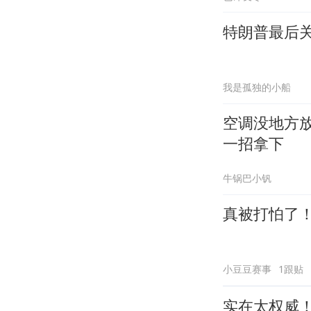
特朗普最后
我是孤独的小船
空调没地方
一招拿下
牛锅巴小钒
真被打怕了
小豆豆赛事
1跟贴
实在太权威！