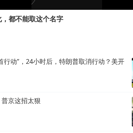
985博士后被曝在妻子孕期出轨后续
公司“上四休三”但要降薪1000元
化，都不能取这个名字
47岁妈妈突然产女 26岁女儿：很震惊
97岁英国奶奶飞上天再破吉尼斯纪录
OpenAI为免费用户升级GPT-5.6 Luna
“中国蔬菜之乡”最高温达41.8℃
首行动”，24小时后，特朗普取消行动？美开
如何把百年大党建设得更加坚强有力？
，普京这招太狠