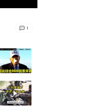
00:48
Enter
fullscreen
1