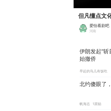
00:00
Play
但凡懂点文
爱怡看剧吧
河南
伊朗发起“斩
始撤侨
早起的鸟儿有饭吃
北约傻眼了
帆海志
1跟贴