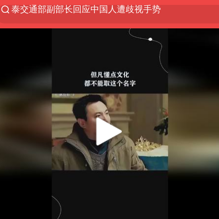
夜幕落下 运动上场
改名后的“青海拉面”店
俄称欧洲若想和平解决冲突应停止援乌
台军“汉光秀”开场闹剧多
泸溪河：桃酥吃出金属牙冠视频不实
泰国枪击案已致2死 枪手仍藏学校附近
1岁宝宝碰坏纸巾盒 宝妈被索赔924元
男子结婚8年3个女儿均非亲生
台风白海豚逼近 暴雨大暴雨来袭
“空调24小时开着更省电”不实
男子杀人后逃进深山21年活得像野人