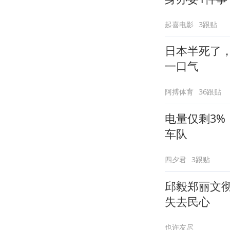
起喜电影
3跟贴
日本半死了
一口气
阿搏体育
36跟贴
电量仅剩3
车队
四夕君
3跟贴
邱毅郑丽文
失去民心
也许友尽