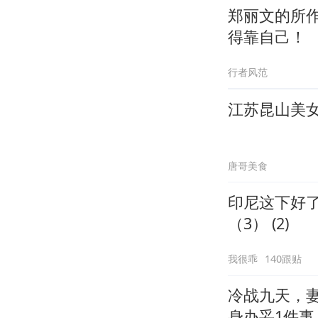
郑丽文的所
得靠自己！
行者风范
江苏昆山美
唐哥美食
印尼这下好
（3） (2)
我很乖
140跟贴
冷战九天，
身办妥1件事