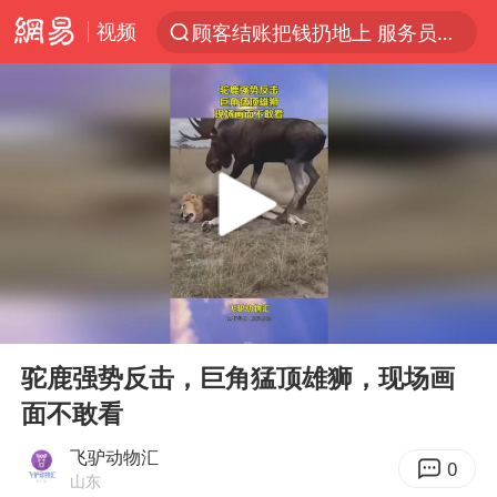
视频
顾客结账把钱扔地上 服务员霸气扔回
探寻“技能+”促就业创业新路
美国退回1000亿美元关税
李亚鹏向地铁吐血女孩捐99999元
被泰航拒载中国乘客：免费改签没兑现
逃犯看演唱会 刚出地铁就被逮住
弹药库存告急 美军补货难
00:00
00:12
台风白海豚或在华东沿海登陆
Play
Ent
full
《Monica》填词人黎彼得去世
驼鹿强势反击，巨角猛顶雄狮，现场画
面不敢看
38岁山东财大教授刘海明逝世
因凡蒂诺首次公开道歉
飞驴动物汇
0
山东