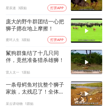
星辰迷
3跟贴
打开APP
庞大的野牛群团结一心把
狮子摁在地上摩擦！
蜜环人生
3跟贴
打开APP
鬣狗群集结了十几只同
伴，竟然准备猎杀雄狮！
雷人太一
1跟贴
一条母鳄鱼对抗整个狮子
家族，太残忍了！全体鳄
鱼群复仇狮子
采云讲动物
1跟贴