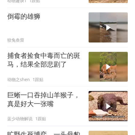
动物趣谈1
1跟贴
倒霉的雄狮
狡兔叁窟
捕食者捡食中毒而亡的斑
马，结果全部悲剧了
动物之shen
1跟贴
巨蜥一口吞掉山羊猴子，
真是好大一张嘴
蓝少动物解说
1跟贴
旷野生死博弈，一头母豹