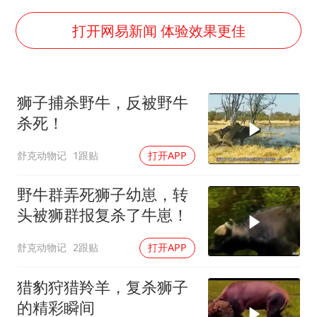
FIFA官方支持因凡蒂诺
陕西柞水遭遇暴雨五千余户群众转移
打开网易新闻 体验效果更佳
人贩子“梅姨”真名谢家梅
如何把百年大党建设得更加坚强有力
狮子捕杀野牛，反被野牛
被妻子举报丈夫与情人一审获刑1年
杀死！
多专业取消艺考 文化工作者要有文化
舒克动物记
1跟贴
打开APP
22岁女生南太行山失联已超十天
总书记关心百姓身边这些民生大事
野牛群弄死狮子幼崽，转
头被狮群报复杀了牛崽！
舒克动物记
2跟贴
打开APP
猎豹狩猎羚羊，复杀狮子
的精彩瞬间