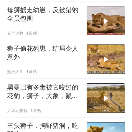
母狮掳走幼崽，反被猎豹
全员包围
臭宝动物
1跟贴
狮子偷花豹崽，结局令人
意外
蜜环人生
1跟贴
黑曼巴有多毒被它咬过的
花豹，狮子，大象，鬣狗
最后怎么样了
大风动物歌
1跟贴
三头狮子，掏野猪洞，吃