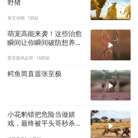
野猪
臭宝动物
1跟贴
萌宠高能来袭！这些治愈
瞬间让你瞬间破防想养一
只
爱意随风起呀
18跟贴
鳄鱼简直嚣张至极
小花豹错把危险当做嬉
戏，最终被平头哥秒杀，
太惨了