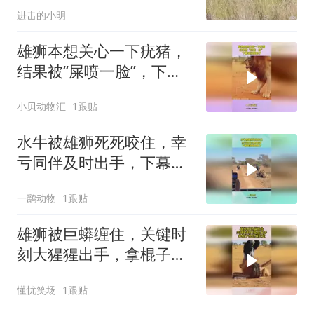
进击的小明
雄狮本想关心一下疣猪，
结果被“屎喷一脸”，下幕
雄狮傻眼了
小贝动物汇
1跟贴
水牛被雄狮死死咬住，幸
亏同伴及时出手，下幕雄
狮跑也晚了
一鹞动物
1跟贴
雄狮被巨蟒缠住，关键时
刻大猩猩出手，拿棍子把
巨蟒赶走了
懂忧笑场
1跟贴