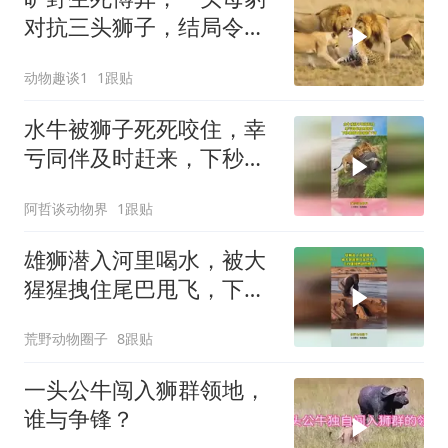
对抗三头狮子，结局令人
心碎
动物趣谈1
1跟贴
水牛被狮子死死咬住，幸
亏同伴及时赶来，下秒雄
狮直接被顶下河
阿哲谈动物界
1跟贴
雄狮潜入河里喝水，被大
猩猩拽住尾巴甩飞，下秒
雄狮想逃也晚了
荒野动物圈子
8跟贴
一头公牛闯入狮群领地，
谁与争锋？