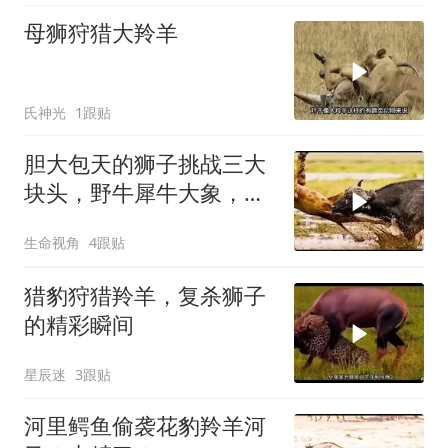
母狮狩猎大羚羊
氏神光
1跟贴
胆大包天的狮子挑战三大
块头，野牛犀牛大象，草
不是白吃的！
生命视角
4跟贴
猎豹狩猎羚羊，复杀狮子
的精彩瞬间
星辰迷
3跟贴
河里鳄鱼偷袭花豹羚羊河