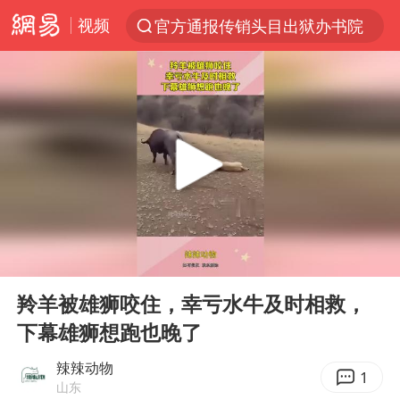
视频
官方通报传销头目出狱办书院
服务提质，内需扩容有保障
普京宣布多项人事调整
美股收盘：道指再创历史新高
22岁女生南太行山失联已十天
人贩子“梅姨”真名谢家梅
宝妈回应打疫苗护士被指不专业
00:00
00:11
强台风白海豚逐渐向我国靠近
Play
Ent
full
被一条街帮助的“煎饼叔叔”去世
羚羊被雄狮咬住，幸亏水牛及时相救，
下幕雄狮想跑也晚了
为鼓励女儿 41岁妈妈考上985研究生
蜜雪冰城员工抽烟收银 门店现已停业
辣辣动物
1
山东