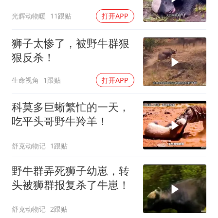
被鬣狗围攻调戏！
光辉动物暖
11跟贴
打开APP
狮子太惨了，被野牛群狠
狠反杀！
生命视角
1跟贴
打开APP
科莫多巨蜥繁忙的一天，
吃平头哥野牛羚羊！
舒克动物记
1跟贴
野牛群弄死狮子幼崽，转
头被狮群报复杀了牛崽！
舒克动物记
2跟贴