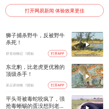
“老头乐”悬挂“蒙H好几个8”上路
湖北公开征集涉黑涉恶线索
打开网易新闻 体验效果更佳
被错换37年女子起诉医院：本不需辍学
中方公布5项对美反制措施
狮子捕杀野牛，反被野牛
男子出狱前8天被改判死缓
杀死！
四预警齐发！双台风影响多个海域
舒克动物记
1跟贴
打开APP
13岁少年白天写作业晚上夜市炒粉
坚持党全面领导和党中央集中统一领导
东北豹，比老虎更优雅的
顶级杀手！
采云讲动物
1跟贴
打开APP
平头哥被毒蛇咬疯了，强
抢毒蜥蜴的蛋没想到老婆