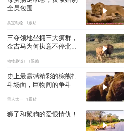
全员包围
臭宝动物
1跟贴
三夺领地坐拥三大狮群，
金吉马为何执意不停北
伐？
动物趣谈1
1跟贴
史上最震撼精彩的棕熊打
斗场面，巨物间的争斗
雷人太一
1跟贴
狮子和鬣狗的爱恨情仇！