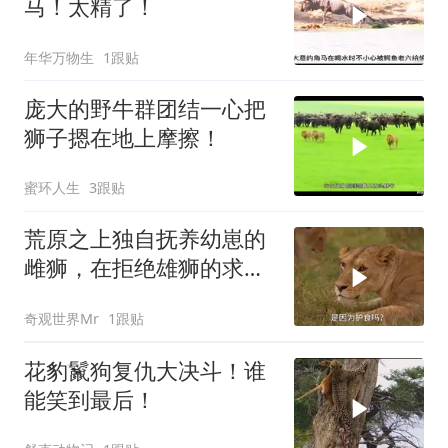
马！太精了！
年华万物生
1跟贴
庞大的野牛群团结一心把
狮子摁在地上摩擦！
蜜环人生
3跟贴
荒原之上独自抚养幼崽的
雌狮，在拒绝雄狮的求偶
时，竟然被用饥饿来报复
奇观世界Mr
1跟贴
花豹鬣狗复仇大决斗！谁
能笑到最后！