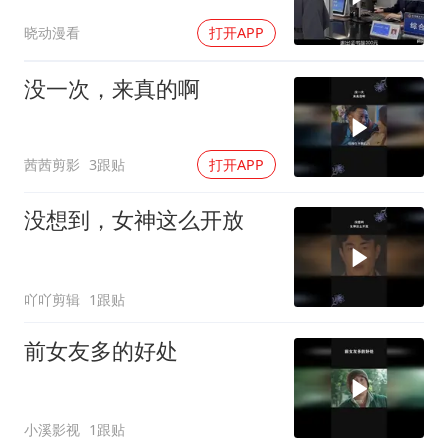
归属！
晓动漫看
打开APP
没一次，来真的啊
茜茜剪影
3跟贴
打开APP
没想到，女神这么开放
吖吖剪辑
1跟贴
前女友多的好处
小溪影视
1跟贴