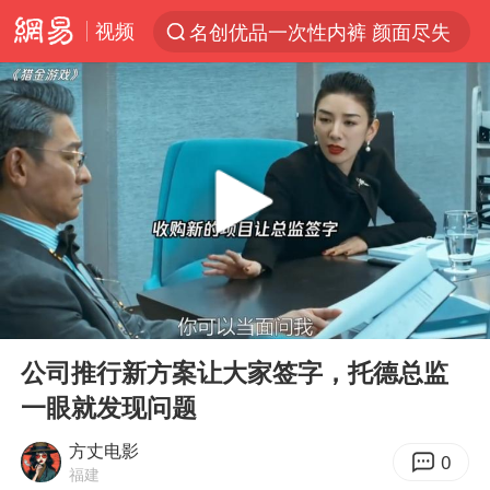
视频
名创优品一次性内裤 颜面尽失
解锁各地夏日限定体验
视频丨中国东方电气集团原党组副书记、董事宋致远被查
四川宜宾市珙县发生3.4级地震
台风白海豚闭眼浙江上海处于危险半圆
白海豚将正面袭击贯穿浙江
香港宏福苑火灾或由烟头引起
00:00
01:42
中国父女泰国骑摩托车坠崖1死1伤
Play
Ent
full
浙江台州《告全体市民书》
公司推行新方案让大家签字，托德总监
一眼就发现问题
网约车司机充电时猝死保险拒赔
周末打虎 宋致远被查
方丈电影
0
福建