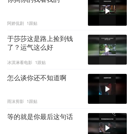
阿娇侃剧
1跟贴
于莎莎这是路上捡到钱
了？运气这么好
冰淇淋看电影
1跟贴
怎么谈你还不知道啊
雨沫剪影
1跟贴
等的就是你最后这句话