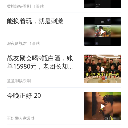
黄桃罐头看剧
1跟贴
能换着玩，就是刺激
深夜影视君
1跟贴
战友聚会喝9瓶白酒，账
单15980元，老团长却不
扫付款码
童童聊娱乐啊
今晚正好-20
王姐懒人家常菜