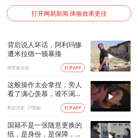
郑丽文：台湾从来没有“独立”过
刘浩存百花奖开幕式红裙起舞
打开网易新闻 体验效果更佳
女子网购名牌包发现是自己丢的那只
女儿为争财产堵门阻挠父亲出殡
背后说人坏话，阿利玛惨
万岁山接盘烂尾恒大文旅城
遭米拉德一顿暴揍
戚薇谈把脸交给AI
阿芒娱乐说
打开APP
多个明星演唱会取消
习近平心系体育强国建设
这般操作太会拿捏，旁人
看了满心羡慕，谁不渴望
拥有此技
料定历史
27跟贴
打开APP
国籍不是一张随意更换的
纸，是身份，是保障，是