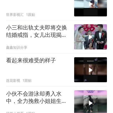
世界影视汇
1跟贴
小三和出轨丈夫即将交换
结婚戒指，女儿出现揭露
了小三所有的阴谋
鑫鑫知识分享
看起来很难受的样子
连花影视
1跟贴
小伙不会游泳却勇入水
中，全力挽救小姐姐生
命，被救者露出笑脸