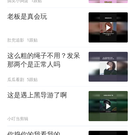
搞笑小捣蛋
1跟贴
老板是真会玩
肚兜追影
1跟贴
这么粗的绳子不用？发呆
那两个是正常人吗
瓜瓜看剧
5跟贴
这是遇上黑导游了啊
小叮当剪辑
你捣你的我看我的