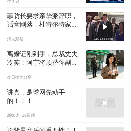
冷夜说
正的工业制造
菲防长要求亲华派辞职，
话音刚落，杜特尔特家族
就给他当头一棒
烽火观察
离婚证刚到手，总裁丈夫
冷笑：阿宁将顶替你副总
之位，我应好
今日搞笑分享
讲真，是球网先动手
的！！！
新媒体
39跟贴
论背景音乐的重要性！！