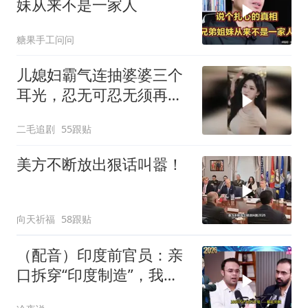
妹从来不是一家人
糖果手工问问
儿媳妇霸气连抽婆婆三个
耳光，忍无可忍无须再
忍，太解气了！
二毛追剧
55跟贴
美方不断放出狠话叫嚣！
向天祈福
58跟贴
（配音）印度前官员：亲
口拆穿“印度制造”，我们
只有组装能力，算不上真