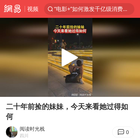
视频
“电影+”如何激发千亿级消费新活力？
全球首个长时储能一体化产业园量产
台风白海豚加强
中国女篮70-67险胜尼日利亚女篮
四川宜宾高县4.9级地震致1死
名创优品回应女子吐槽内裤质量差
出口禁令驱动有色板块大涨
00:00
00:31
秋天的第一杯奶茶到底有多火
Play
Ent
full
国防部：中国军队坚决反制任何闹海挑衅图谋
二十年前捡的妹妹，今天来看她过得如
何
U17国足点球大战淘汰河床晋级决赛
美股存储板块集体大跌
阅读时光栈
0
四川