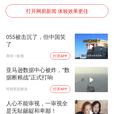
国乒男单横滨冠军赛全军覆没
38岁演员求职万岁山NPC成功
打开网易新闻 体验效果更佳
胡彦斌获《歌手2026》歌王
日本试射“战斧”导弹，国防部回应
055被击沉了，但中国笑
胡彦斌韩磊 谁帮谁
了
“今天得有40℃了吧 为啥还不预警”
周哥一影视
打开APP
夯实基础开新局
亚马逊数据中心被炸，“数
据断粮战”正式打响
环球军武密语
打开APP
人心不能审视，一审视全
是无耻龌龊和卑鄙！