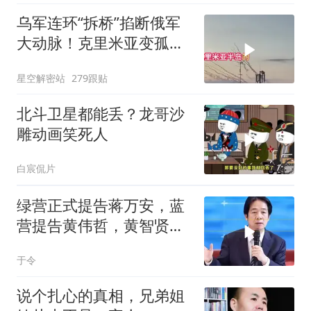
乌军连环“拆桥”掐断俄军
大动脉！克里米亚变孤
岛，黑海舰队被迫“搬
星空解密站
279跟贴
家”？
北斗卫星都能丢？龙哥沙
雕动画笑死人
白宸侃片
绿营正式提告蒋万安，蓝
营提告黄伟哲，黄智贤不
装了？
于令
说个扎心的真相，兄弟姐