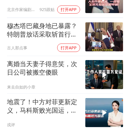
北京作家编剧肥猪满圈
925跟贴
打开APP
穆杰塔巴藏身地已暴露？
特朗普放话采取斩首行
动，美军机又被击落
古人那点事
打开APP
离婚当天妻子得意笑，次
日公司被搬空傻眼
来去自如的小章
地震了！中方对菲更新定
义，马科斯败光国运，还
剩19万亿债务未还
戎评