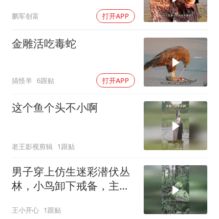
发现！
鹏军创富
打开APP
金雕活吃毒蛇
搞怪羊
6跟贴
打开APP
这个鱼个头不小啊
老王影视剪辑
1跟贴
男子穿上仿生迷彩潜伏丛
林，小鸟卸下戒备，主动
靠近相伴身旁！
王小开心
1跟贴