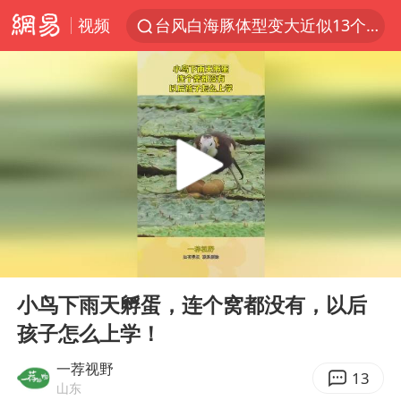
视频
台风白海豚体型变大近似13个浙江面积
以军空袭黎南部真主党
1岁宝宝碰坏纸巾盒 宝妈被索赔924元
Meta被判支付5.67亿美元
台风白海豚逼近 暴雨大暴雨来袭
“空调24小时开着更省电”不实
公司“上四休三”但要降薪1000元
00:00
00:11
47岁妈妈突然产女 26岁女儿：很震惊
Play
Ent
full
OpenAI为免费用户升级GPT-5.6 Luna
小鸟下雨天孵蛋，连个窝都没有，以后
孩子怎么上学！
段绚竞因公牺牲 年仅44岁
日本广岛民众举行游行反对政府行径
一荐视野
13
山东