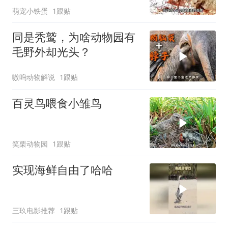
萌宠小铁蛋
1跟贴
同是秃鹫，为啥动物园有
毛野外却光头？
嗷呜动物解说
1跟贴
百灵鸟喂食小雏鸟
笑栗动物园
1跟贴
实现海鲜自由了哈哈
三玖电影推荐
1跟贴