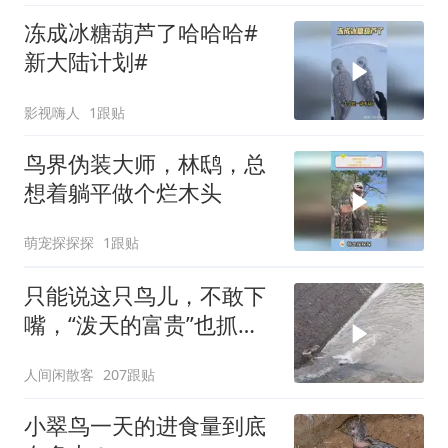
冻成冰糖葫芦了哈哈哈#
新大陆计划#
影视嗨人
1跟贴
鸟界伪装大师，林鸱，总
想着躺平做个烂木头
萌宠探探探
1跟贴
只能说这只鸟儿，不敢下
嘴，“泼天的富贵”也抓不
住啊！
人间闲散客
207跟贴
小翠鸟一天的进食量到底