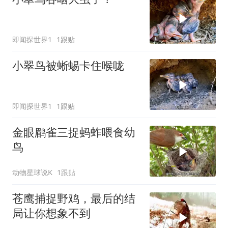
即闻探世界1
1跟贴
小翠鸟被蜥蜴卡住喉咙
即闻探世界1
1跟贴
金眼鹛雀三捉蚂蚱喂食幼
鸟
动物星球说K
1跟贴
苍鹰捕捉野鸡，最后的结
局让你想象不到