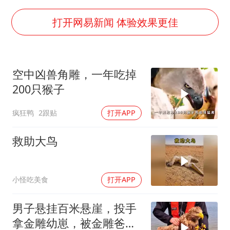
实探山东最热的“中国蔬菜之乡”
女子开一天一夜空调后二氧化碳中毒
打开网易新闻 体验效果更佳
中方：应维护南苏丹国家稳定
船舶避风项目停工 多地全力防台风
空中凶兽角雕，一年吃掉
服务实体经济 财政金融打出组合拳
200只猴子
奋进开新局 实干挑大梁
疯狂鸭
2跟贴
打开APP
救助大鸟
小怪吃美食
打开APP
男子悬挂百米悬崖，投手
拿金雕幼崽，被金雕爸爸