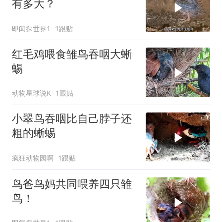
有多大？
即闻探世界1
1跟贴
红毛鸡喂食雏鸟吞咽大蜥
蜴
动物星球说K
1跟贴
小翠鸟吞咽比自己脖子还
粗的蜥蜴
疯狂动物园啊
1跟贴
鸟爸鸟妈共同喂养四只雏
鸟！