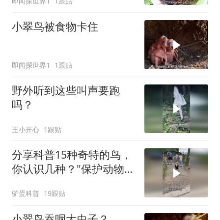
即闻探世界1
1跟贴
小翠鸟被食物卡住
即闻探世界1
1跟贴
野外听到这些叫声要跑
吗？
王小开心
1跟贴
分享科普15种奇特的鸟，
你认识几种？"保护动物人
人有责 "
驴蛋科普
19跟贴
小翠鸟吞咽大虫子？