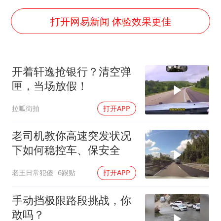
以军士兵把枪口对准中国记者
上门女婿出轨女邻居多年被判重婚罪
打开网易新闻 体验效果更佳
上海全力守护市民“菜篮子”
央视新主播李秋莹母校发文祝贺
开着轩逸抢银行？清空弹
暑期研学游升温 在旅途中增长知识
匣，当场放假！
白海豚对华东华北影响会大于巴威
拉呱街拍
打开APP
总书记点赞的非遗苗绣焕发新生机
老司机教你高速突发状况
下如何稳控车、保安全
老王日常犯傻
6跟贴
打开APP
手动挡极限路段挑战，你
敢吗？