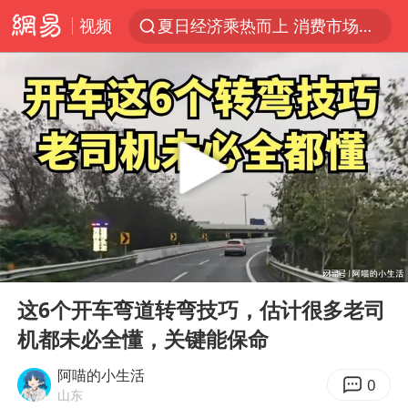
视频
夏日经济乘热而上 消费市场向新而行
江西警方通报：一男子酒驾致7人受伤
陈丽君提名百花奖最佳新人奖
以拒绝“和平委员会”的加沙和平计划
王传君 《披荆斩棘》
独闯南太行的失联女生最后轨迹已确认
于东来回应胖东来近25年老店年底关闭
00:00
02:52
肖国栋晋级 特鲁姆普爆冷出局
Play
Ent
full
BLG经理辟谣Bin离队
这6个开车弯道转弯技巧，估计很多老司
机都未必全懂，关键能保命
哈马斯称坚持加沙停火协议路线图
香港刷新1884年以来最高气温纪录
阿喵的小生活
0
山东