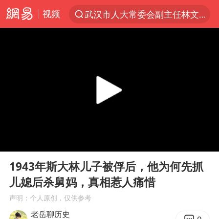
视频
武汉市人大常委会副主任林文书被查
“电影+”如何激发千亿级消费新活力？
全球首个长时储能一体化产业园量产
台风白海豚已进入24小时警戒线
“秋天的第一杯奶茶”6岁了
上海：台风白海豚或将带来龙卷风
四川宜宾市高县4.9级地震致1人死亡
00:00
03:01
中巨芯：上半年归母净利润1405.77万元
Play
Ent
full
38岁演员求职万岁山NPC成功
1943年斯大林儿子被俘后，他为何先抓
儿媳后杀舅妈，真相惹人痛惜
国乒男单横滨冠军赛全军覆没
声明：个人原创，仅供参考
U17国足三连胜晋级明日之星半决赛
老岳聊历史