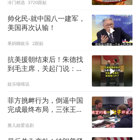
冷门精选
3720跟贴
帅化民-就中国八一建军，
美国再次认输！
果妈聊娱乐
2跟贴
抗美援朝结束后！朱德找
到毛主席，关起门说：我
们该清理门户了
娱乐喵喵说
菲方挑衅行为，倒逼中国
完成最终布局，三张王牌
现身黄岩岛
雅儿姐爱追剧