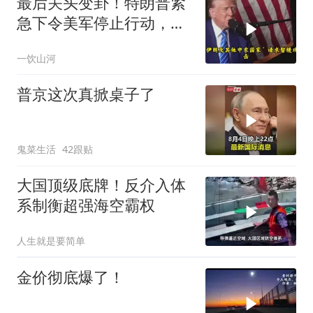
最后关头变卦！特朗普紧
急下令美军停止行动，他
认清了残酷的现实！
一饮山河
普京这次真掀桌子了
鬼菜生活
42跟贴
大国顶级底牌！反介入体
系制衡超强海空霸权
人生就是要简单
金价彻底爆了！