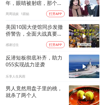
年，眼睛被射瞎，那个男
人只问了一句“谁来出机票
周周说娱
1跟贴
打开APP
钱？”
美国10国大使馆同步发撤
侨警告，全面大战真要来
了？
感谢过往
打开APP
反潜短板彻底补齐，助力
055实现战力逆袭
乐享人生风雨
男人竟然用盘子里的桃，
就杀了两个人