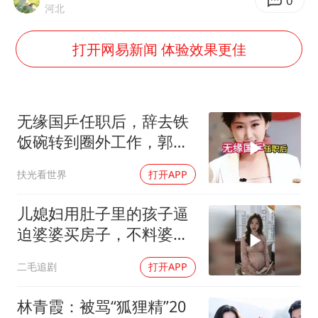
胡彦斌获《歌手2026》歌王
0
河北
胜宏科技：股票交易异常波动
打开网易新闻 体验效果更佳
美股存储板块集体大跌
东航：国内客票提前14天免费退改
名创优品回应女子吐槽内裤质量差
无缘国乒任职后，辞去铁
日本试射“战斧”导弹，国防部回应
饭碗转到圈外工作，郭跃
如今级别年薪多少
胡彦斌韩磊 谁帮谁
扶光看世界
打开APP
夯实基础开新局
儿媳妇用肚子里的孩子逼
迫婆婆买房子，不料婆婆
的做法绝了！
二毛追剧
打开APP
林青霞：被骂“狐狸精”20