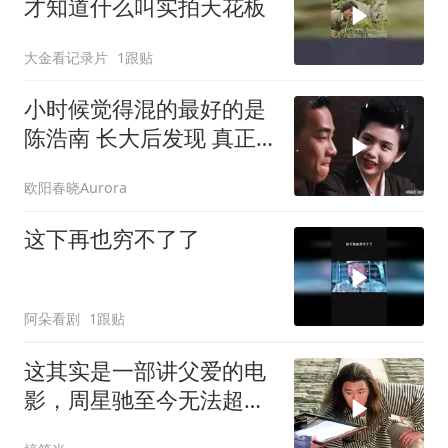
才知道什么叫实拍天花板
大金看记录片
1跟贴
小时候觉得混的最好的是
陈浩南 长大后发现 真正
混的最好的是山鸡
欧阳春晓Aurora
这下再也穷不了了
阿朵看剧
1跟贴
这其实是一部讲父爱的电
影，周星驰至今无法超越
的喜剧经典