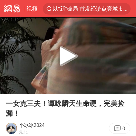
视频
以“新”破局 首发经济点亮城市消费活力
台风白海豚进入48小时警戒线
佛得角门将亮相智利俱乐部主场
宇树科技发行价格150.80元/股
看守所辅警收受10万获刑1年
宇树科技王兴兴身家有望超200亿元
五粮液渠道价一箱上涨近百元
00:00
19:35
CIA被曝已秘密设立古巴工作组
Play
Ent
full
U17国足1分钟轰2球
一女克三夫！谭咏麟天生命硬，完美捡
漏！
泰国一女公务员妆容引争议 本人回应
村民谈“梅姨”：叫的其实是“媒姨”
小冰冰2024
0
湖北