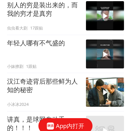
别人的穷是装出来的，而
我的穷才是真穷
虫虫看大剧
17跟贴
年轻人哪有不气盛的
小妹撩剧
1跟贴
汉江奇迹背后那些鲜为人
知的秘密
小冰冰2024
讲真，是球网先动手
App内打开
的！！！