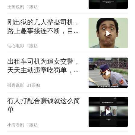
王国说剧
1跟贴
刚出狱的几人整蛊司机，
路上趣事接连不断，目的
令人大感意外
话心电影
1跟贴
出租车司机为追女交警，
天天主动违章吃罚单，这
操作绝了
孤舟说影
31跟贴
有人打配合赚钱就这么简
单
小海看剧
1跟贴