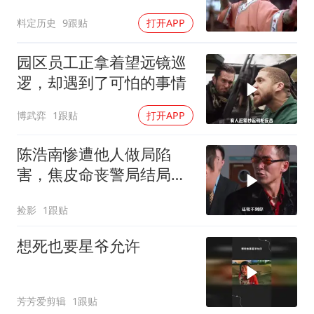
上台，开启精彩挑战
料定历史
9跟贴
打开APP
园区员工正拿着望远镜巡
逻，却遇到了可怕的事情
博武弈
1跟贴
打开APP
陈浩南惨遭他人做局陷
害，焦皮命丧警局结局悲
惨，江湖风云暗藏多少阴
捡影
1跟贴
谋
想死也要星爷允许
芳芳爱剪辑
1跟贴