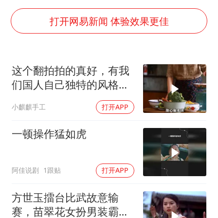
24小时不关空调 电费会更低吗
中国养老床位“三连降”
打开网易新闻 体验效果更佳
哪吒汽车南宁工厂设备降价20%拍卖
郑国霖回应去景区上班被保安拦下
这个翻拍拍的真好，有我
我国编制完成新版全月地质图
们国人自己独特的风格魅
“深圳地面沉降致车辆损坏”不实
力
小麒麒手工
打开APP
奋进开新局 实干挑大梁
一顿操作猛如虎
阿佳说剧
1跟贴
打开APP
方世玉擂台比武故意输
赛，苗翠花女扮男装霸气