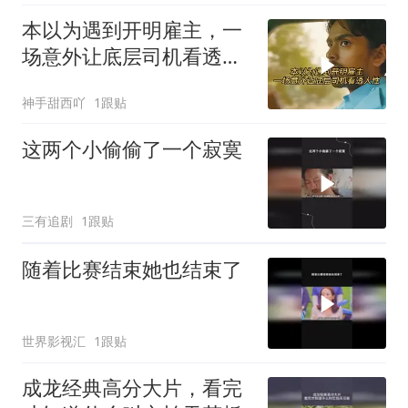
本以为遇到开明雇主，一
场意外让底层司机看透人
性
神手甜西吖
1跟贴
这两个小偷偷了一个寂寞
三有追剧
1跟贴
随着比赛结束她也结束了
世界影视汇
1跟贴
成龙经典高分大片，看完