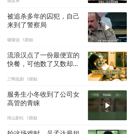
搞笑米
被追杀多年的囚犯，自己
来到了警察局
啵啵说
1跟贴
流浪汉点了一份最便宜的
快餐，可他数了又数却发
现还是差一块钱
三鸭侃剧
1跟贴
服务生小冬收到了公司女
高管的青睐
排山剧社
1跟贴
拍这场戏时，吴孟达最担