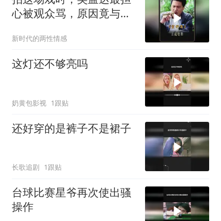
心被观众骂，原因竟与周
星驰有关
新时代的两性情感
这灯还不够亮吗
奶黄包影视
1跟贴
还好穿的是裤子不是裙子
长歌追剧
1跟贴
台球比赛星爷再次使出骚
操作