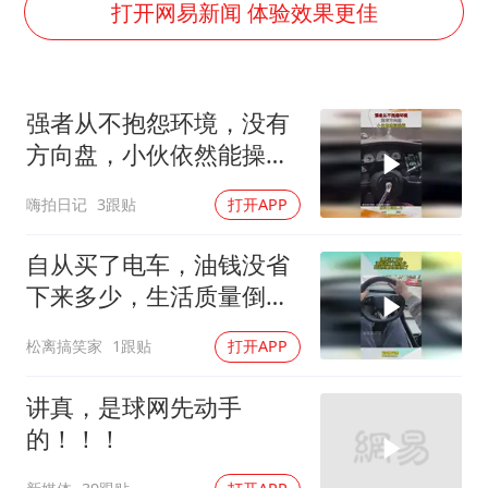
南大数院院长疑辞职信里写不想干了
打开网易新闻 体验效果更佳
小伙靠AI减肥 45天瘦40斤进了ICU
李亚鹏向地铁吐血女孩捐99999元
强者从不抱怨环境，没有
新华社权威快报|我国编制完成新版全月地质图
方向盘，小伙依然能操
中国经济展现强大韧性和活力
控！
嗨拍日记
3跟贴
打开APP
自从买了电车，油钱没省
下来多少，生活质量倒是
提高了
松离搞笑家
1跟贴
打开APP
讲真，是球网先动手
的！！！