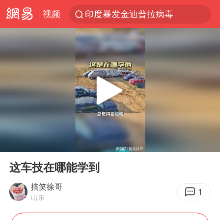
视频
印度暴发金迪普拉病毒
41岁女子为鼓励女儿考上985研究生
80后女柜员获聘4200亿银行副行长
陕西潼关强降雨引发土崖滑坡1人失联
陕西柞水县突发泥石流致1死2失联
24小时不关空调 电费反而更低？
“梅姨”已是老年人 死刑或适用受限
00:00
00:11
“事业单位招聘不是人情买卖”
Play
Ent
full
美国退回1000亿美元关税
这车技在哪能学到
你常吃的兰州拉面要改名了
搞笑徐哥
1
山东
河南试行周五下午弹性离岗