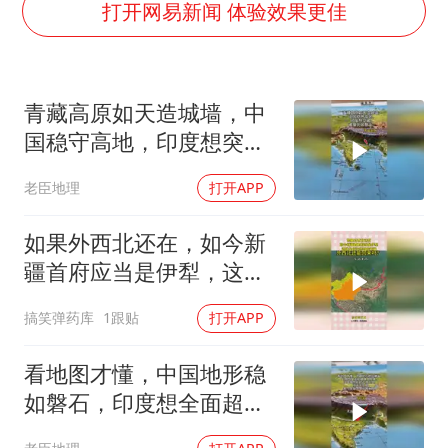
“新疆阿勒泰八月能滑雪”不实
打开网易新闻 体验效果更佳
向鹏0-3不敌张本智和
四川宜宾地震网友称睡觉被摇醒
青藏高原如天造城墙，中
DeepSeek投资宇树科技意味什么
国稳守高地，印度想突
公司“上四休三”但要降薪1000元
破，难度犹如登天
老臣地理
打开APP
东方之约 相约未来
如果外西北还在，如今新
疆首府应当是伊犁，这就
是你没想到的新疆
搞笑弹药库
1跟贴
打开APP
看地图才懂，中国地形稳
如磐石，印度想全面超越
难上加难