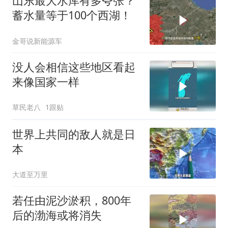
山东最大水库有多夸张？
蓄水量等于100个西湖！
金哥说新能源车
没人会相信这些地区看起
来像国家一样
草民老八
1跟贴
世界上共同的敌人就是日
本
大道至万里
若任由泥沙淤积，800年
后的渤海或将消失