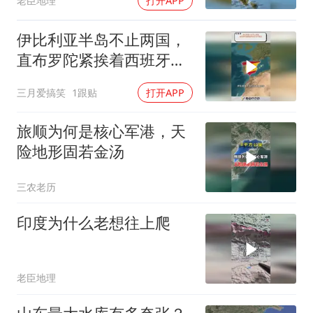
老臣地理
打开APP
伊比利亚半岛不止两国，
直布罗陀紧挨着西班牙却
不属它
三月爱搞笑
1跟贴
打开APP
旅顺为何是核心军港，天
险地形固若金汤
三农老历
印度为什么老想往上爬
老臣地理