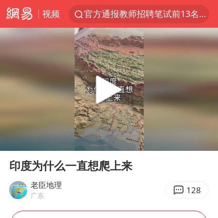
视频
官方通报教师招聘笔试前13名被淘汰
台风白海豚加强
河南撤回“领导带薪错峰休假”通知
广东雷州通报特教老师招聘违规事件
“立秋的第一杯奶茶”又爆单了
A股三大股指收涨
泰国枪击案凶手先杀祖父母后行凶
00:00
00:30
宇树科技中一签需缴款7.54万元
Play
Ent
full
中国军队坚决反制任何闹海图谋
印度为什么一直想爬上来
方程豹钛9新车申报
老臣地理
128
广东
台湾海峡南口北上船舶实施交通管制