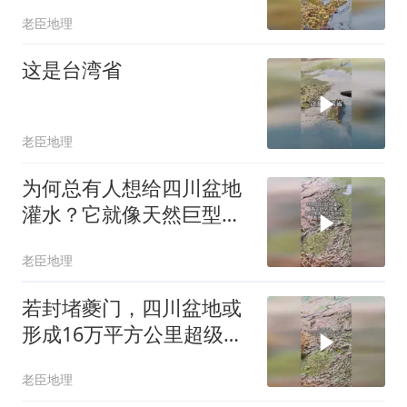
老臣地理
这是台湾省
老臣地理
为何总有人想给四川盆地
灌水？它就像天然巨型水
缸，蓄水潜力惊人
老臣地理
若封堵夔门，四川盆地或
形成16万平方公里超级淡
水湖，场面震撼
老臣地理