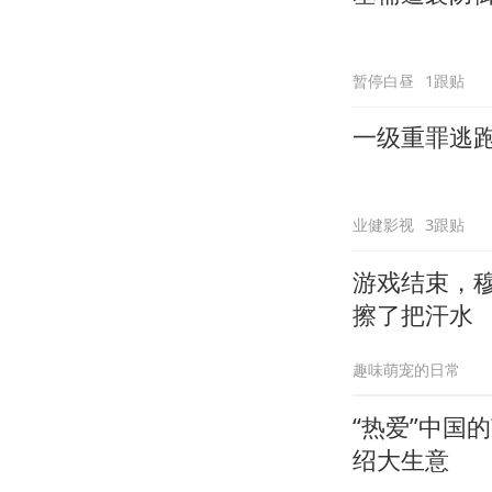
暂停白昼
1跟贴
一级重罪逃
业健影视
3跟贴
游戏结束，
擦了把汗水
趣味萌宠的日常
“热爱”中国
绍大生意