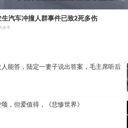
美股存储板块集体大跌
中巨芯：上半年归母净利润1405.77万元
发生汽车冲撞人群事件已致2死多伤
东航：国内客票提前14天免费退改
供参考
日本试射“战斧”导弹，国防部回应
名创优品回应女子吐槽内裤质量差
百花奖开幕式
没人能答，陆定一妻子说出答案，毛主席听后
胡彦斌韩磊 谁帮谁
夯实基础开新局
赞颂，但爱值得，《悲惨世界》