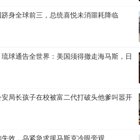
国跻身全球前三，总统喜悦未消噩耗降临
，琉球通告全世界：美国须得撤走海马斯，日
公安局长孩子在校被富二代打破头他爹叫嚣开
御失效，乌紧急求援马斯克冷眼旁观