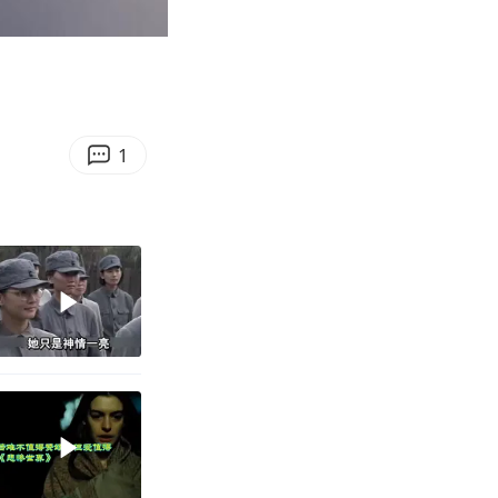
00:22
Enter
fullscreen
1