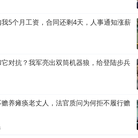
扣我5个月工资，合同还剩4天，人事通知涨薪
和它对抗？我军亮出双筒机器狼，给登陆步兵
不赡养瘫痪老丈人，法官质问为何拒不履行赡
贴