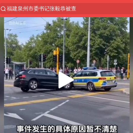
福建泉州市委书记张毅恭被查
“电影+”如何激发千亿级消费新活力？
全球首个长时储能一体化产业园量产
台风白海豚已进入24小时警戒线
“秋天的第一杯奶茶”6岁了
上海：台风白海豚或将带来龙卷风
四川宜宾高县4.9级地震致1死
国乒男单横滨冠军赛全军覆没
38岁演员求职万岁山NPC成功
胡彦斌获《歌手2026》歌王
U17国足三连胜晋级明日之星半决赛