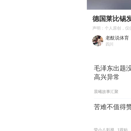
00:00
Play
德国莱比锡
声明：个人原创，仅
老酖说体育
四川
毛泽东出题
高兴异常
晨曦故事汇聚
苦难不值得
莹小八影视
1跟贴