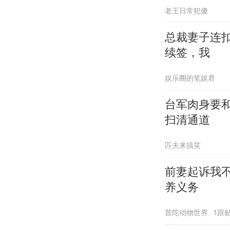
老王日常犯傻
总裁妻子连
续签，我
娱乐圈的笔娱君
台军肉身要
扫清通道
匹夫来搞笑
前妻起诉我
养义务
普陀动物世界
1跟