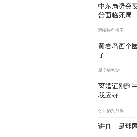
中东局势突
普面临死局
潘蠸旅行浪子
黄岩岛画个
了
星空解密站
离婚证刚到
我应好
今日搞笑分享
讲真，是球