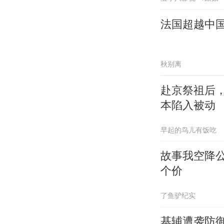
法国超越中
秋别离
赴京祭祖后
本陷入被动
早起的鸟儿有饭吃
故事我空降
个价
了鱼驴纪实
基辅遭袭防