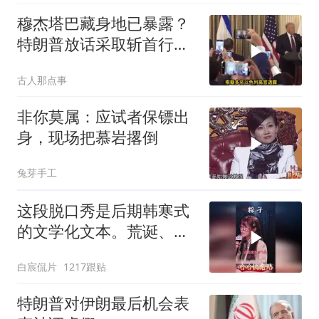
穆杰塔巴藏身地已暴露？
特朗普放话采取斩首行
动，美军机又被击落
古人那点事
非你莫属：应试者保镖出
身，现场把慕岩撂倒
兔芽手工
这段脱口秀是后期韩寒式
的文学化文本。荒诞、激
愤又温暖
白宸侃片
1217跟贴
特朗普对伊朗最后机会表