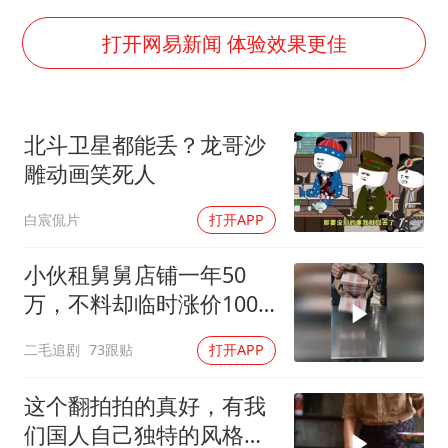
国防部：中国军队坚决反制任何闹海挑衅图谋
女儿为争财产堵门阻挠父亲出殡
打开网易新闻 体验效果更佳
今日立秋你咬秋了吗
“今天得有40℃了吧 为啥还不预警”
北斗卫星都能丢？龙哥沙
建筑工人不慎坠落身体被3根钢筋刺穿
雕动画笑死人
夯实基础开新局
白宸侃片
打开APP
小伙租舅舅店铺一年50
万，不料却临时涨价100
万！
二毛追剧
73跟贴
打开APP
这个翻拍拍的真好，有我
们国人自己独特的风格魅