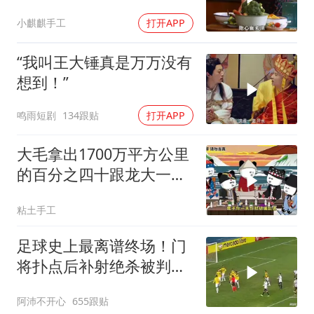
力
小麒麒手工
打开APP
“我叫王大锤真是万万没有
想到！”
鸣雨短剧
134跟贴
打开APP
大毛拿出1700万平方公里
的百分之四十跟龙大一起
开发[震惊][震惊]
粘土手工
足球史上最离谱终场！门
将扑点后补射绝杀被判无
效
阿沛不开心
655跟贴