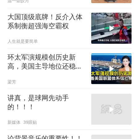
温一壶皎月
大国顶级底牌！反介入体
系制衡超强海空霸权
人生就是要简单
环太军演规模创历史新
高，美国主导地位还稳得
住吗
梁芳
讲真，是球网先动手
的！！！
新媒体
39跟贴
论背景音乐的重要性！！