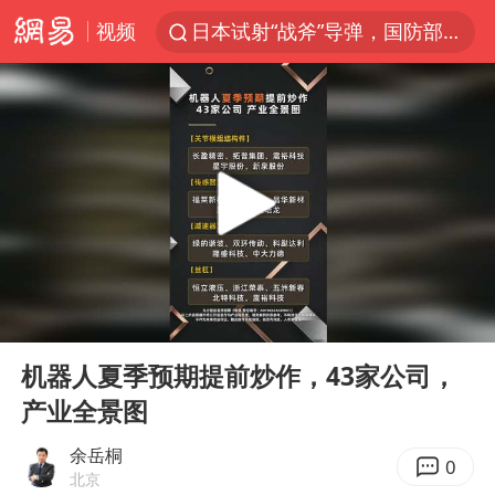
视频
日本试射“战斧”导弹，国防部回应
台风白海豚中心风力增强
向鹏0-3不敌张本智和
百花奖开幕式
四川宜宾高县4.9级地震致1死
“新疆阿勒泰八月能滑雪”不实
刘国正说向鹏打得很窝囊
00:00
00:08
陈幸同晋级WTT横滨冠军赛8强
Play
Ent
full
我国外贸延续良好增长态势
机器人夏季预期提前炒作，43家公司，
产业全景图
广东雷州通报特教老师招聘违规事件
两名乘客在飞机上因调节座椅起冲突
余岳桐
0
北京