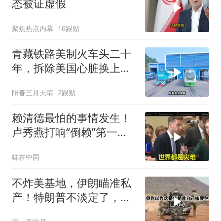
态被证虚假
聚焦热点内幕
16跟贴
青藏铁路美制火车头二十
年，拆除美国心脏换上绿
色电力
阳春三月天晴
2跟贴
赖清德最怕的事情发生！
卢秀燕打响“倒赖”第一
枪，美国趁火打劫
味在中国
不炸美基地，伊朗瞄准私
产！特朗普不淡定了，被
死死捏住七寸