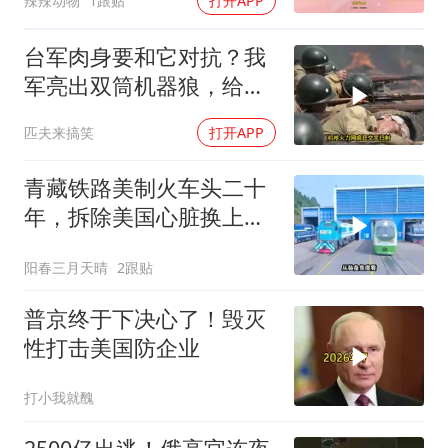
辣辣动物
1跟贴
打开APP
台军肉身要和它对抗？我
军亮出双筒机器狼，给登
陆步兵扫清通道
匹夫来搞笑
打开APP
青藏铁路美制火车头二十
年，拆除美国心脏换上绿
色电力
阳春三月天晴
2跟贴
普京终于下决心了！毁灭
性打击美国防企业
打小我就醜