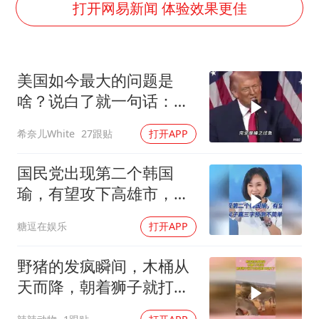
沙特否认与胡塞武装举行会谈
打开网易新闻 体验效果更佳
如何把百年大党建设得更加坚强有力
香港殿堂级填词人黎彼得因病离世 终年76岁
美国如今最大的问题是
乘客脱鞋散发异味 司机提醒反被怼
啥？说白了就一句话：战
日本籍女网红在韩直播时自杀身亡
略连贯性太差！
希奈儿White
27跟贴
打开APP
恩比德变瘦引热议
总书记关心百姓身边这些民生大事
国民党出现第二个韩国
瑜，有望攻下高雄市，吴
子嘉三字预测不简单
糖逗在娱乐
打开APP
野猪的发疯瞬间，木桶从
天而降，朝着狮子就打去
知道自己玩大了