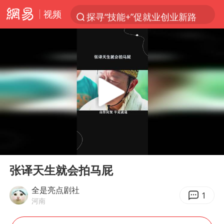
视频
探寻“技能+”促就业创业新路
店主遭女子“鬼手”换钞
顾客结账把钱扔地上 服务员霸气扔回
美国退回1000亿美元关税
38岁山东财大教授刘海明逝世
李亚鹏向地铁吐血女孩捐99999元
台风白海豚或在华东沿海登陆
00:00
01:58
“银行午休1.5小时”留个窗口行不行
Play
Ent
full
FIFA官方支持因凡蒂诺
张译天生就会拍马屁
41岁女子为鼓励女儿考上985研究生
全是亮点剧社
1
河南
弹药库存告急 美军补货难