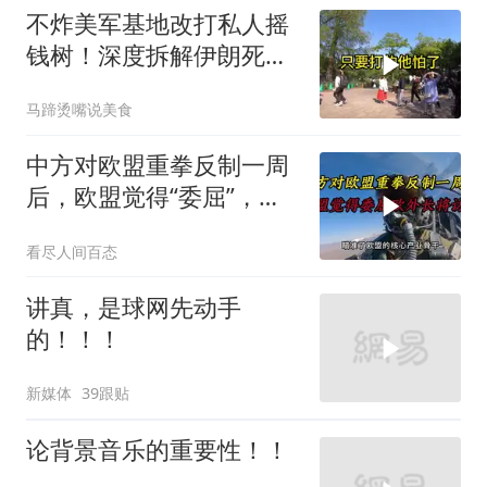
不炸美军基地改打私人摇
钱树！深度拆解伊朗死掐
特朗普七寸的生死局，这
马蹄烫嘴说美食
招到底有多绝？
中方对欧盟重拳反制一周
后，欧盟觉得“委屈”，欧
外长将访华谈判
看尽人间百态
讲真，是球网先动手
的！！！
新媒体
39跟贴
论背景音乐的重要性！！