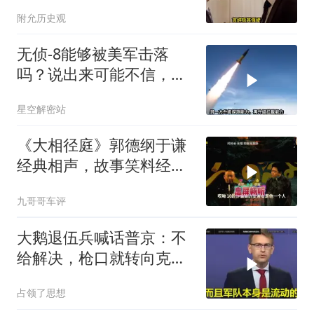
让他俩都很愤怒
附允历史观
无侦-8能够被美军击落
吗？说出来可能不信，无
侦-8本身就是无解的阳
星空解密站
谋，美军打不打都得吃大
亏
《大相径庭》郭德纲于谦
经典相声，故事笑料经典
不断！
九哥哥车评
大鹅退伍兵喊话普京：不
给解决，枪口就转向克里
姆林宫！
占领了思想