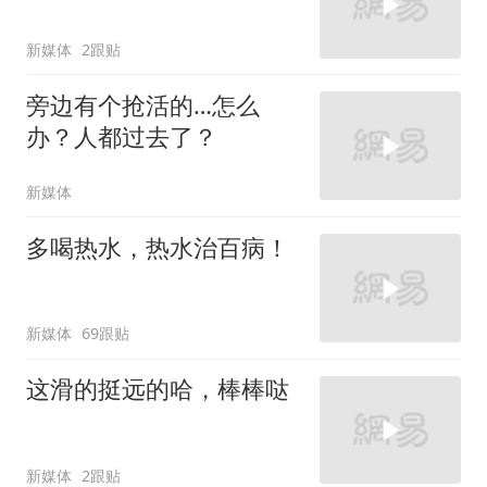
新媒体
2跟贴
旁边有个抢活的…怎么
办？人都过去了？
新媒体
多喝热水，热水治百病！
新媒体
69跟贴
这滑的挺远的哈，棒棒哒
新媒体
2跟贴