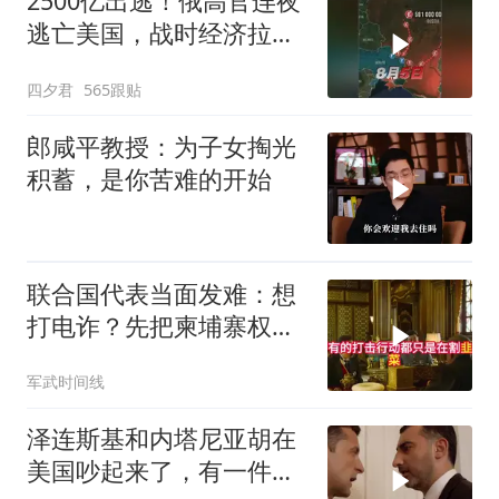
2500亿出逃！俄高官连夜
逃亡美国，战时经济拉响
警报
四夕君
565跟贴
郎咸平教授：为子女掏光
积蓄，是你苦难的开始
联合国代表当面发难：想
打电诈？先把柬埔寨权贵
的底裤扒了！
军武时间线
泽连斯基和内塔尼亚胡在
美国吵起来了，有一件事