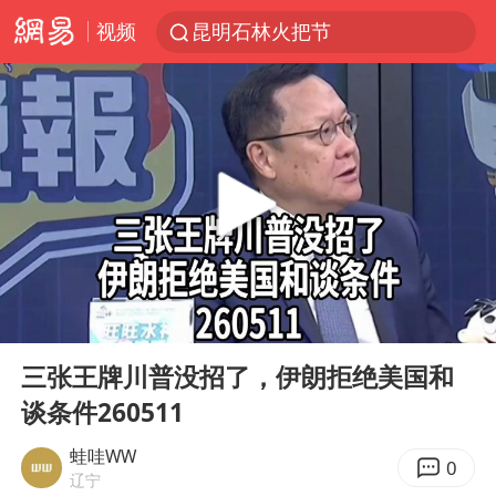
视频
昆明石林火把节
我国编制完成新版全月地质图
宇树科技发行价格150.80元/股
江钨装备：无注入矿山资产安排
台风白海豚即将进入48小时警戒线
官方回应献血屋不让市民入内躲雨
郑国霖回应去景区上班被保安拦下
00:00
14:58
80后女柜员逆袭成4200亿银行副行长
Play
Ent
full
感觉全东北都在等7号
三张王牌川普没招了，伊朗拒绝美国和
谈条件260511
中央气象台发布台风黄色预警
扎哈罗娃批广岛市长不提美国原子弹
蛙哇WW
0
辽宁