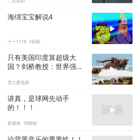
二毛追剧
海绵宝宝解说4
十一1118
1跟贴
只有美国印度算超级大
国？剑桥教授：世界强国
只有4个，没有印度
雪儿爱追剧
讲真，是球网先动手
的！！！
新媒体
39跟贴
论背景音乐的重要性！！