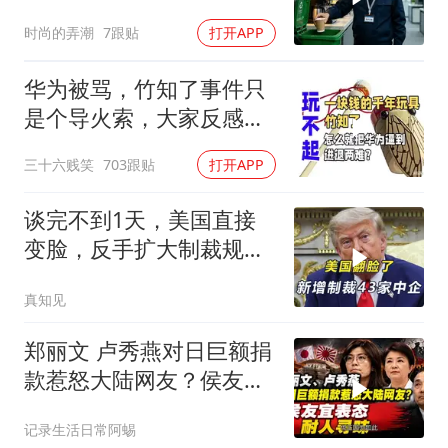
年薪挖我
时尚的弄潮
7跟贴
打开APP
华为被骂，竹知了事件只
是个导火索，大家反感的
是打着国产之光旗
三十六贱笑
703跟贴
打开APP
谈完不到1天，美国直接
变脸，反手扩大制裁规
模，43家中企遭殃
真知见
郑丽文 卢秀燕对日巨额捐
款惹怒大陆网友？侯友宜
表态耐人寻味
记录生活日常阿蜴