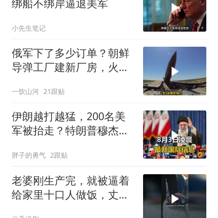
绑船不绑岸逼退美军
小先生笔记
俄军下了多少订单？朝鲜
导弹工厂建新厂房，火星
11让乌军印象深刻
一饮山河
21跟贴
伊朗越打越猛，200名美
军被抬走？特朗普穆杰塔
巴开始集体明牌
胖子的勇气
2跟贴
老婆刚生产完，就被逼着
给家里十口人做饭，丈夫
傻眼了！