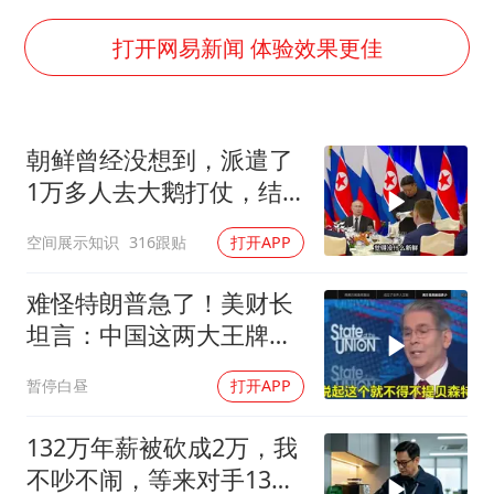
女子利用漏洞0元薅走3000多件家电
金饰克价大幅跳涨
打开网易新闻 体验效果更佳
关之琳否认与27岁模特的恋情
多地要求领导干部带头休假
朝鲜曾经没想到，派遣了
对话重庆地铁吐血女孩
1万多人去大鹅打仗，结
奋进开新局 实干挑大梁
果
空间展示知识
316跟贴
打开APP
难怪特朗普急了！美财长
坦言：中国这两大王牌，
彻底锁死美国咽喉
暂停白昼
打开APP
132万年薪被砍成2万，我
不吵不闹，等来对手13倍