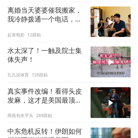
离婚当天婆婆催我搬家，
我冷静拨通一个电话，全
家跪求我别走
起喜电影
12跟贴
水太深了！一触及院士集
体失声！
孔孔说体育
726跟贴
真实事件改编！看得头皮
发麻，这才是美国最顶级
刑侦片，全程高能
两面包夹芋头
269跟贴
中东危机反转！伊朗如何