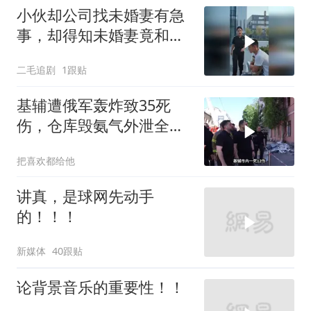
小伙却公司找未婚妻有急
事，却得知未婚妻竟和别
人订婚！
二毛追剧
1跟贴
基辅遭俄军轰炸致35死
伤，仓库毁氨气外泄全城
警报
把喜欢都给他
讲真，是球网先动手
的！！！
新媒体
40跟贴
论背景音乐的重要性！！