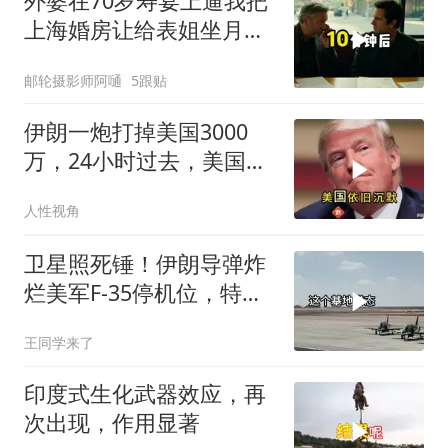
外婆在70岁寿宴上逼我把
上海婚房让给表姐坐月
子，我说行转问舅舅
邮轮摄影师阿嗵
5跟贴
伊朗一炮打掉美国3000
万，24小时过去，美国依
旧沉默
人性视角
卫星照死锤！伊朗导弹炸
烂美军F-35停机位，特朗
普这回真兜不住了
王同学来了
印度式生化武器效应，再
次出现，作用显著