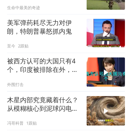
生命中最美的奇迹
美军弹药耗尽无力对伊
朗，特朗普暴怒抓内鬼
至今
2跟贴
被西方认可的大国只有4
个，印度被排除在外，为
何只能算准大国？
外围打击
木星内部究竟藏着什么？
从模糊核心到泥球闪电，
重塑太阳系起源
冯哥科普
1跟贴