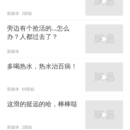
新媒体
2跟贴
旁边有个抢活的…怎么
办？人都过去了？
新媒体
多喝热水，热水治百病！
新媒体
69跟贴
这滑的挺远的哈，棒棒哒
新媒体
2跟贴