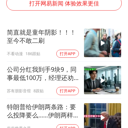
36岁男演员成景区NPC后人气爆棚
打开网易新闻 体验效果更佳
几元成本的AI广告导致千万市值蒸发
浙江台州《告全体市民书》
简直就是童年阴影！！！
梁家辉：到内地拍戏不是北上是回归
至今不敢二刷
郑丽文：台湾从来没有“独立”过
不看动漫
186跟贴
打开APP
茅台部分直营店飞天茅台提价
梁家辉百花奖演讲落泪
公司分红我到手9块9，同
人民的健康、体质、幸福一脉相承
事最低100万，经理还劝
我续签，我笑了：不签了
苏有朋影音馆
8跟贴
打开APP
特朗普给伊朗两条路：要
么投降要么……伊朗两样
都不选，美军无人机又被