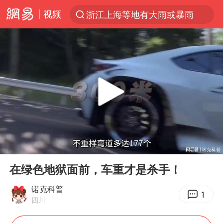
视频
浙江上海等地有大雨或暴雨
光影经济撬动暑期消费新蓝海
西湖突现狂风暴雨 游客瞬间被浇透
隔20米开高仿奶茶店被判赔35万元
“不怕六爷挂得多 就怕六爷挂一颗”
白海豚将正面袭击贯穿浙江
多家A股公司收到美国关税退款
00:00
02:36
直击东北超：哈尔滨vs通辽
Play
Ent
full
视频丨中国东方电气集团原党组副书记、董事宋致远被查
在绿色地狱面前，车重才是杀手！
香港宏福苑火灾或由烟头引起
诺克科普
1
四川
酒店回应车内过夜被收150元