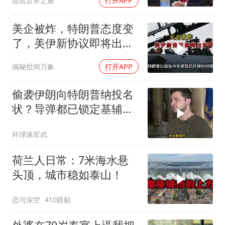
侃侃世界之最
打开APP
打下来了
美企被炸，特朗普态度变
了，美伊新协议即将出
炉？又被中方说中了
揭秘世间万象
打开APP
偷袭伊朗向特朗普纳投名
状？导弹都已锁定基辅才
火速道歉，泽连斯基这场
环球谈军武
豪赌到底有多疯？
荷兰人日常：7米海水悬
头顶，城市稳如泰山！
恋与深空
410跟贴