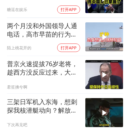
级
糖逗在娱乐
打开APP
两个月没和外国领导人通
电话，高市早苗的行为让
日本媒体不解
陌上桃花开的
打开APP
普京火速提拔76岁老将，
趁西方没反应过来，大鹅
外交要动真格了
君笙拂兮啊
三架日军机入东海，想刺
探我核潜艇动向？解放军
导弹剑指日军基地
下次再见吧