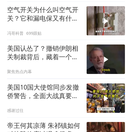
空气开关为什么叫空气开
关？它和漏电保又有什么
区别？
冯哥科普
699跟贴
美国认怂了？撤销伊朗相
关制裁背后，藏着一个说
不出口的尴尬
聚焦热点内幕
美国10国大使馆同步发撤
侨警告，全面大战真要来
了？
感谢过往
帝王何其凉薄 朱祁镇如何