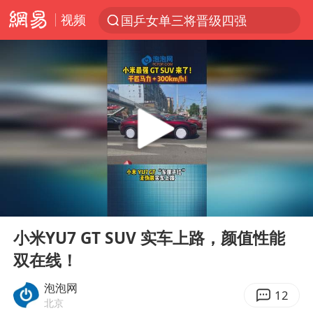
视频
国乒女单三将晋级四强
光影经济撬动暑期消费新蓝海
马克·艾伦退出斯诺克中国公开赛
新疆优化调整景区内自驾服务费
上四休三，但降薪1000元，你接受吗？
WTT瑞典大满贯女单签表出炉
情侣平潭拍日出坠崖1死1伤
00:00
00:17
36岁男演员成景区NPC后人气爆棚
Play
Ent
full
全民健身事业高质量发展
小米YU7 GT SUV 实车上路，颜值性能
双在线！
台当局重金为“台独”织“皇帝新衣”
几元成本的AI广告导致千万市值蒸发
泡泡网
12
北京