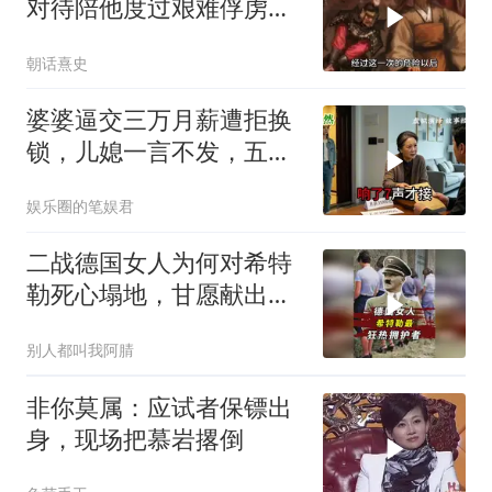
对待陪他度过艰难俘虏生
涯的袁彬
朝话熹史
婆婆逼交三万月薪遭拒换
锁，儿媳一言不发，五天
后丈夫收传票
娱乐圈的笔娱君
二战德国女人为何对希特
勒死心塌地，甘愿献出一
切？
别人都叫我阿腈
非你莫属：应试者保镖出
身，现场把慕岩撂倒