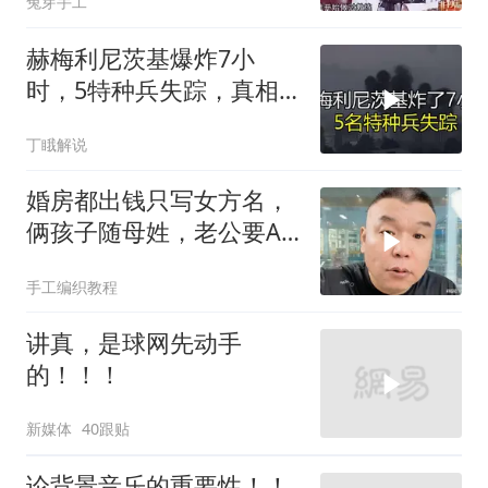
兔芽手工
赫梅利尼茨基爆炸7小
时，5特种兵失踪，真相
远超想象
丁睋解说
婚房都出钱只写女方名，
俩孩子随母姓，老公要AA
制？七公句句扎心
手工编织教程
讲真，是球网先动手
的！！！
新媒体
40跟贴
论背景音乐的重要性！！