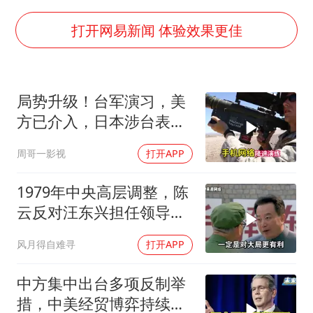
老挝国会主席赛宋蓬逝世
《欢迎来龙餐馆》口碑
打开网易新闻 体验效果更佳
茅台部分直营店飞天茅台提价
白海豚将正面袭击贯穿浙江
局势升级！台军演习，美
酒店回应车内过夜被收150元
方已介入，日本涉台表述
黄金牛市回来了吗
突变，大陆已收到通知
周哥一影视
打开APP
杭州全市有序停课
乐享全民健身 共筑健康中国
1979年中央高层调整，陈
云反对汪东兴担任领导职
务
风月得自难寻
打开APP
中方集中出台多项反制举
措，中美经贸博弈持续升