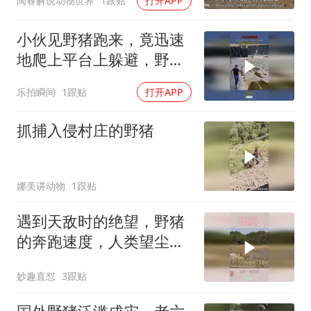
闽睿解说动物世界
1跟贴
打开APP
小伙见野猪跑来，竟迅速
地爬上平台上躲避，野猪
只能失误一次！
乐拍瞬间
1跟贴
打开APP
抓捕入侵村庄的野猪
娜美讲动物
1跟贴
遇到天敌时的绝望，野猪
的奔跑速度，人类望尘莫
及！
妙趣直怼
3跟贴