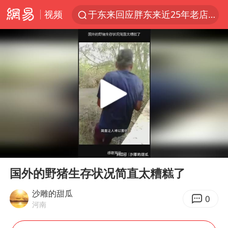
视频
于东来回应胖东来近25年老店年底关闭
以拒绝“和平委员会”的加沙和平计划
浙江省甬江发生2026年第1号洪水
全球最大级别运输船通过长江大桥
独闯南太行的失联女生最后轨迹已确认
美将每月供乌爱国者拦截导弹
上门女婿出轨女邻居多年被判重婚罪
00:00
00:49
香港刷新1884年以来最高气温纪录
Play
Ent
full
上海全力守护市民“菜篮子”
国外的野猪生存状况简直太糟糕了
国足U17与阿森纳决赛取消 并列冠军
沙雕的甜瓜
0
河南
暑期研学游升温 在旅途中增长知识