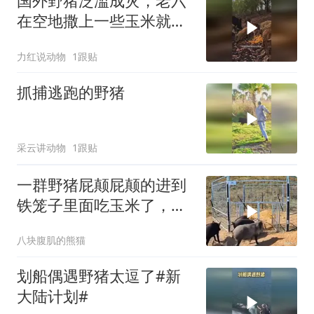
国外野猪泛滥成灾，老六
在空地撒上一些玉米就能
引来许多野猪
力红说动物
1跟贴
抓捕逃跑的野猪
采云讲动物
1跟贴
一群野猪屁颠屁颠的进到
铁笼子里面吃玉米了，但
是进去就出不来了
八块腹肌的熊猫
划船偶遇野猪太逗了#新
大陆计划#