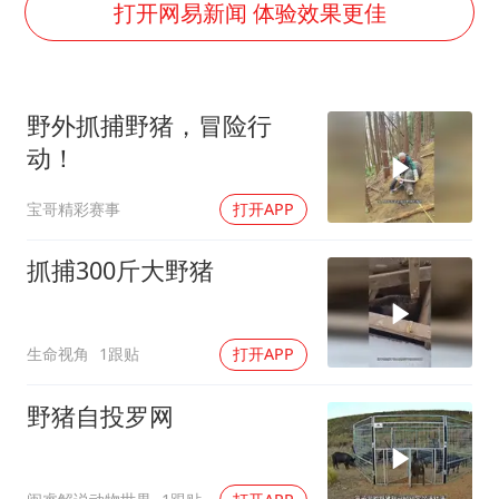
白海豚北上或致京津冀暴雨
打开网易新闻 体验效果更佳
猫咪过火把节被抹成黑猫
宝妈给四胞胎取名平安喜乐
野外抓捕野猪，冒险行
BLG经理辟谣Bin离队
动！
云南一男子胃中取出180颗铁钉
宝哥精彩赛事
打开APP
总书记点赞的非遗苗绣焕发新生机
抓捕300斤大野猪
生命视角
1跟贴
打开APP
野猪自投罗网