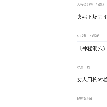
大海会剪辑
1跟贴
央妈下场力
乌贼酱
33跟贴
《神秘洞穴》
混混小喵
女人用枪对
秘境观影d