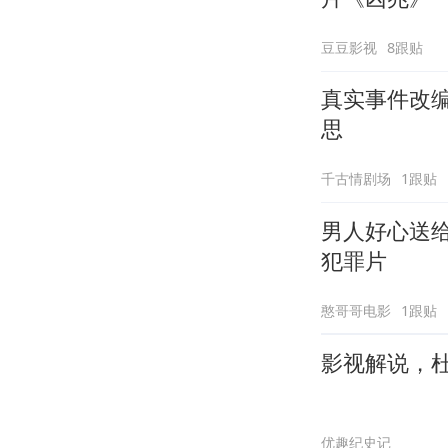
豆豆影视
8跟贴
真实事件改
思
千古情剧场
1跟贴
男人好心送
犯罪片
憨哥哥电影
1跟贴
影视解说，
优趣纪史记