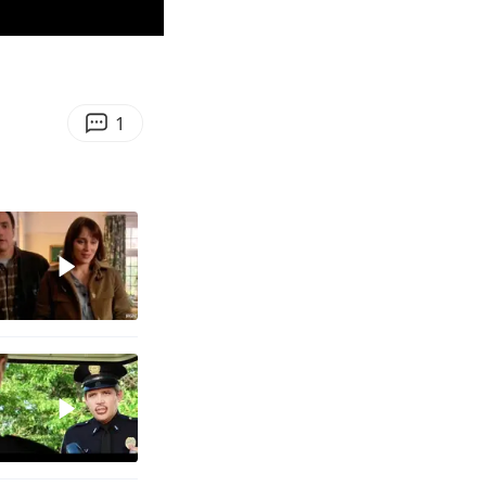
03:23
Enter
fullscreen
1