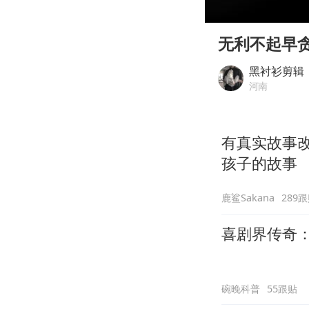
00:00
Play
无利不起早
黑衬衫剪辑
河南
有真实故事
孩子的故事
鹿鲨Sakana
289
喜剧界传奇
碗晚科普
55跟贴