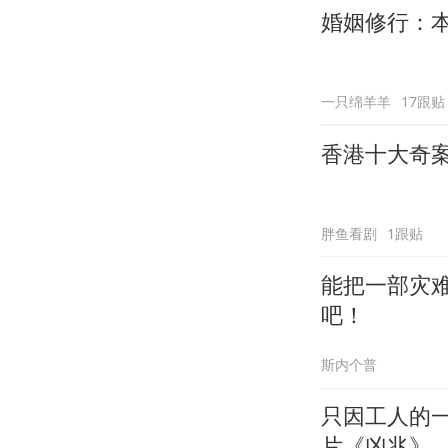
婚姻修行：
一只绵羊羊
17跟贴
香港十大奇
胖鱼看剧
1跟贴
能把一部灾
吧！
斯内个普
只因工人的
片《凶兆》