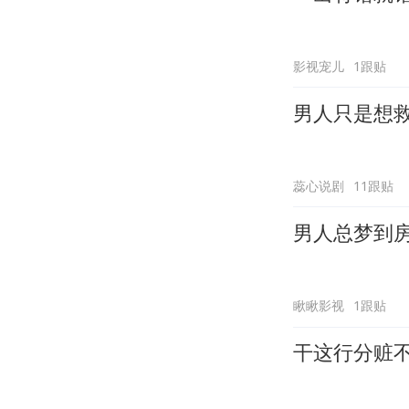
影视宠儿
1跟贴
男人只是想
蕊心说剧
11跟贴
男人总梦到
瞅瞅影视
1跟贴
干这行分赃