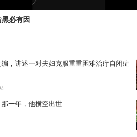
超颖电子拟投资20.86亿建设新项目
山东一元代青花杯离奇失踪
贪黑必有因
国防部：中国军队坚决反制任何闹海挑衅图谋
宇树科技中一签需缴款7.54万元
两名乘客在飞机上因调节座椅起冲突
山东潍坊发布大风黄色预警
改编，讲述一对夫妇克服重重困难治疗自闭症
夯实基础开新局
跟贴
：那一年，他横空出世