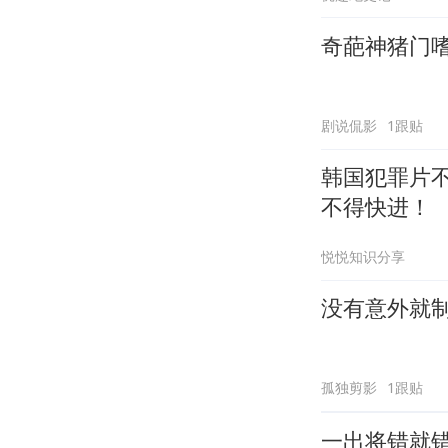
奇葩神猪门
剧说侃影
1跟贴
韩国犯罪片
不得快进！
悦悦知识分享
没有意外就
孤独剪影
1跟贴
一出将错就