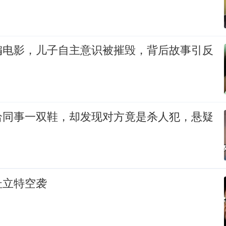
编电影，儿子自主意识被摧毁，背后故事引反
给同事一双鞋，却发现对方竟是杀人犯，悬疑
杜立特空袭