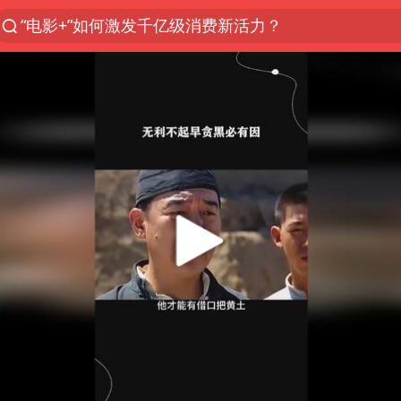
“电影+”如何激发千亿级消费新活力？
福建泉州市委书记张毅恭被查
我国货物贸易进出口超30万亿元
曝韩国足协为外籍裁判员安排色情招待
向鹏0-3不敌张本智和
佛山通报笔试前13被淘汰后5名进体检
“新疆阿勒泰八月能滑雪”不实
广东雷州通报特教老师招聘违规事件
“立秋的第一杯奶茶”又爆单了
陈幸同晋级WTT横滨冠军赛8强
泰国枪击案凶手先杀祖父母后行凶