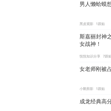
男人懒蛤蟆
黑皮观影
1跟贴
斯嘉丽封神
女战神！
悦悦知识分享
7跟
女老师刚被
小鹅剪影
1跟贴
成龙经典高