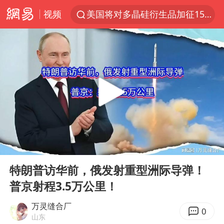
视频
美国将对多晶硅衍生品加征15%关税
四川宜宾市发生5.0级左右地震
改名后的“青海拉面”店
泰国校园枪击案死亡人数升至7人
1岁宝宝碰坏纸巾盒 宝妈被索赔924元
泰高官回应中国人在泰遭歧视：全面调查
女子开一天一夜空调后二氧化碳中毒
00:00
07:17
97岁英国奶奶飞上天再破吉尼斯纪录
Play
Ent
full
“空调24小时开着更省电”不实
特朗普访华前，俄发射重型洲际导弹！
普京射程3.5万公里！
70多岁父亲独自坐车到上海看望女儿
OpenAI为免费用户升级GPT-5.6 Luna
万灵缝合厂
0
山东