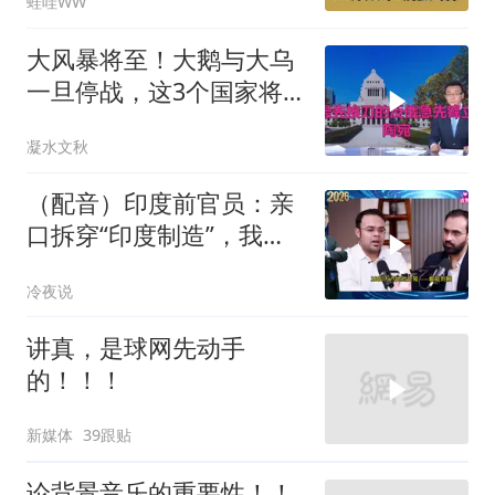
蛙哇WW
冰｜辣晚报20260805
大风暴将至！大鹅与大乌
一旦停战，这3个国家将
直接迎来灭国崩盘
凝水文秋
（配音）印度前官员：亲
口拆穿“印度制造”，我们
只有组装能力，算不上真
冷夜说
正的工业制造
讲真，是球网先动手
的！！！
新媒体
39跟贴
论背景音乐的重要性！！