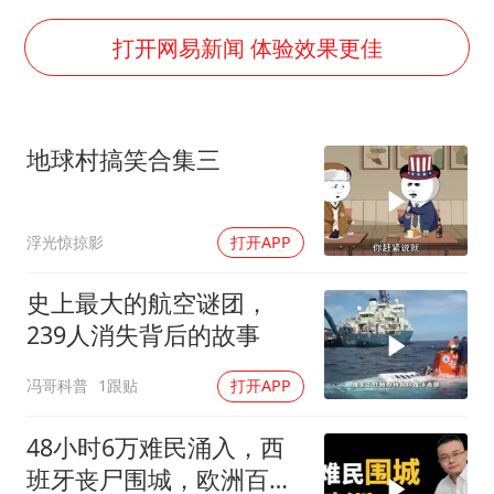
“不建议大家买深色蛋糕”
985博士后被曝在妻子孕期出轨后续
打开网易新闻 体验效果更佳
公司“上四休三”但要降薪1000元
男子杀人后逃进深山21年活得像野人
地球村搞笑合集三
如何把百年大党建设得更加坚强有力？
浮光惊掠影
打开APP
史上最大的航空谜团，
239人消失背后的故事
冯哥科普
1跟贴
打开APP
48小时6万难民涌入，西
班牙丧尸围城，欧洲百年