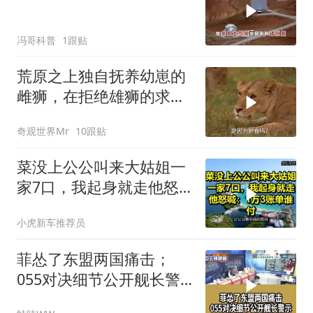
冯哥科普
1跟贴
荒原之上独自抚养幼崽的
雌狮，在拒绝雄狮的求偶
时，竟然被用饥饿来报复
奇观世界Mr
10跟贴
菜没上公公叫来大姑姐一
家7口，我起身就走他怒
喊：1万3账单谁付
小虎新车推荐员
菲怂了东盟两国痛击；
055对决细节公开舰长警
示｜帅化民.孙大千.谢寒