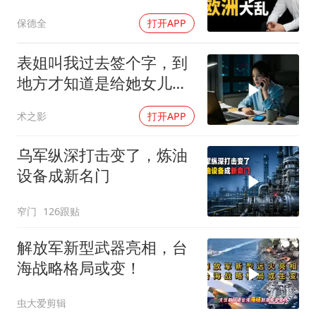
霸权终极反噬！
保德全
打开APP
表姐叫我过去签个字，到
地方才知道是给她女儿婚
房做无限连带担保
术之影
打开APP
乌军纵深打击变了，炼油
设备成新名门
窄门
126跟贴
解放军新型武器亮相，台
海战略格局或变！
虫大爱剪辑