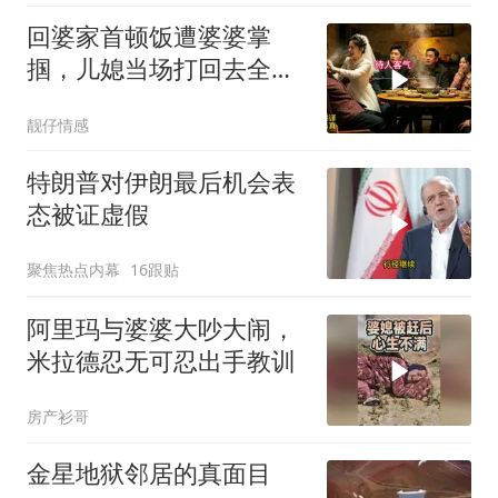
回婆家首顿饭遭婆婆掌
掴，儿媳当场打回去全家
惊呆
靓仔情感
特朗普对伊朗最后机会表
态被证虚假
聚焦热点内幕
16跟贴
阿里玛与婆婆大吵大闹，
米拉德忍无可忍出手教训
房产衫哥
金星地狱邻居的真面目