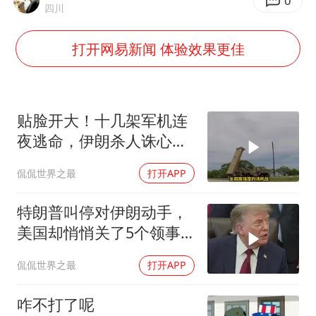
视频丨中国东方电气集团原党组副书记、董事宋致远被查
0
四川
直击东北超：哈尔滨vs通辽
打开网易新闻 体验效果更佳
香港宏福苑火灾或由烟头引起
白海豚将正面袭击贯穿浙江
酒店回应车内过夜被收150元
贴脸开大！十几架军机连
36岁男演员成景区NPC后人气爆棚
夜逃命，伊朗杀人诛心，
老底被当地人掀翻
几元成本的AI广告导致千万市值蒸发
侃侃世界之最
打开APP
人民的健康、体质、幸福一脉相承
特朗普叫停对伊朗动手，
美国却悄悄关了5个领事
馆，这才是真问题
侃侃世界之最
打开APP
咋不打了呢