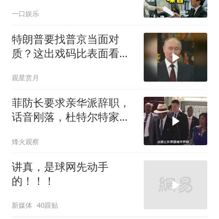
喊我结账，我笑了
一口娱乐
特朗普要找普京当面对
质？这出戏码比表面看起
来复杂得多
观星赏月
菲防长要求亲华派辞职，
话音刚落，杜特尔特家族
就给他当头一棒
烽火观察
讲真，是球网先动手
的！！！
新媒体
40跟贴