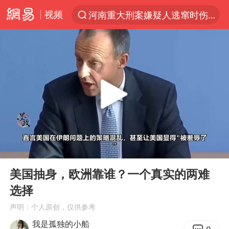
视频
河南重大刑案嫌疑人逃窜时伤害多人
光影经济撬动暑期消费新蓝海
浙江上海等地有大雨或暴雨
马克·艾伦退出斯诺克中国公开赛
西湖突现狂风暴雨 游客瞬间被浇透
隔20米开高仿奶茶店被判赔35万元
金饰克价一夜涨回1300元
00:00
09:15
粉丝穿热巴应援球衣收获拜仁球员签名
Play
Ent
full
新疆景区自驾服务费改为按车收费
美国抽身，欧洲靠谁？一个真实的两难
选择
“不怕六爷挂得多 就怕六爷挂一颗”
声明：个人原创，仅供参考
多家A股公司收到美国关税退款
我是孤独的小船