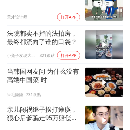
天才设计师
打开APP
法院都卖不掉的法拍房，
最终都流向了谁的口袋？
小兔子发现大事情
821跟贴
打开APP
当韩国网友问 为什么没有
高端中国菜 时
呆毛隆隆
731跟贴
亲儿闯祸继子挨打瘫痪，
狠心后爹骗走95万赔偿金
给亲儿买房娶媳妇