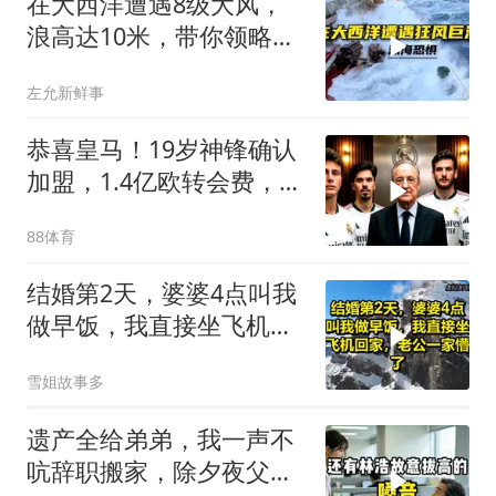
在大西洋遭遇8级大风，
浪高达10米，带你领略最
真实的狂风巨浪！
左允新鲜事
恭喜皇马！19岁神锋确认
加盟，1.4亿欧转会费，维
尼修斯留队
88体育
结婚第2天，婆婆4点叫我
做早饭，我直接坐飞机回
家，老公一家懵了！
雪姐故事多
遗产全给弟弟，我一声不
吭辞职搬家，除夕夜父亲