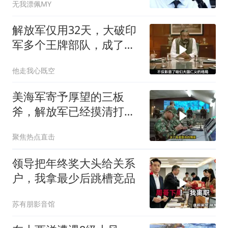
无我漂佩MY
解放军仅用32天，大破印
军多个王牌部队，成了印
度59年的噩梦
他走我心既空
美海军寄予厚望的三板
斧，解放军已经摸清打
法，海空一体联手接下
聚焦热点直击
领导把年终奖大头给关系
户，我拿最少后跳槽竞品
苏有朋影音馆