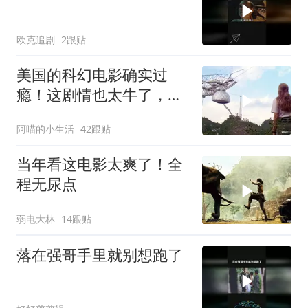
欧克追剧
2跟贴
美国的科幻电影确实过
瘾！这剧情也太牛了，连
看五遍巨震撼！
阿喵的小生活
42跟贴
当年看这电影太爽了！全
程无尿点
弱电大林
14跟贴
落在强哥手里就别想跑了