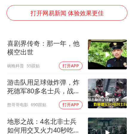
猫咪过火把节被抹成黑猫
BLG经理辟谣Bin离队
打开网易新闻 体验效果更佳
以军士兵把枪口对准中国记者
云南一男子胃中取出180颗铁钉
喜剧界传奇：那一年，他
曹颖儿子首次演长剧
横空出世
“开学三件套”全线暴涨
碗晚科普
55跟贴
打开APP
总书记点赞的非遗苗绣焕发新生机
游击队用足球做炸弹，炸
死德军80多名士兵，战争
片
憨哥哥电影
690跟贴
打开APP
地形之战：4名北非士兵
如何用交叉火力40秒吃掉