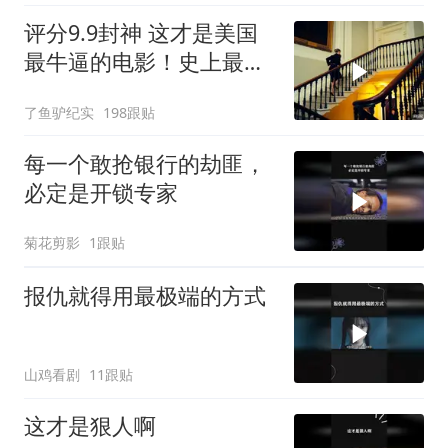
评分9.9封神 这才是美国
最牛逼的电影！史上最高
智商的天才律师！
了鱼驴纪实
198跟贴
每一个敢抢银行的劫匪，
必定是开锁专家
菊花剪影
1跟贴
报仇就得用最极端的方式
山鸡看剧
11跟贴
这才是狠人啊