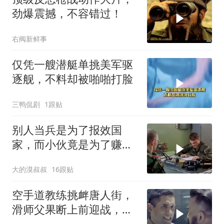
劲爆震撼，不容错过！
右阀新鲜事
仅凭一艘潜艇单挑美军驱
逐舰，不料却被啪啪打脸
三鸭侃剧
1跟贴
别人当兵是为了报效国
家，而小伙竟是为了赚
钱！
大的漠叔叔
16跟贴
空手道教练挑衅唐人街，
滑师父果断上前迎战，一
场恶战即将爆发