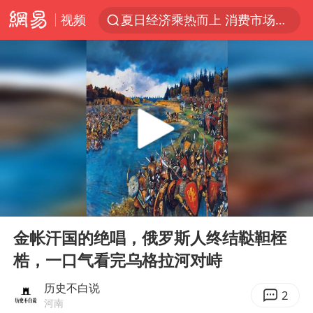
视频
夏日经济乘热而上 消费市场向新而行
于东来回应胖东来近25年老店年底关闭
见到女儿瞬间父亲眼里有了光
刘嘉玲晒与周星驰合照
香港刷新1884年以来最高气温纪录
独闯南太行的失联女生最后轨迹已确认
央视新主播李秋莹母校发文祝贺
00:00
06:33
上门女婿出轨女邻居多年被判重婚罪
Play
Ent
full
国足U17与阿森纳决赛取消 并列冠军
金帐汗国的绝唱，俄罗斯人终结鞑靼桎
梏，一口气看完乌格拉河对峙
上海全力守护市民“菜篮子”
暑期研学游升温 在旅途中增长知识
历史不白说
2
河南