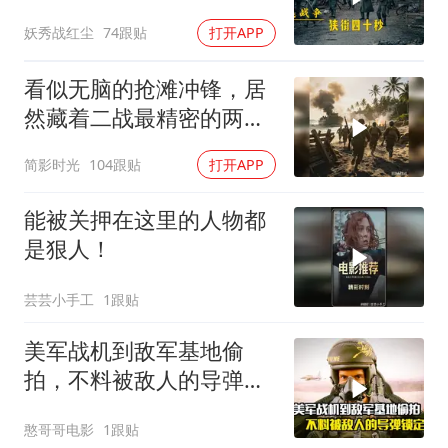
16名德军？
妖秀战红尘
74跟贴
打开APP
看似无脑的抢滩冲锋，居
然藏着二战最精密的两栖
登陆作战体系
简影时光
104跟贴
打开APP
能被关押在这里的人物都
是狠人！
芸芸小手工
1跟贴
美军战机到敌军基地偷
拍，不料被敌人的导弹锁
定，战争片
憨哥哥电影
1跟贴