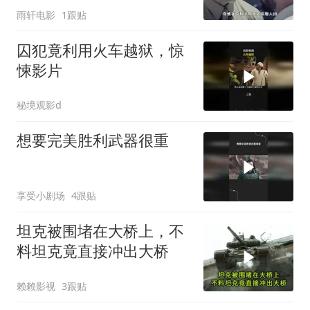
雨轩电影
1跟贴
囚犯竟利用火车越狱，惊
悚影片
秘境观影d
想要完美胜利武器很重
享受小剧场
4跟贴
坦克被围堵在大桥上，不
料坦克竟直接冲出大桥
赖赖影视
3跟贴