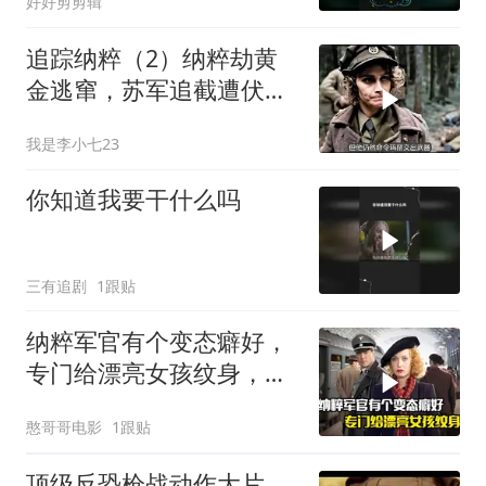
好好剪剪辑
追踪纳粹（2）纳粹劫黄
金逃窜，苏军追截遭伏击
险象环生
我是李小七23
你知道我要干什么吗
三有追剧
1跟贴
纳粹军官有个变态癖好，
专门给漂亮女孩纹身，战
争片
憨哥哥电影
1跟贴
顶级反恐枪战动作大片，