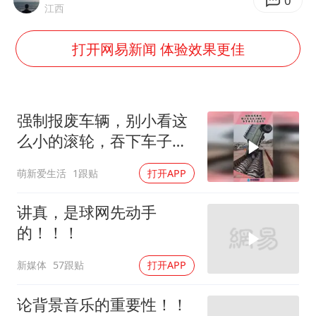
2025年小学教师减少13.19万
0
江西
王艺迪无缘横滨赛决赛
打开网易新闻 体验效果更佳
泰国：高度重视中国游客旅游体验
于东来直播和胖东来核心团队开会
上海大部迎大暴雨
强制报废车辆，别小看这
《龙餐馆》 冲奖
么小的滚轮，吞下车子不
在话下！
蒯曼挺进WTT横滨冠军赛女单四强
萌新爱生活
1跟贴
打开APP
构建更高水平的全民健身公共服务体系
讲真，是球网先动手
的！！！
新媒体
57跟贴
打开APP
论背景音乐的重要性！！