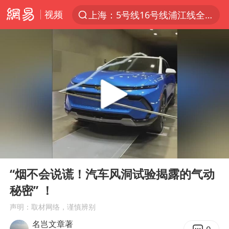
视频
上海：5号线16号线浦江线全线停运
上半年我国经营主体结构持续优化
上海有出现龙卷潜势
上海全域长途客运班次全部停运
今日15时起福州地铁高架区段停运
白海豚逼近浙闽沿海
1枚就能让航母瘫痪 轰-6J实力有多强
00:00
00:34
王艺迪2-4不敌张本美和止步4强
Play
Ent
full
国足U17与阿森纳决赛取消 并列冠军
“烟不会说谎！汽车风洞试验揭露的气动
秘密” ！
上门女婿出轨女邻居多年被判重婚罪
声明：取材网络，谨慎辨别
王传君 《披荆斩棘》
名岂文章著