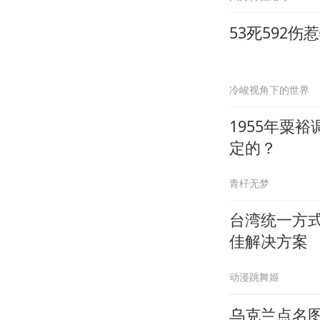
53死592
冷峻视角下的世界
1955年粟
定的？
青杍无梦
台湾统一方
佳解决方案
动漫跳舞姬
乌克兰点名