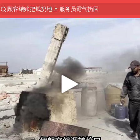
顾客结账把钱扔地上 服务员霸气扔回
探寻“技能+”促就业创业新路
美国退回1000亿美元关税
山东财大教授刘海明逝世 终年38岁
李亚鹏向地铁吐血女孩捐99999元
台风白海豚或在华东沿海登陆
弹药库存告急 美军补货难
如何把百年大党建设得更加坚强有力
香港殿堂级填词人黎彼得因病离世 终年76岁
FIFA官方支持因凡蒂诺
41岁女子为鼓励女儿考上985研究生