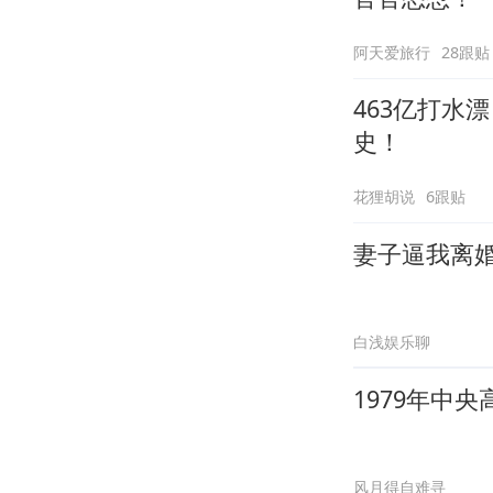
阿天爱旅行
28跟贴
463亿打水
史！
花狸胡说
6跟贴
妻子逼我离
白浅娱乐聊
1979年中
风月得自难寻