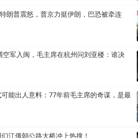
伤惹特朗普震怒，普京力挺伊朗，巴恐被牵连
裕调空军入闽，毛主席在杭州问刘亚楼：谁决
式可能出人意料：77年前毛主席的奇谋，是最
图们江俄朝公路大桥冲上热搜！