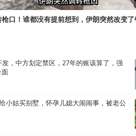
沙特否认与胡塞武装举行会谈
乘客脱鞋散发异味 司机提醒反被怼
转枪口！谁都没有提前想到，伊朗突然改变了
日本籍女网红在韩直播时自杀身亡
恩比德变瘦引热议
多专业取消艺考 文化工作者要有文化
汕头市政府被约谈
齐发，中方划定禁区，27年的账该算了，强
南太行山失联女孩最后信号不在山林
台面
总书记关心百姓身边这些民生大事
万给小姑买别墅，怀孕儿媳大闹闹事，被老公