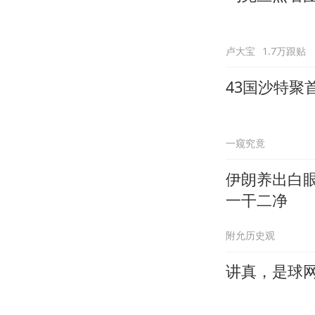
卢大宝
1.7万跟贴
43国沙特聚
一窥究竟
伊朗养出白
一干二净
附允历史观
讲真，是球