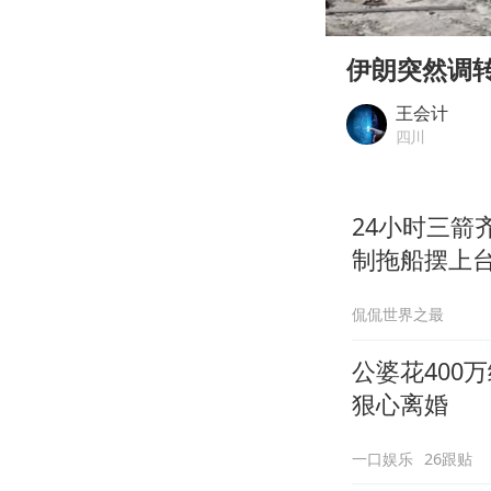
00:00
Play
伊朗突然调
王会计
四川
24小时三箭
制拖船摆上
侃侃世界之最
公婆花400
狠心离婚
一口娱乐
26跟贴