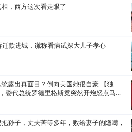
真相，西方这次看走眼了
拆迁款进城，谎称看病试探大儿子孝心
总统露出真面目？倒向美国她很自豪 【独
号，委代总统罗德里格斯竟突然开炮怒点马杜
杜罗的外交政策简直
记抱孙子，丈夫苦等多年，败给妻子的隐瞒，