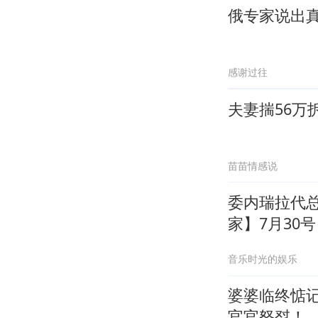
俄专家说出
感谢过往
夫妻揣56万
苗苗情感说
委内瑞拉代
家】7月30
罗，扬言马
音乐时光的娱乐
婆婆临终惦
官官怒怼！