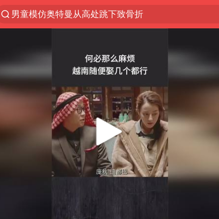
男童模仿奥特曼从高处跳下致骨折
峰哥 汪海林
河南潜逃10日重大刑案嫌疑人落网
西湖突现狂风暴雨 游客瞬间被浇透
金饰克价一夜涨回1300元
视频丨中国东方电气集团原党组副书记、董事宋致远
梁家辉：到内地拍戏不是北上是回归
白海豚将正面袭击贯穿浙江
酒店回应车内过夜被收150元
牛津大学一纸声明甩不了锅
香港宏福苑火灾或由烟头引起