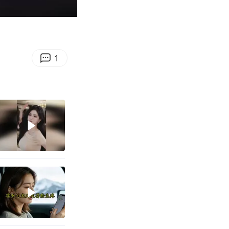
00:33
Enter
fullscreen
1