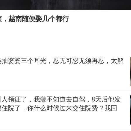
浙江台州《告全体市民书》
西贝创始人贾国龙押注鲜羊赛道
烦，越南随便娶几个都行
“不怕六爷挂得多 就怕六爷挂一颗”
董璇小酒窝朵朵为佟丽娅庆生
36岁男演员成景区NPC后人气爆棚
人民的健康、体质、幸福一脉相承
连抽婆婆三个耳光，忍无可忍无须再忍，太解
别人领证了，我装不知道去自驾，8天后他发
妈住院了，你什么时候过来交住院费？我回