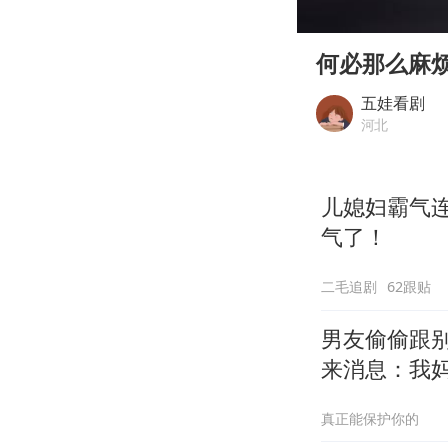
00:00
Play
何必那么麻
五娃看剧
河北
儿媳妇霸气
气了！
二毛追剧
62跟贴
男友偷偷跟
来消息：我
真正能保护你的