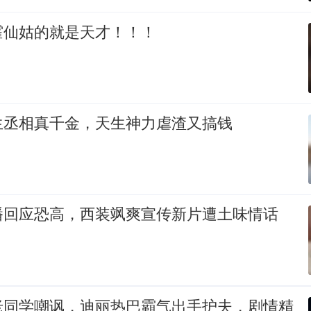
霍仙姑的就是天才！！！
生丞相真千金，天生神力虐渣又搞钱
播回应恐高，西装飒爽宣传新片遭土味情话
老同学嘲讽，迪丽热巴霸气出手护夫，剧情精