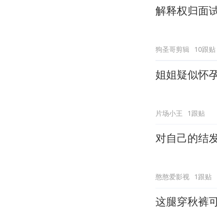
解释权归面
狗圣哥剪辑
10跟贴
姐姐疑似怀
片场小王
1跟贴
对自己的结
憨憨爱影视
1跟贴
这腿穿秋裤