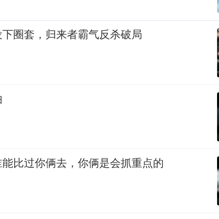
设下圈套，归来者霸气反杀破局
怕
谁能比过你俩去，你俩是会抓重点的