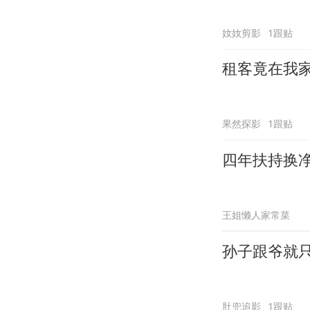
奻奻剪影
1跟贴
租客竟在我
果然探影
1跟贴
四年扶持换
王姐懒人家常菜
孙子跟爷就
肚兜追影
1跟贴