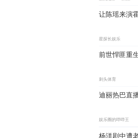
让陈瑶来演
星探长娱乐
前世悍匪重
刺头体育
迪丽热巴直
娱乐圈的哔哔王
杨洋剧中遭