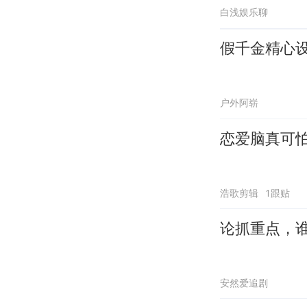
白浅娱乐聊
假千金精心
户外阿崭
恋爱脑真可
浩歌剪辑
1跟贴
论抓重点，
安然爱追剧