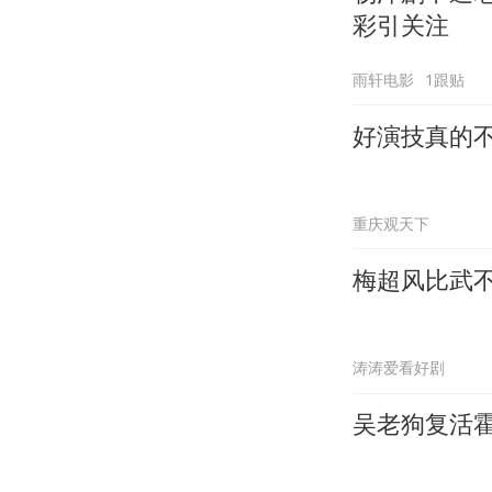
彩引关注
雨轩电影
1跟贴
重庆观天下
梅超风比武
涛涛爱看好剧
吴老狗复活