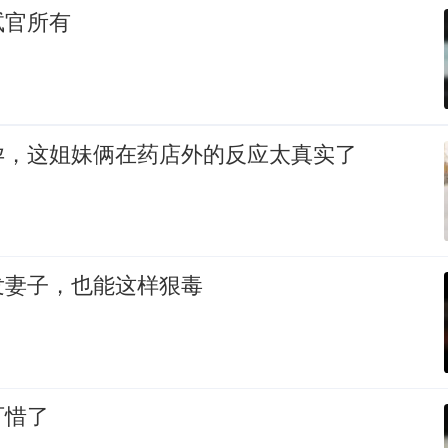
试官所有
孕，这姐妹俩在药店外的反应太真实了
发妻子，也能这样狠毒
可惜了