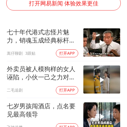
女主硬加吻戏短剧已下架
打开网易新闻 体验效果更佳
浙江台州《告全体市民书》
浙江一9岁男孩被海浪卷走仍在搜救中
七十年代港式志怪片魅
郑丽文：台湾从来没有“独立”过
力，销魂玉成经典标杆，
人民的健康、体质、幸福一脉相承
精彩内容不容错过
嵩仔聊剧
3跟贴
打开APP
外卖员被人模狗样的女人
诬陷，小伙一己之力对抗
资本！
二毛追剧
打开APP
七岁男孩闯酒店，点名要
见最高领导