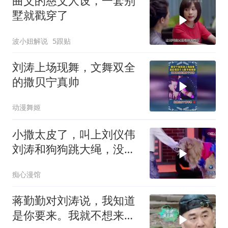
曲父的慈父人设，一套别
墅就戳穿了
波小妞解说
5跟贴
刘涛上场现舞，文舞双全
的撒贝宁真帅
动漫舞姬
小撒太皮了，叫上刘仪伟
刘涛和狗狗跳大绳，没想
到涛姐直接：再
痴心漫馆
蒋勤勤对刘涛说，我知道
是你要来。我就不想来