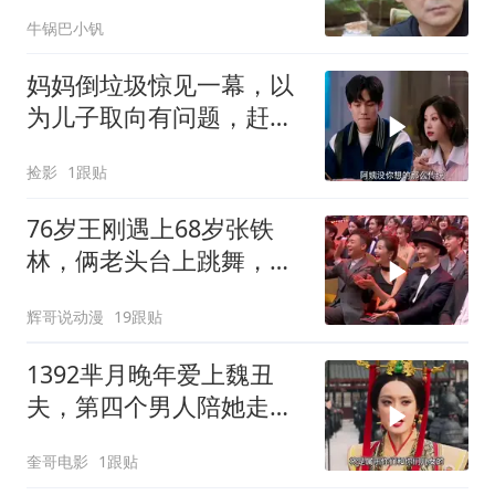
了，听她说是因为什么
牛锅巴小钒
妈妈倒垃圾惊见一幕，以
为儿子取向有问题，赶忙
撮合儿子女友
捡影
1跟贴
76岁王刚遇上68岁张铁
林，俩老头台上跳舞，笑
疯刘涛
辉哥说动漫
19跟贴
1392芈月晚年爱上魏丑
夫，第四个男人陪她走完
一生，芈月传迎来大结
奎哥电影
1跟贴
局！