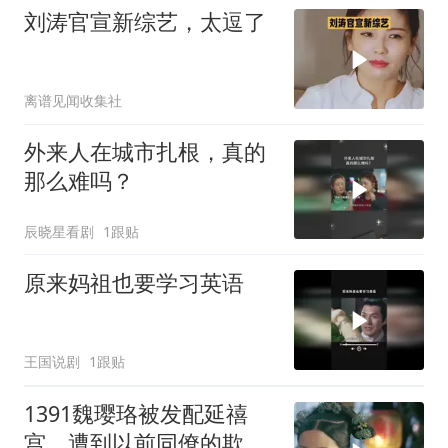
刘涛官宣新综艺，太逗了
离谱见闻收集社
外来人在城市扎根，真的
那么难吗？
辰晓星看剧
1跟贴
原来妈祖也要学习英语
王国说剧
1跟贴
1391魏璎珞被发配延禧
宫，遭到以前同僚的欺