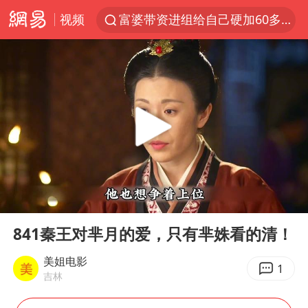
视频
富婆带资进组给自己硬加60多场吻戏
金饰克价一夜涨回1300元
峰哥实名举报汪海林偷税漏税
名创优品一次性内裤 颜面尽失
白海豚将正面袭击贯穿浙江
视频丨中国东方电气集团原党组副书记、董事宋致远被查
梁家辉：到内地拍戏不是北上是回归
00:00
02:49
牛津大学一纸声明甩不了锅
Play
Ent
full
台风白海豚实时路径
841秦王对芈月的爱，只有芈姝看的清！
包文婧：二胎很难一碗水端平
美姐电影
1
吉林
香港宏福苑火灾或由烟头引起