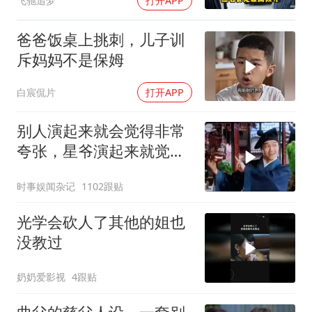
飞驰追梦
打开APP
爸爸饭桌上挑刺，儿子训
斥妈妈不是保姆
白宸侃片
打开APP
别人演起来就会觉得非常
夸张，星爷演起来就觉得
特别自然
时事娱闻杂记
1102跟贴
光学会砍人了其他的姐也
没教过
奶奶爱影视
4跟贴