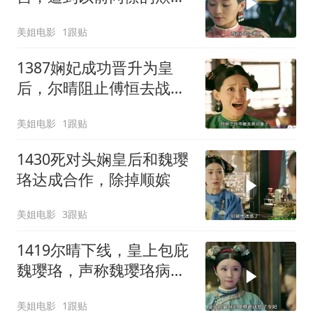
压，且看魏璎珞如何反转
美姐电影
1跟贴
剧情
1387娴妃成功晋升为皇
后，尔晴阻止傅恒去战
场，两人彻底撕破脸
美姐电影
1跟贴
1430死对头娴皇后和魏璎
珞达成合作，除掉顺嫔
美姐电影
3跟贴
1419尔晴下线，皇上包庇
魏璎珞，声称魏璎珞病
了，病的还不轻
美姐电影
1跟贴