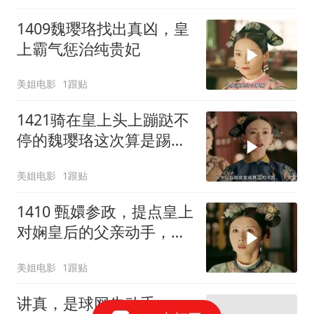
1409魏璎珞找出真凶，皇
上霸气惩治纯贵妃
美姐电影
1跟贴
1421骑在皇上头上蹦跶不
停的魏璎珞这次算是踢到
了铁板
美姐电影
1跟贴
1410 甄嬛参政，提点皇上
对娴皇后的父亲动手，且
看娴皇后如何反击
美姐电影
1跟贴
讲真，是球网先动手