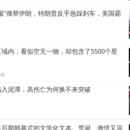
报”俄帮伊朗，特朗普反手急踩刹车，美国霸
域内，看似空无一物，却包含了5500个星
跟贴
陷入泥潭，高伤亡为何换不来突破
是后期韩寒式的文学化文本。荒诞、激愤又温