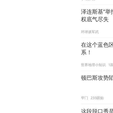
泽连斯基“举
权底气尽失
环球谈军武
在这个蓝色区
系！
世界地理小知识
1
顿巴斯攻势
窄门
233跟贴
这段脱口秀