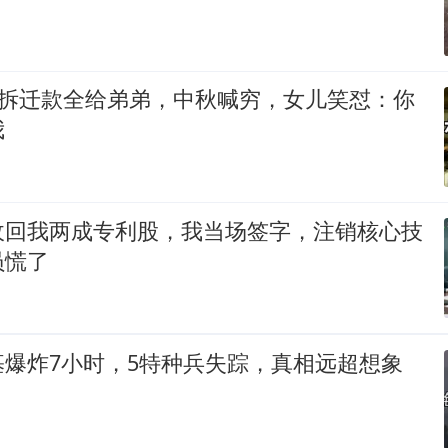
万拆迁款全给弟弟，中秋喊穷，女儿笑怼：你
我
收回我两成专利股，我当场签字，注销核心技
员慌了
基爆炸7小时，5特种兵失踪，真相远超想象