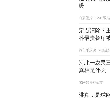
暖
白宸侃片
1201跟贴
定点清除？
科最贵餐厅
汽车乐乐说
26跟贴
河北一农民
真相是什么
老家的诗和远方
讲真，是球