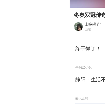
00:00
Play
冬奥双冠传
山晚望晴r
山东
终于懂了！
牛锅巴小钒
静阳：生活
碧天蓝钻