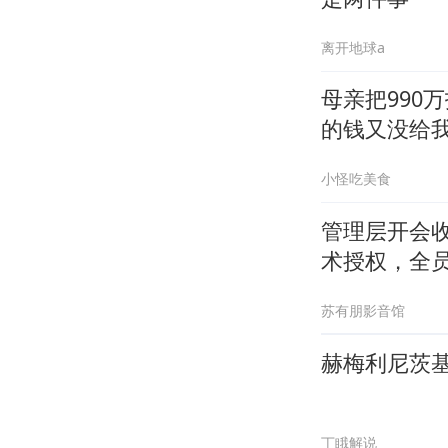
离开地球a
母亲把990
的钱又没给
小怪吃美食
管理层开会
术授权，全
苏有朋影音馆
赫梅利尼茨
丁睋解说