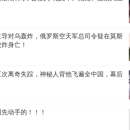
主导对乌轰炸，俄罗斯空天军总司令疑在莫斯
被炸身亡！
三次离奇失踪，神秘人背他飞遍全中国，幕后
网先动手的！！！