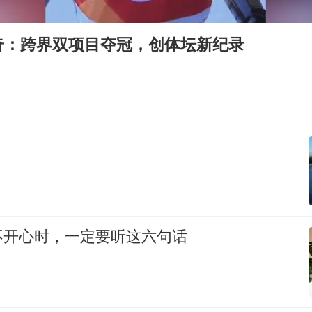
80后女柜员逆袭成4200亿银行副行长
女子利用漏洞0元薅走3000多件家电
奇：跨界双项目夺冠，创体坛新纪录
宇树科技 打新
今年已有4位周星驰电影配角去世
房主任回应争议
把党建设得更加坚强有力
41岁女子为鼓励女儿考上985研究生
奋进开新局 实干挑大梁
不开心时，一定要听这六句话