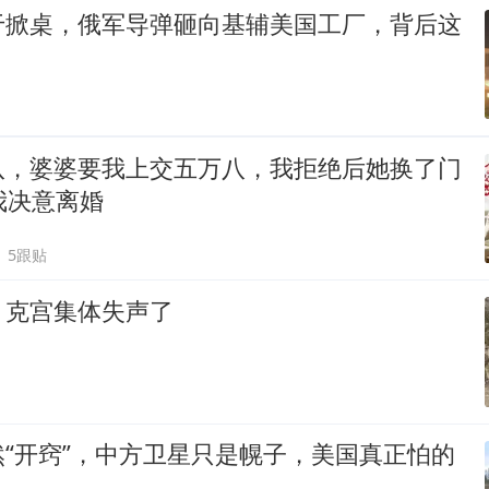
于掀桌，俄军导弹砸向基辅美国工厂，背后这
八，婆婆要我上交五万八，我拒绝后她换了门
我决意离婚
5跟贴
，克宫集体失声了
“开窍”，中方卫星只是幌子，美国真正怕的