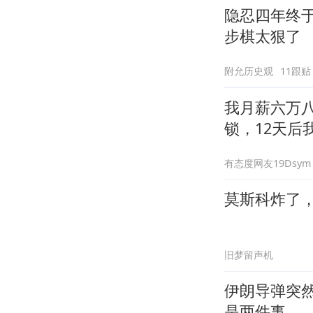
隐忍四年终
步棋太狠了
附允历史观
11跟贴
我月薪六万
锁，12天后
有态度网友19Dsym
莫斯科炸了
旧梦留声机
伊朗导弹突然
是两件事