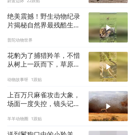
蔚蓝边际
22跟贴
绝美震撼！野生动物纪录
片揭秘自然界最残酷生存
法则
普陀动物世界
花豹为了捕猎羚羊，不惜
从树上一跃而下，草原上
惊心动魄一幕上演
动物故事呀
1跟贴
上百万只麻雀攻击大象，
场面一度失控，镜头记录
惊险瞬间
羊羊动物圈
1跟贴
送到鬣狗口中的小羚羊