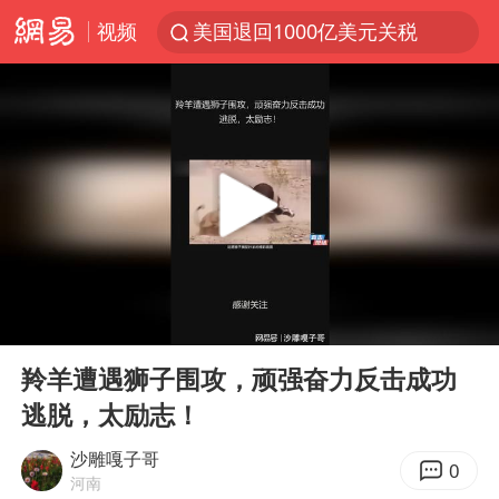
视频
美国退回1000亿美元关税
顾客结账把钱扔地上 服务员霸气扔回
38岁山东财大教授刘海明逝世
李亚鹏向地铁吐血女孩捐99999元
台风白海豚或在华东沿海登陆
香港殿堂级填词人黎彼得因病离世 终年76岁
FIFA官方支持因凡蒂诺
00:00
01:58
41岁女子为鼓励女儿考上985研究生
Play
Ent
full
弹药库存告急 美军补货难
羚羊遭遇狮子围攻，顽强奋力反击成功
逃脱，太励志！
如何把百年大党建设得更加坚强有力
沙特否认与胡塞武装举行会谈
沙雕嘎子哥
0
河南