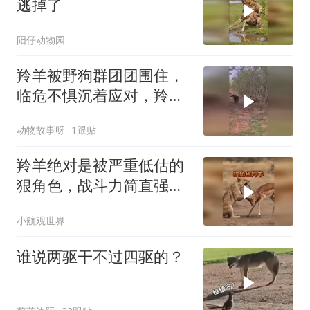
逃掉了
阳仔动物园
羚羊被野狗群团团围住，
临危不惧沉着应对，羚羊
能否突围成功逃脱
动物故事呀
1跟贴
羚羊绝对是被严重低估的
狠角色，战斗力简直强悍
的可怕
小航观世界
谁说两驱干不过四驱的？