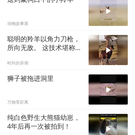
动物故事屋
聪明的羚羊以角力刀枪，
所向无敌。 这技术堪称杂
技团！
时尚的弄潮
狮子被拖进洞里
万物零距离
纯白色野生大熊猫幼崽，
4年后再一次被拍到！