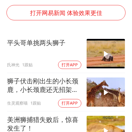
乘客脱鞋散发异味 司机提醒反被怼
日本籍女网红在韩直播时自杀身亡
打开网易新闻 体验效果更佳
多专业取消艺考 文化工作者要有文化
汕头市政府被约谈
平头哥单挑两头狮子
南太行山失联女孩最后信号不在山林
总书记关心百姓身边这些民生大事
氏神光
1跟贴
打开APP
狮子伏击刚出生的小长颈
鹿，小长颈鹿还无招架之
力，太惨了
生灵观察喵
1跟贴
打开APP
美洲狮捕猎失败后，惊喜
发生了！