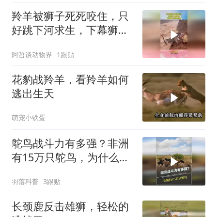
羚羊被狮子死死咬住，只
好跳下河求生，下幕狮子
想跑也晚了
阿哲谈动物界
1跟贴
花豹战羚羊，看羚羊如何
逃出生天
萌宠小铁蛋
鸵鸟战斗力有多强？非洲
有15万只鸵鸟，为什么很
少看到狮子吃？
羽落科普
3跟贴
长颈鹿反击雄狮，轻松的