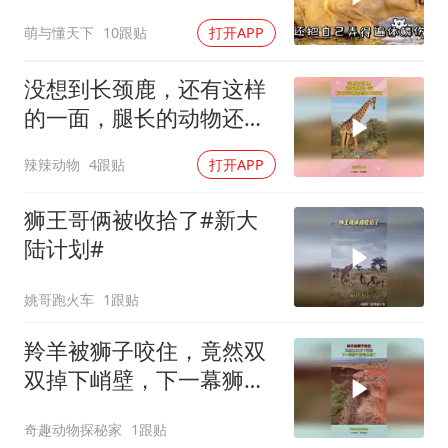
萌与懂天下
10跟贴
打开APP
没想到长颈鹿，还有这样
的一面，腿长的动物还是
很占优势的
辣辣动物
4跟贴
打开APP
狮王哥俩被收拾了#新大
陆计划#
姚哥跑火车
1跟贴
羚羊被狮子咬住，竟然双
双掉下峭壁，下一幕狮子
后悔也晚了
奇趣动物探秘家
1跟贴