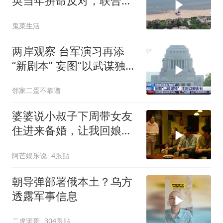
英当年拼命反对，联合国
反而全盘接受？
鬼菜生活
两岸观察 台军演习再添
“新剧本” 妄图“以武谋独”
注定
邻家二蛋不靠谱
婆婆说小叔子下周带女友
住进来备婚，让我回娘家
住2个月，我点头
阿芒娱乐说
4跟贴
朝导弹部署俄本土？乌方
透露军事信息
二虎涛哥
304跟贴