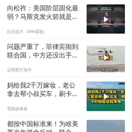
向松祚：美国阶层固化最
弱？马斯克发火箭就是答
案！
白宸侃片
2494跟贴
问题严重了，菲律宾闹到
联合国，中方还没出手，
东盟两国先出手了
记得那片海辛
妈给我2千万嫁妆，老公
拿去帮小叔买车，刷卡时
销售给我来电！
雪姐故事多
都按中国标准来！为啥美