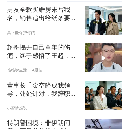
男友全款买婚房未写我
名，销售追出给纸条要电
话
真正能保护你的
超哥揭开自己童年的伤
疤，终于感悟了王超，他
决定接妈妈回来养老
临临唠生活
14跟贴
董事长千金空降成我领
导，处处针对，我辞职
后，3个月公司损失数亿
小蜜情感说
特朗普困境：非伊朗问