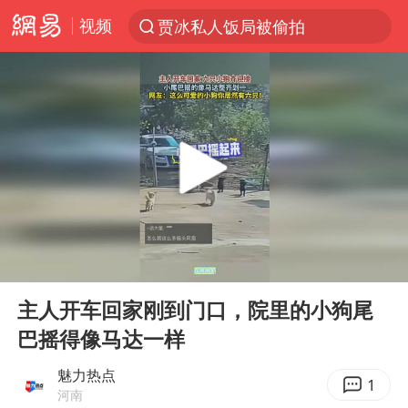
视频
贾冰私人饭局被偷拍
台风“白海豚”登陆 各地各部门全力应对
奥沙利文晋级斯诺克中国公开赛16强
路虎卫士110 HSE限时降价
我国发现稀散金属独立新矿物——乌斯河锗矿
上海鼓励居家办公
部分银行上调存款利率
00:00
00:12
小沈阳加盟《披荆斩棘》
Play
Ent
full
新疆生产建设兵团生态环境局原局长被查
主人开车回家刚到门口，院里的小狗尾
巴摇得像马达一样
朱一龙的鼻子怎么了
大疆错失宇树
魅力热点
1
河南