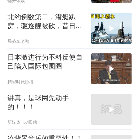
锦升体娱
北约倒数第二，潜艇趴
窝，驱逐舰被砍，昔日的
皇家海军怎么了？
局势车老鸭
日本激进行为不料反使自
己陷入国际包围圈
精彩时代脉搏
讲真，是球网先动手
的！！！
新媒体
57跟贴
论背景音乐的重要性！！