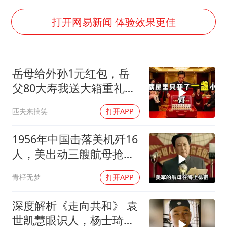
5万小车卖不动 微型代步车集体遇冷
4.2平卫生间补漏注胶花1.55万
打开网易新闻 体验效果更佳
周星驰妈妈现身香港首映礼
上海地铁4条线路全线停运
岳母给外孙1元红包，岳
湖北启动重大气象灾害三级应急响应
父80大寿我送大箱重礼，
费大厨口号更改 不再宣传小炒肉大王
她当场晕倒
匹夫来搞笑
打开APP
56岁刘奕君跟13岁女儿合跳
从科技创新看开局起步的时与势
1956年中国击落美机歼16
人，美出动三艘航母抢尸
体
青杍无梦
打开APP
深度解析《走向共和》 袁
世凯慧眼识人，杨士琦确