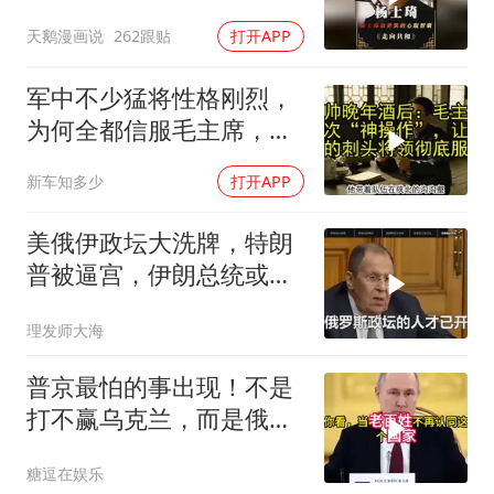
实不一般
天鹅漫画说
262跟贴
打开APP
军中不少猛将性格刚烈，
为何全都信服毛主席，这
份大智慧值得感悟
新车知多少
打开APP
美俄伊政坛大洗牌，特朗
普被逼宫，伊朗总统或下
台，普京有麻烦了
理发师大海
普京最怕的事出现！不是
打不赢乌克兰，而是俄罗
斯越打越像苏联？
糖逗在娱乐