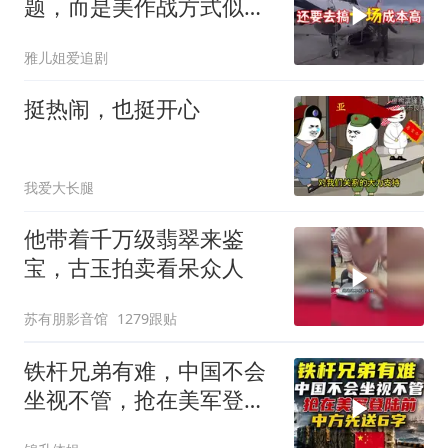
题，而是美作战方式似苏
联
雅儿姐爱追剧
挺热闹，也挺开心
我爱大长腿
他带着千万级翡翠来鉴
宝，古玉拍卖看呆众人
苏有朋影音馆
1279跟贴
铁杆兄弟有难，中国不会
坐视不管，抢在美军登陆
前，中方先送6字