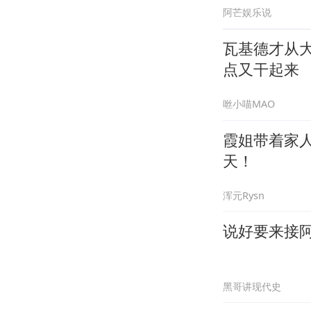
阿芒娱乐说
瓦基德才从
点又干起来
咝小喵MAO
霞姐带着家
天！
浑元Rysn
说好要来接
黑哥讲现代史