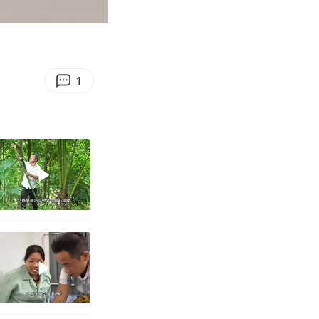
00:14
Enter
fullscreen
1