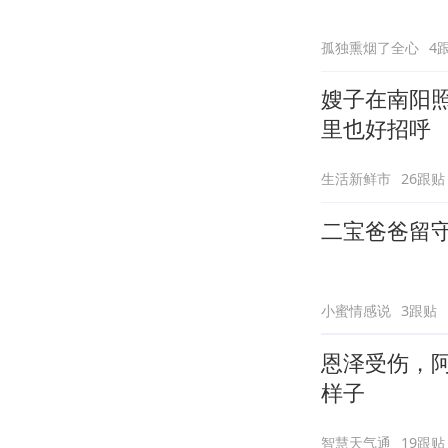
孤独熏烟了全心
4
嫂子在南阳
里也好招呼
生活新鲜市
26跟贴
二宝爸爸留
小蜜情感说
3跟贴
恩泽受伤，
样子
智慧天气通
19跟贴