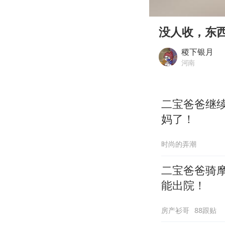
00:00
Play
没人收，东
稷下银月
河南
二宝爸爸继
妈了！
时尚的弄潮
二宝爸爸骑
能出院！
房产衫哥
88跟贴