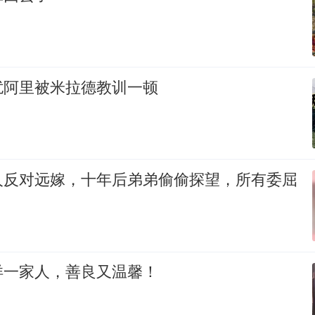
扰阿里被米拉德教训一顿
人反对远嫁，十年后弟弟偷偷探望，所有委屈
洋一家人，善良又温馨！