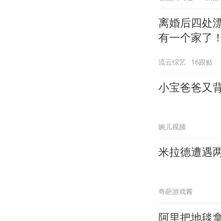
离婚后四处漂
有一个家了
流云综艺
16跟贴
小宝爸爸又
婉儿视频
米拉德遭遇
奇葩游戏酱
阿里把地毯