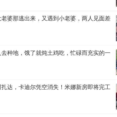
大老婆那逃出来，又遇到小老婆，两人见面差
人去种地，饿了就炖土鸡吃，忙碌而充实的一
阿扎达，卡迪尔凭空消失！米娜新房即将完工