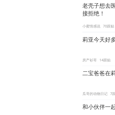
老壳子想去
接拒绝！
小蜜情感说
70跟贴
莉亚今天好
房产衫哥
14跟贴
二宝爸爸在
瓜哥的动物日记
7
和小伙伴一