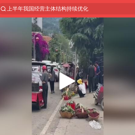
上半年我国经营主体结构持续优化
上海：5号线16号线浦江线全线停运
上海全域长途客运班次全部停运
白海豚将给京津冀带来大暴雨
王传君 《披荆斩棘》
国足U17与阿森纳决赛取消 并列冠军
上海有出现龙卷潜势
王艺迪无缘横滨赛决赛
上门女婿出轨女邻居多年被判重婚罪
以军士兵把枪口对准中国记者
泰男团前成员失踪遗体在湄南河发现