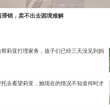
王艺迪2-4不敌张本美和止步4强
2025年小学教师减少13.19万
西滞销，卖不出去困境难解
浙江海域将现5到8米巨浪到狂浪
泰国：高度重视中国游客旅游体验
于东来直播和胖东来核心团队开会
女子离婚后发现男方婚内与第三者育子
续帮莉亚打理家务，孩子们已经三天没见到妈
构建更高水平的全民健身公共服务体系
摩托去看望莉亚，她现在的情况不知道何时才