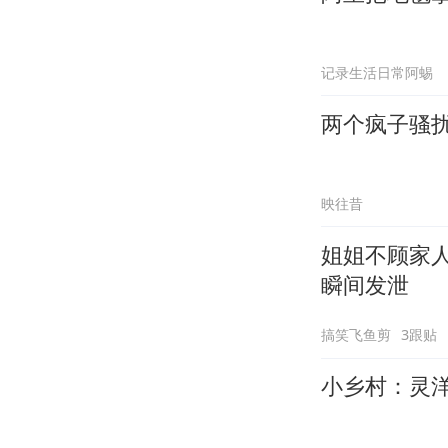
记录生活日常阿蜴
两个疯子骚
映往昔
姐姐不顾家
瞬间发泄
搞笑飞鱼剪
3跟贴
小乡村：灵