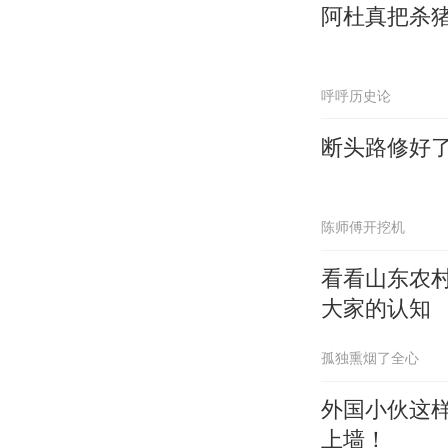
阿杜真把杀
呼呼历史论
断头路修好了
陈师傅开挖机
看看山东农
大家的认知
孤独熏烟了全心
外国小伙这
上墙！