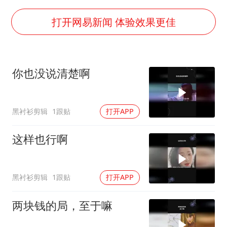
福建省泉州市委书记张毅恭接受纪律审查和监察调查
老人离世案亲属质疑记录仪
打开网易新闻 体验效果更佳
中医教你一招提升气血
我国外贸延续良好增长态势
你也没说清楚啊
欧阳娜娜窦靖童好搭
夯实基础开新局
黑衬衫剪辑
1跟贴
打开APP
这样也行啊
黑衬衫剪辑
1跟贴
打开APP
两块钱的局，至于嘛