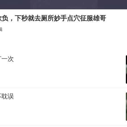
几元成本的AI广告导致千万市值蒸发
酒店回应车内过夜被收150元
欺负，下秒就去厕所妙手点穴征服雄哥
杭州全市有序停课
辑
商场现钱学森巨幅海报 负责人回应
“不怕六爷挂得多 就怕六爷挂一颗”
全民健身事业高质量发展
打一次
乐享全民健身 共筑健康中国
不耽误