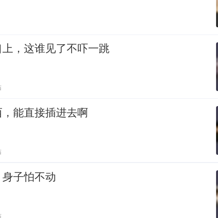
口上，这谁见了不吓一跳
贴
西，能直接插进去啊
贴
，身子怕不动
贴