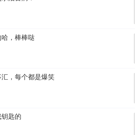
的哈，棒棒哒
事汇，每个都是爆笑
找钥匙的