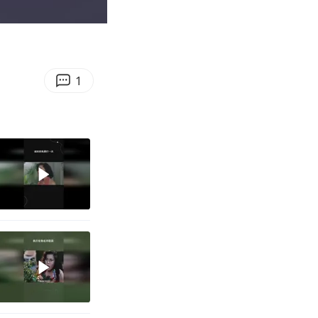
02:51
Enter
fullscreen
1