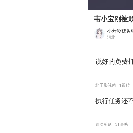
00:00
Play
韦小宝刚被
小芳影视剪
河北
说好的免费
北子影视菌
1跟贴
执行任务还
雨沫剪影
51跟贴