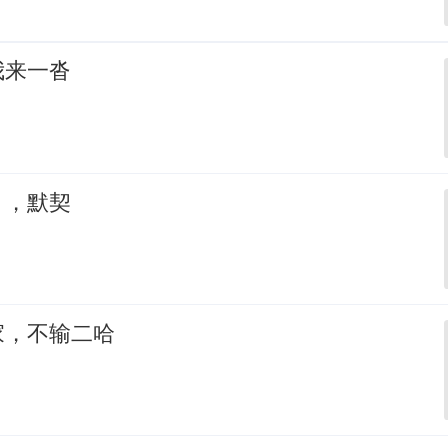
我来一沓
，，默契
家，不输二哈