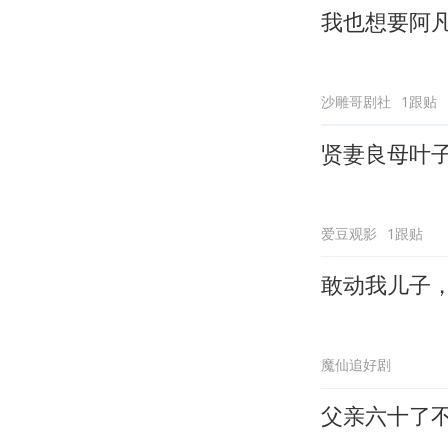
我也想要阿
沙雕哥剧社
1跟贴
贤妻良母叶
爱豆观影
1跟贴
敢动我儿子
魔仙追好剧
父亲六十了