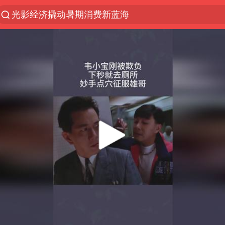
光影经济撬动暑期消费新蓝海
浙江上海等地有大雨或暴雨
新疆优化调整景区内自驾服务费
黄金牛市回来了吗
央视新主播李秋莹孙亚鹏亮相
情侣平潭拍日出坠崖1死1伤
倪萍赵雅芝同框亮相红毯
台当局重金为“台独”织“皇帝新衣”
白海豚将正面袭击贯穿浙江
《欢迎来龙餐馆》口碑
微信又有新功能，你可以“撤回”你的撤回了！