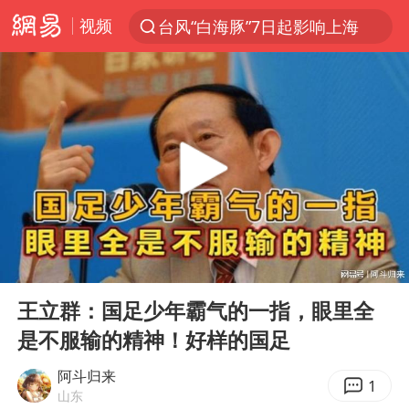
视频
台风“白海豚”7日起影响上海
聚“绿”成势，结构转型活力足
80后女柜员逆袭成4200亿银行副行长
多地要求领导干部带头休假
四川资阳市原市长王善平被判11年
金饰克价大幅跳涨
24小时不关空调 电费会更低吗
00:00
04:45
郑国霖回应去景区上班被保安拦下
Play
Ent
full
浙江舟山21条水上客运航线停航
王立群：国足少年霸气的一指，眼里全
是不服输的精神！好样的国足
空调发明出来竟然不是为了给人降温
今年4位周星驰电影配角去世
阿斗归来
1
山东