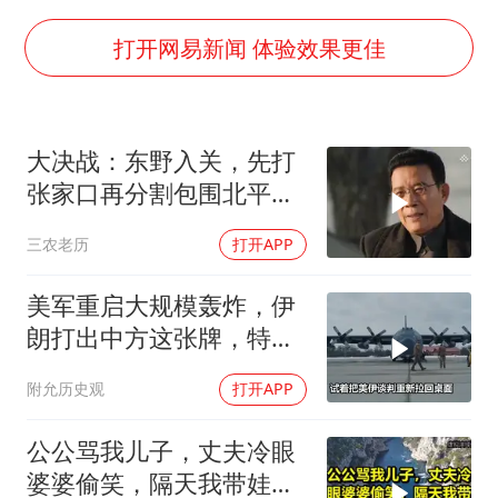
中国五箭齐发反制美国
号召领导带头休假 是大家不想休吗
打开网易新闻 体验效果更佳
律师称“梅姨”若满75岁或不适用死刑
《歌手》歌王之战帮唱嘉宾官宣
大决战：东野入关，先打
“梅姨”准确年龄仍未知
张家口再分割包围北平，
南昌一规划馆现“阴间座椅”字样
让傅作义投诚，，
三农老历
打开APP
上海一酒店房间爬满床虱 住客反被怼
中国经济展现强大韧性和活力
美军重启大规模轰炸，伊
朗打出中方这张牌，特朗
普敢不敢接
附允历史观
打开APP
公公骂我儿子，丈夫冷眼
婆婆偷笑，隔天我带娃改