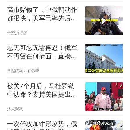
高市赌输了，中俄朝动作
都很快，美军已率先后撤.
局势变成3对1
奇迹游行者
忍无可忍无需再忍！俄军
不再留任何情面，直接炸
平基辅美国军工厂
早起的鸟儿有饭吃
被关7个月后，马杜罗狱
中认命？支持美国提出的
主张，委风向已变
烽火观察
一次佯攻加钳形攻势，俄