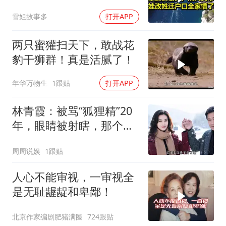
姓迁户口全家懵了！
雪姐故事多
打开APP
两只蜜獾扫天下，敢战花
豹干狮群！真是活腻了！
年华万物生
1跟贴
打开APP
林青霞：被骂“狐狸精”20
年，眼睛被射瞎，那个男
人只问了一句“谁来出机票
周周说娱
1跟贴
钱？”
人心不能审视，一审视全
是无耻龌龊和卑鄙！
北京作家编剧肥猪满圈
724跟贴