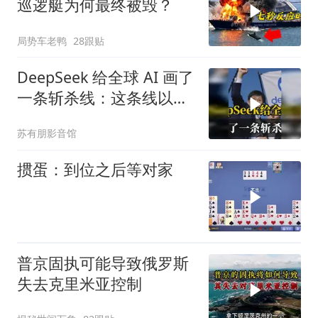
巡逻艇为何最终被毁？
局势车老鸭
28跟贴
DeepSeek 给全球 AI 画了
一条斩杀线：这条线以下
的，趁早都别干了！
苏有朋影音馆
掼蛋：到位之后等对家
普京固执可能导致俄罗斯
失去克里米亚控制