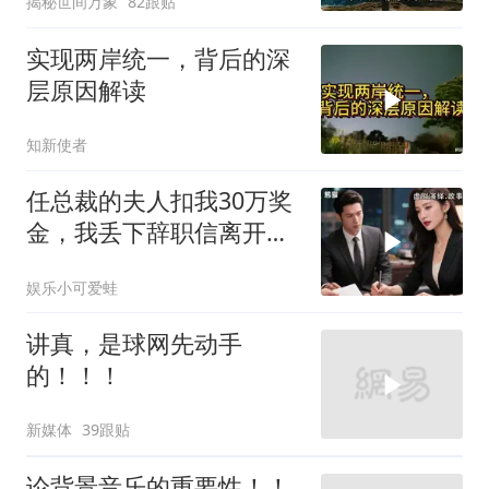
揭秘世间万象
82跟贴
实现两岸统一，背后的深
层原因解读
知新使者
任总裁的夫人扣我30万奖
金，我丢下辞职信离开，
当晚她慌忙问：甲方只和
娱乐小可爱蛙
你签约
讲真，是球网先动手
的！！！
新媒体
39跟贴
论背景音乐的重要性！！