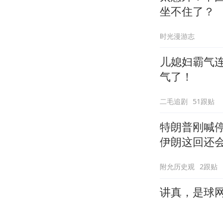
坐不住了？
时光漫游志
儿媳妇霸气
气了！
二毛追剧
51跟贴
特朗普刚喊停
伊朗这回还
附允历史观
2跟贴
讲真，是球