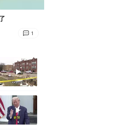
00:11
Enter
fullscreen
了
1