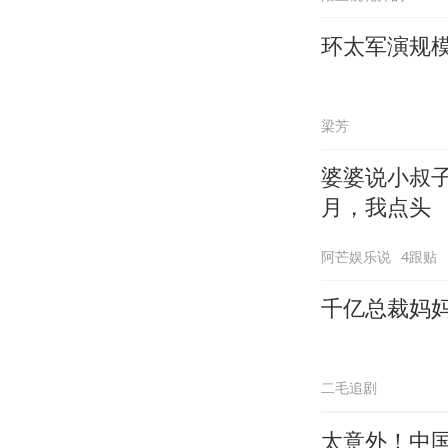
环太军演规
梁芳
婆婆说小叔
月，我点头
阿芒娱乐说
4跟贴
千亿总裁妈
二毛追剧
太意外！中