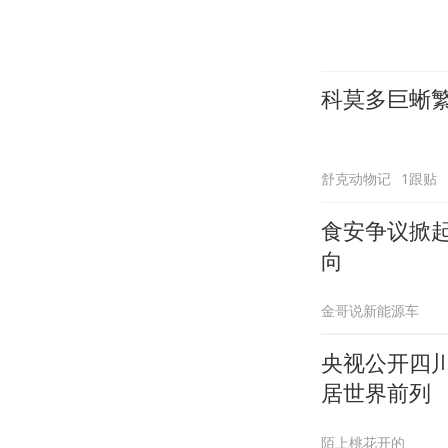
科莫多巨蜥
舒克动物记
1跟贴
食安争议掀
向
金哥说新能源车
央视公开四
居世界前列
陌上桃花开的