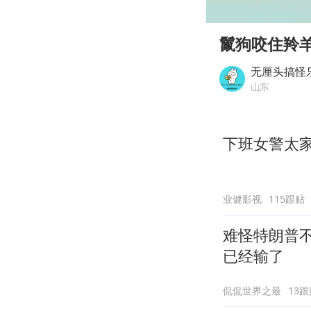
00:00
Play
鬣狗咬住羚
无厘头搞怪
山东
下班女警太
业健影视
115跟贴
难怪特朗普
已经输了
侃侃世界之最
13跟