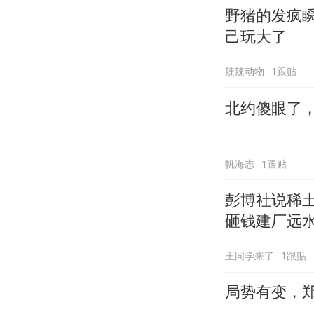
野猪的发疯
己玩大了
辣辣动物
1跟贴
北约傻眼了
帆海志
1跟贴
彭博社说稀
砸钱建厂远
王同学来了
1跟贴
局势有变，