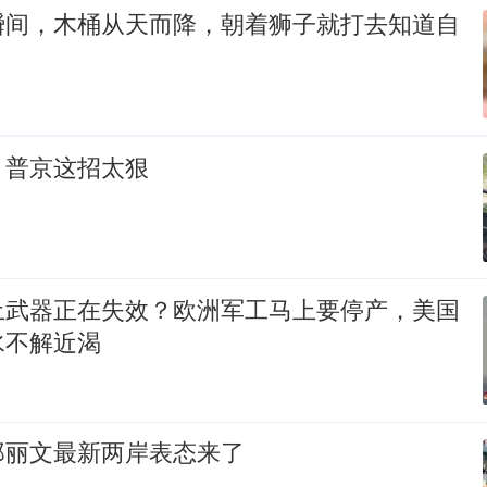
瞬间，木桶从天而降，朝着狮子就打去知道自
，普京这招太狠
土武器正在失效？欧洲军工马上要停产，美国
水不解近渴
郑丽文最新两岸表态来了