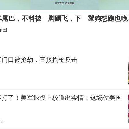
段绚竞因公牺牲 年仅44岁
日本广岛民众举行游行反对政府行径
羊尾巴，不料被一脚踢飞，下一鬣狗想跑也晚
实探山东最热的“中国蔬菜之乡”
乐园
女子开一天一夜空调后二氧化碳中毒
中方：应维护南苏丹国家稳定
船舶避风项目停工 多地全力防台风
家门口被抢劫，直接掏枪反击
服务实体经济 财政金融打出组合拳
奋进开新局 实干挑大梁
不打了！美军退役上校道出实情：这场仗美国
贴