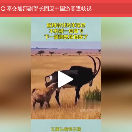
泰交通部副部长回应中国游客遭歧视
夜幕落下 运动上场
台风白海豚体型变大近似13个浙江面积
以军空袭黎南部真主党
1岁宝宝碰坏纸巾盒 宝妈被索赔924元
Meta被判支付5.67亿美元
台风白海豚逼近 暴雨大暴雨来袭
“空调24小时开着更省电”不实
公司“上四休三”但要降薪1000元
47岁妈妈突然产女 26岁女儿：很震惊
OpenAI为免费用户升级GPT-5.6 Luna