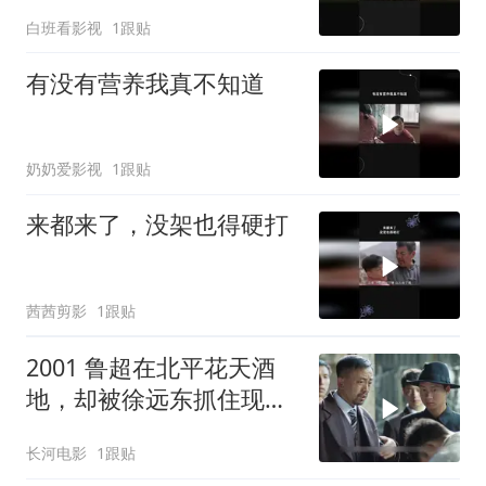
白班看影视
1跟贴
有没有营养我真不知道
奶奶爱影视
1跟贴
来都来了，没架也得硬打
茜茜剪影
1跟贴
2001 鲁超在北平花天酒
地，却被徐远东抓住现
行，夏儿身份暴露
长河电影
1跟贴