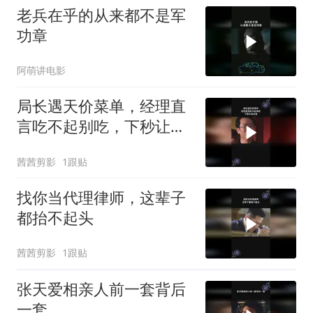
老兵在乎的从来都不是军
功章
阿萌讲电影
局长遇天价菜单，经理直
言吃不起别吃，下秒让他
后悔
茜茜剪影
1跟贴
找你当代理律师，这辈子
都抬不起头
茜茜剪影
1跟贴
张天爱相亲人前一套背后
一套