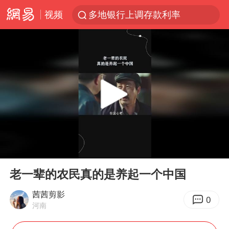
视频
多地银行上调存款利率
上海地铁4条线路全线停运
4.2平卫生间补漏注胶花1.55万
白海豚路径图
宇树申购 中一签有望赚20万元
今日有3只新股申购
武汉3名城管协管员殴打摊主被刑拘
00:00
01:10
白海豚可深入内陆制造大范围风雨
Play
Ent
full
NBA传奇教练老尼尔森去世
老一辈的农民真的是养起一个中国
男子结婚8年3个女儿都不是亲生
茜茜剪影
0
河南
手机真会“偷听”我们说话吗