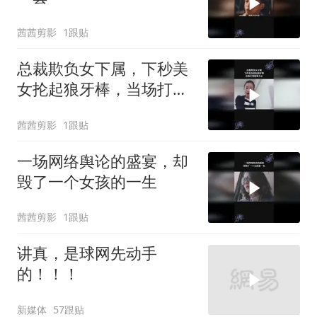
茜茜剪影
1跟贴
总裁欺负女下属，下秒美
女抡起狼牙棒，当场打到
她服为止
茜茜剪影
1跟贴
一场网络舆论的盛宴，却
毁了一个女孩的一生
茜茜剪影
1跟贴
讲真，是球网先动手
的！！！
新媒体
57跟贴