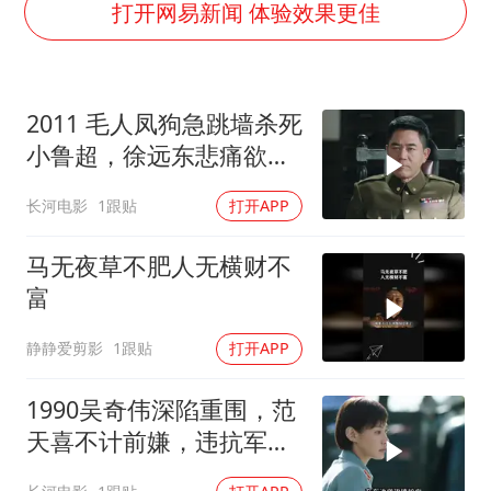
轰-6K到底是不是战略轰炸机
打开网易新闻 体验效果更佳
“皋”在低处
面对面丨蔡磊：与渐冻症抗争 纵使不敌 也不屈服
2011 毛人凤狗急跳墙杀死
5万小车卖不动 微型代步车集体遇冷
小鲁超，徐远东悲痛欲
加沙约14万栋建筑被完全摧毁
绝，被范天喜成功策反！
长河电影
1跟贴
打开APP
从科技创新看开局起步的时与势
马无夜草不肥人无横财不
富
静静爱剪影
1跟贴
打开APP
1990吴奇伟深陷重围，范
天喜不计前嫌，违抗军令
也要解救吴奇伟