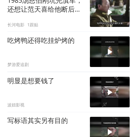
1985汤恩伯刚坑完滇军，
还想让范天喜给他断后，
从未见过如此厚颜无耻之
长河电影
1跟贴
人
吃烤鸭还得吃挂炉烤的
梦游爱追剧
明显是想要钱了
波妞影视
写标语其实另有目的