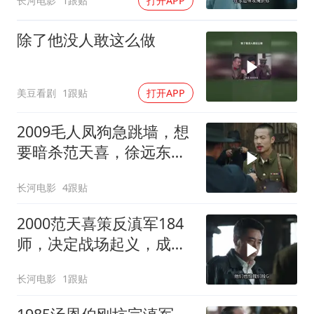
长河电影
1跟贴
打开APP
除了他没人敢这么做
美豆看剧
1跟贴
打开APP
2009毛人凤狗急跳墙，想
要暗杀范天喜，徐远东硬
杠毛人凤
长河电影
4跟贴
2000范天喜策反滇军184
师，决定战场起义，成为
首支起义的正规军！
长河电影
1跟贴