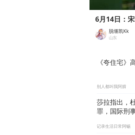
00:00
Play
6月14日：
脱缰凯Kk
山东
《夸住宅》
别人都叫我阿腈
莎拉指出，
罪，国际刑
记录生活日常阿蜴