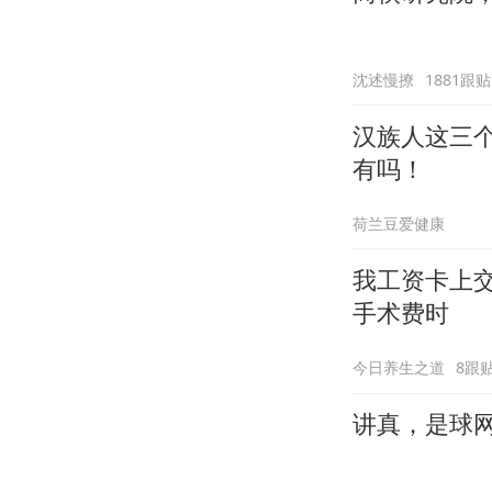
沈述慢撩
1881跟贴
汉族人这三
有吗！
荷兰豆爱健康
我工资卡上
手术费时
今日养生之道
8跟
讲真，是球