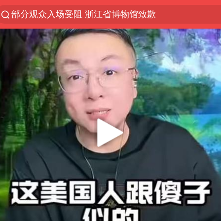
部分观众入场受阻 浙江省博物馆致歉
以“新”破局 首发经济点亮城市消费活力
U17国足三战全胜
秋天的第一杯奶茶安排上了吗
美股三大指数集体收跌 西数跌超13%
法国下周开始禁止未经同意的电话营销
台风白海豚登陆地点更新
巡查组提问 工作人员偷用手机查答案
看守所辅警收受10万获刑1年
国家气候中心：8月将有4轮高温过程，部分地区可达4
宇树科技 打新