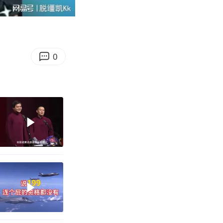
10:04
Enter
fullscreen
0