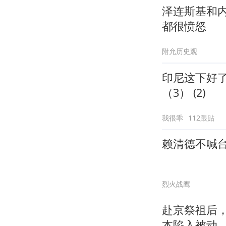
泽连斯基和
都很愤怒
附允历史观
印尼这下好
（3） (2)
我很乖
112跟贴
赖清德不喊
烈火战鹰
赴京祭祖后
本陷入被动