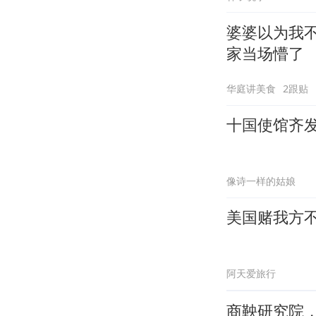
婆婆以为我
家当场懵了
华庭讲美食
2跟贴
十国使馆齐
像诗一样的姑娘
美国赌我方
阿天爱旅行
商鞅研究院