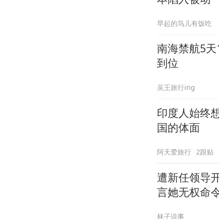
早起的鸟儿有饭吃
南海禁航5天
到位
吴王旅行ing
印度人始终
国的体面
阿天爱旅行
2跟贴
遭新任领导
言她无权命
林子说事