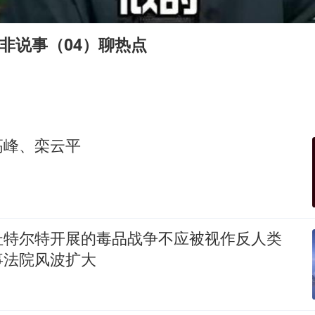
台风白海豚进入48小时警戒线
贵州轮胎子公司获美国退税8136万
宋非说事（04）聊热点
郑国霖回应去景区上班被保安拦下
曝韩足协曾为外籍裁判安排性招待
深圳地面沉降致车辆损坏系谣言
OpenAI免费版将升级为GPT-5.6 Luna
高峰、栾云平
中方回应是否在太平洋海底开采稀土
奋进开新局 实干挑大梁
杜特尔特开展的毒品战争不应被视作反人类
事法院风波扩大