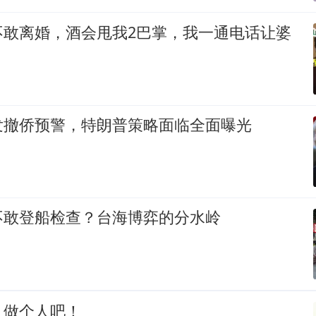
不敢离婚，酒会甩我2巴掌，我一通电话让婆
发撤侨预警，特朗普策略面临全面曝光
不敢登船检查？台海博弈的分水岭
，做个人吧！