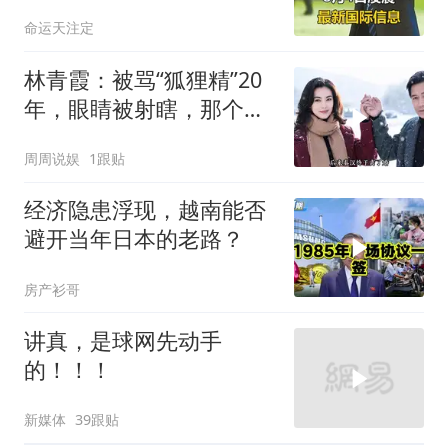
下令美军停止行动
命运天注定
林青霞：被骂“狐狸精”20
年，眼睛被射瞎，那个男
人只问了一句“谁来出机票
周周说娱
1跟贴
钱？”
经济隐患浮现，越南能否
避开当年日本的老路？
房产衫哥
讲真，是球网先动手
的！！！
新媒体
39跟贴