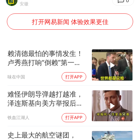
0
安徽
郑国霖回应去景区上班被保安拦下
打开网易新闻 体验效果更佳
宇树科技发行价格150.80元/股
女子利用漏洞0元薅走3000多件家电
今年已有4位周星驰电影配角去世
赖清德最怕的事情发生！
现代版摸金校尉落网查获400多枚古币
卢秀燕打响“倒赖”第一
27岁女子成组织卖淫集团主犯被通缉
枪，美国趁火打劫
味在中国
打开APP
80后女柜员逆袭成4200亿银行副行长
难怪伊朗导弹越打越准，
奋进开新局 实干挑大梁
泽连斯基向美方举报后，
特朗普宣布不打了
铁血江湖人
打开APP
史上最大的航空谜团，