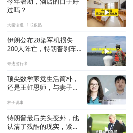
今年暑期，酒店的日子好
过吗？
大秦论道
112跟贴
伊朗公布28架军机损失
200人阵亡，特朗普刹车
真相曝光
奇迹游行者
顶尖数学家竟生活简朴，
还是王虹恩师，与妻子合
照慈眉善目
林子说事
特朗普最后关头变卦，他
认清了残酷的现实，紧急