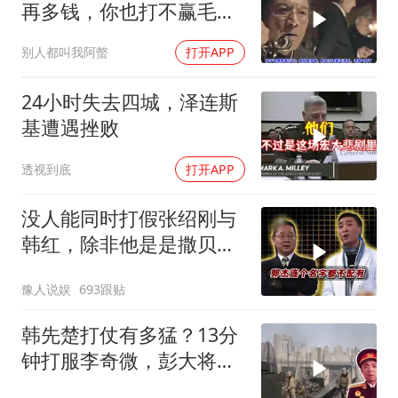
再多钱，你也打不赢毛泽
东，老蒋气坏了
别人都叫我阿螫
打开APP
24小时失去四城，泽连斯
基遭遇挫败
透视到底
打开APP
没人能同时打假张绍刚与
韩红，除非他是是撒贝
宁！
豫人说娱
693跟贴
韩先楚打仗有多猛？13分
钟打服李奇微，彭大将军
给此战打满分