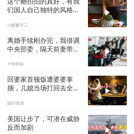
这个翻拍拍的真好，有我
们国人自己独特的风格魅
力
小麒麒手工
离婚手续刚办完，我借调
中央部委，隔天前妻带新
欢来单位示威
户外阿崭
回婆家首顿饭遭婆婆掌
掴，儿媳当场打回去全家
惊呆
靓仔情感
美国让步了，可潜在威胁
反而加剧