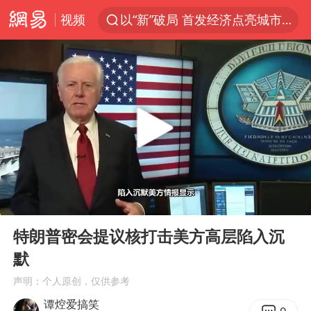
视频
以“新”破局 首发经济点亮城市消费活力
台风白海豚进入48小时警戒线
中方回应是否在太平洋海底开采稀土
台风白海豚影响中国已成定局
佛得角门将亮相智利俱乐部主场
看守所辅警收受10万获刑1年
陈熠叫医疗暂停被驳回 带伤遭逆转
00:00
03:09
多地要求领导干部带头休假
Play
Ent
full
U17国足1分钟轰2球
特朗普密会提议核打击美方高层陷入沉
默
今年已有4位周星驰电影配角去世
声明：个人原创，仅供参考
27岁女子成组织卖淫集团主犯被通缉
谭焢爱搞笑