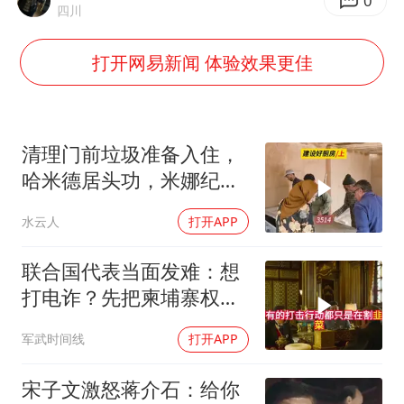
“China Cool”成海外热词
0
四川
房主任回应争议
打开网易新闻 体验效果更佳
把党建设得更加坚强有力
宇树科技王兴兴身家有望超200亿元
中国养老床位“三连降”
清理门前垃圾准备入住，
哪吒汽车南宁工厂设备降价20%拍卖
哈米德居头功，米娜纪录
片3514
奋进开新局 实干挑大梁
水云人
打开APP
联合国代表当面发难：想
打电诈？先把柬埔寨权贵
的底裤扒了！
军武时间线
打开APP
宋子文激怒蒋介石：给你