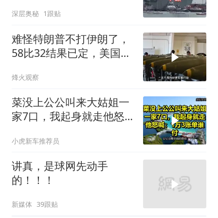
深层奥秘
1跟贴
难怪特朗普不打伊朗了，
58比32结果已定，美国专
家：一个时代结束
烽火观察
菜没上公公叫来大姑姐一
家7口，我起身就走他怒
喊：1万3账单谁付
小虎新车推荐员
讲真，是球网先动手
的！！！
新媒体
39跟贴