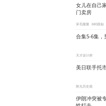
女儿在自己
门卖房
呆毛隆隆
680跟贴
合集5-6集
天才设计师
美日联手托
附允历史观
伊朗冲突被
性打击