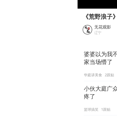
00:00
Play
《荒野浪子
无花观影
辽宁
婆婆以为我
家当场懵了
华庭讲美食
2跟贴
小伙大庭广
疼了
篮球搞笑
1跟贴