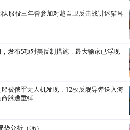
在部队服役三年曾参加对越自卫反击战讲述猫耳
网，发布5项对美反制措施，最大输家已浮现
火船被俄军无人机发现，12枚反舰导弹送入海
勤命脉遭重锤
际局势分析（06）