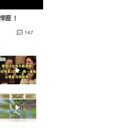
10:58
Enter
fullscreen
悍匪！
147