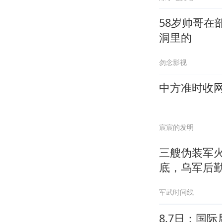
58岁帅哥
洞里的
勿念影视
中方准时收
宸宸的发明
三艘伪装军
底，乌军后
军武时间线
8.7日：国