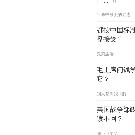
生命中最美的奇迹
都按中国标
盘接受？
鬼菜生活
毛主席问钱
它？
别人都叫我阿腈
美国战争部
读不回？
陈小毛笑哈