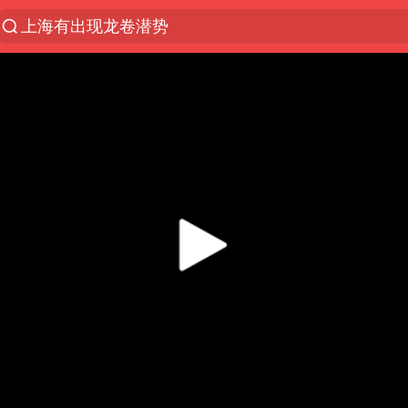
上海有出现龙卷潜势
上海全域长途客运班次全部停运
今日15时起福州地铁高架区段停运
白海豚逼近浙闽沿海
1枚就能让航母瘫痪 轰-6J实力有多强
王艺迪2-4不敌张本美和止步4强
国足U17与阿森纳决赛取消 并列冠军
上门女婿出轨女邻居多年被判重婚罪
王传君 《披荆斩棘》
2025年小学教师减少13.19万
王艺迪无缘横滨赛决赛