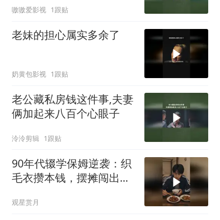
嗷嗷爱影视
1跟贴
老妹的担心属实多余了
奶黄包影视
1跟贴
老公藏私房钱这件事,夫妻
俩加起来八百个心眼子
泠泠剪辑
1跟贴
90年代辍学保姆逆袭：织
毛衣攒本钱，摆摊闯出致
富路
观星赏月