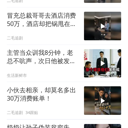
二毛追剧
冒充总裁哥哥去酒店消费
50万，酒店却把锅甩在总
裁头上！
二毛追剧
主管当众训我8分钟，老
总不吭声，次日他被发配
4座郊区仓库
生活新鲜市
小伙去相亲，却莫名多出
30万消费账单！
二毛追剧
34跟贴
奶奶让孙子伪装贫穷失