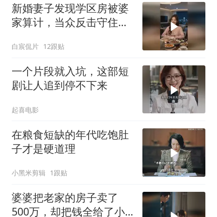
新婚妻子发现学区房被婆
家算计，当众反击守住婚
前财产
白宸侃片
12跟贴
一个片段就入坑，这部短
剧让人追到停不下来
起喜电影
在粮食短缺的年代吃饱肚
子才是硬道理
小黑米剪辑
1跟贴
婆婆把老家的房子卖了
500万，却把钱全给了小