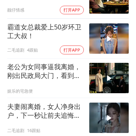
惊呆
靓仔情感
打开APP
霸道女总裁爱上50岁环卫
工大叔！
二毛追剧
4跟贴
打开APP
老公为女同事逼我离婚，
刚出民政局大门，看到我
上了省长爸爸的专车
娱乐的宅急便
夫妻闹离婚，女人净身出
户，下一秒让前夫追悔莫
及！
二毛追剧
16跟贴