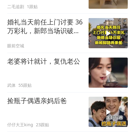
二毛追剧
1跟贴
婚礼当天前任上门讨要 36
万彩礼，新郎当场识破新
娘脚踏两条船
眼前空城
老婆将计就计，复仇老公
武体
55跟贴
捡瓶子偶遇亲妈后爸
仔仔大王king
23跟贴