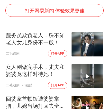
美国退回1000亿美元关税
闪电劈中电线炸出一条火花
打开网易新闻 体验效果更佳
李亚鹏向地铁吐血女孩捐99999元
李嫣近照曝光
服务员欺负老人，殊不知
新华社权威快报|我国编制完成新版全月地质图
老人女儿身份不一般！
曝张一鸣下死命令：不依赖AI蒸馏技术
二毛追剧
打开APP
中国经济展现强大韧性和活力
女人刚做完手术，丈夫和
婆婆竟这样对待她！
二毛追剧
20跟贴
打开APP
回婆家首顿饭遭婆婆掌
掴，儿媳当场打回去全家