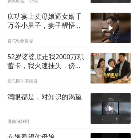
剧集联盟
1跟贴
庆功宴上丈母娘逼女婿千
万养小舅子，妻子醒悟后
斩断帮扶
普陀动物世界
52岁婆婆顺走我2000万积
蓄卡，我火速挂失，傍晚
她在金店付款失败，老公
娱乐圈的笔娱君
接完电话脸色惨白
满眼都是，对知识的渴望
魔仙追好剧
女婿看望仗母娘