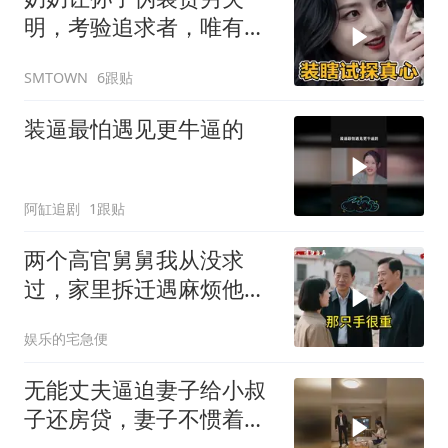
明，考验追求者，唯有一
人不离不弃
6跟贴
SMTOWN
装逼最怕遇见更牛逼的
阿缸追剧
1跟贴
两个高官舅舅我从没求
过，家里拆迁遇麻烦他们
竟主动来电
娱乐的宅急便
无能丈夫逼迫妻子给小叔
子还房贷，妻子不惯着他
的臭毛病！