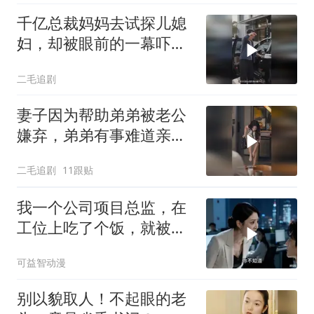
千亿总裁妈妈去试探儿媳
妇，却被眼前的一幕吓傻
了！
二毛追剧
妻子因为帮助弟弟被老公
嫌弃，弟弟有事难道亲姐
不帮吗？
二毛追剧
11跟贴
我一个公司项目总监，在
工位上吃了个饭，就被新
来的总监针对
可益智动漫
别以貌取人！不起眼的老