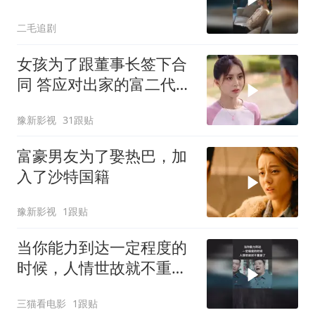
叔子一家！
二毛追剧
女孩为了跟董事长签下合
同 答应对出家的富二代展
开追求
豫新影视
31跟贴
富豪男友为了娶热巴，加
入了沙特国籍
豫新影视
1跟贴
当你能力到达一定程度的
时候，人情世故就不重要
了
三猫看电影
1跟贴