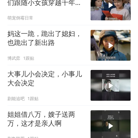
们跟随小女孩穿越千年寻
找答案
萌宠倒霉日常
妈这一跪，跪出了媳妇，
也跪出了新出路
博武弈
1跟贴
大事儿小会决定，小事儿
大会决定
剧能追吧
1跟贴
姐姐借八万，嫂子送两
万，这才是亲人啊