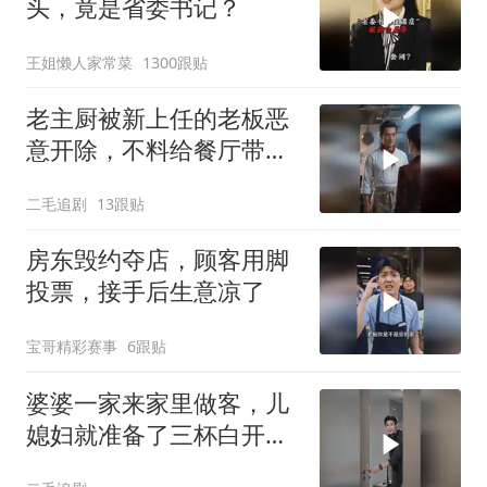
头，竟是省委书记？
王姐懒人家常菜
1300跟贴
老主厨被新上任的老板恶
意开除，不料给餐厅带来
巨大灾难！
二毛追剧
13跟贴
房东毁约夺店，顾客用脚
投票，接手后生意凉了
宝哥精彩赛事
6跟贴
婆婆一家来家里做客，儿
媳妇就准备了三杯白开
水！