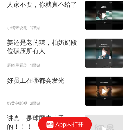
人家不要，你就真不给了
小橘来说剧
1跟贴
姜还是老的辣，柏奶奶段
位碾压所有人
辰晓星看剧
1跟贴
好员工在哪都会发光
奶黄包影视
2跟贴
讲真，是球网先动手
App内打开
的！！！