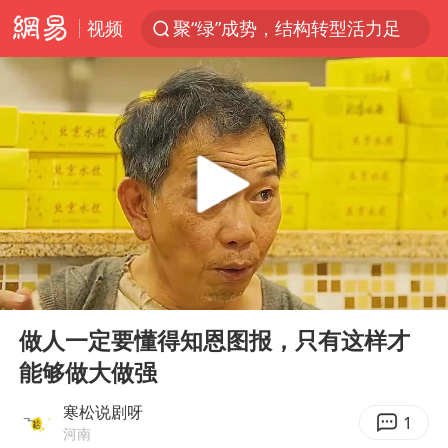
视频
聚“绿”成势，结构转型活力足
80后女柜员获聘4200亿银行副行长
印度暴发金迪普拉病毒
41岁女子为鼓励女儿考上985研究生
郑国霖回应去景区上班被保安拦下
陕西柞水突发泥石流致1死2失联
24小时不关空调 电费反而更低？
00:00
06:00
“梅姨”已是老年人 死刑或适用受限
Play
Ent
full
“事业单位招聘不是人情买卖”
做人一定要懂得知恩图报，只有这样才
能够做大做强
杭州一小区17楼玻璃幕墙爆裂
南大数院院长疑辞职信里写不想干了
寒松说剧呀
1
河南