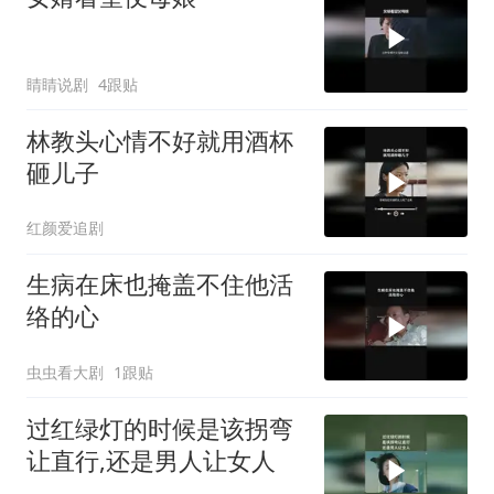
睛睛说剧
4跟贴
林教头心情不好就用酒杯
砸儿子
红颜爱追剧
生病在床也掩盖不住他活
络的心
虫虫看大剧
1跟贴
过红绿灯的时候是该拐弯
让直行,还是男人让女人