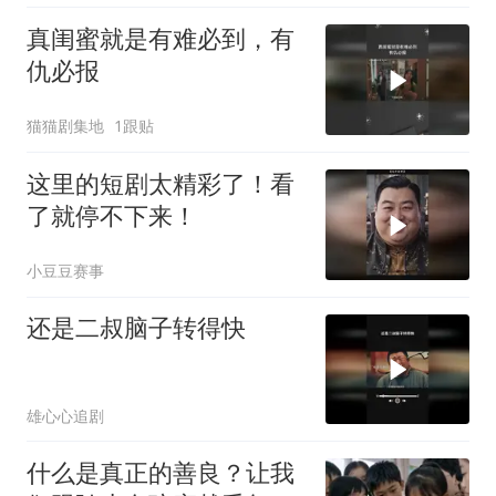
真闺蜜就是有难必到，有
仇必报
猫猫剧集地
1跟贴
这里的短剧太精彩了！看
了就停不下来！
小豆豆赛事
还是二叔脑子转得快
雄心心追剧
什么是真正的善良？让我