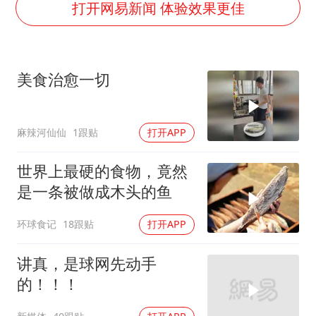
老挝国会主席赛宋蓬逝世
打开网易新闻 体验效果更佳
《欢迎来龙餐馆》口碑
茅台部分直营店飞天茅台提价
美食治愈一切
白海豚将正面袭击贯穿浙江
酒店回应车内过夜被收150元
麻辣河仙仙
1跟贴
打开APP
黄金牛市回来了吗
杭州全市有序停课
世界上最硬的食物，竟然
乐享全民健身 共筑健康中国
是一条被做成木头的鱼
环球食记
18跟贴
打开APP
讲真，是球网先动手
的！！！