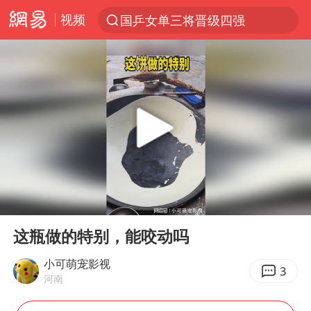
视频
国乒女单三将晋级四强
光影经济撬动暑期消费新蓝海
马克·艾伦退出斯诺克中国公开赛
新疆优化调整景区内自驾服务费
上四休三，但降薪1000元，你接受吗？
WTT瑞典大满贯女单签表出炉
情侣平潭拍日出坠崖1死1伤
00:00
00:18
36岁男演员成景区NPC后人气爆棚
Play
Ent
full
全民健身事业高质量发展
这瓶做的特别，能咬动吗
台当局重金为“台独”织“皇帝新衣”
小可萌宠影视
3
河南
几元成本的AI广告导致千万市值蒸发